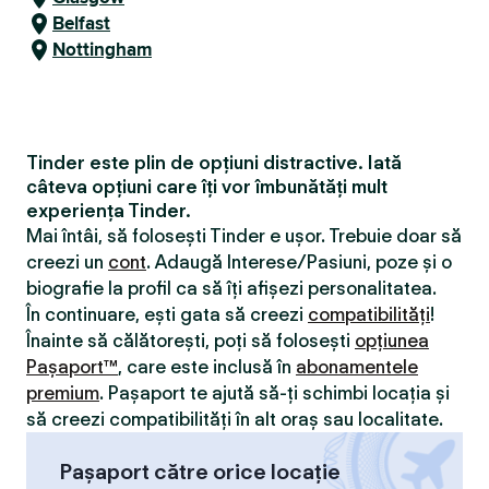
Belfast
Nottingham
Tinder este plin de opțiuni distractive. Iată
câteva opțiuni care îți vor îmbunătăți mult
experiența Tinder.
Mai întâi, să folosești Tinder e ușor. Trebuie doar să
creezi un
cont
. Adaugă Interese/Pasiuni, poze și o
biografie la profil ca să îți afișezi personalitatea.
În continuare, ești gata să creezi
compatibilităţi
!
Înainte să călătorești, poți să folosești
opțiunea
Pașaport™
, care este inclusă în
abonamentele
premium
. Pașaport te ajută să-ți schimbi locația și
să creezi compatibilităţi în alt oraș sau localitate.
Pașaport către orice locație