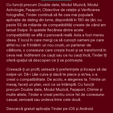
Cu funcții precum Double date, Modul Muzică, Modul
Astrologie, Pașaport, Obiective de relație și Verificarea
fotografiei, Tinder continuă să fie cea mai populară
aplicație de dating din lume, disponibilă în 190 de țări, cu
peste 55 de miliarde de compatibilități create de când am
lansat Swipe. În spatele fiecăreia dintre acele
compatibilităţi se află o persoană reală. Asta a fost mereu
ideea. E locul în care mergi ca să cunoști oameni pe care
altfel nu i-ai fi întâlnit: un nou crush, un partener de
călătorie, o conexiune care crește încet și se transformă în
ceva real. Indiferent ce cauți sau ce nu cauți încă, Tinder îți
oferă spațiul să descoperi ce ți se potrivește.
Creează-ți un profil, setează-ți preferințele și începe să dai
swipe-uri. Dă-i Like cuiva și dacă te place și el/ea, s-a
creat o compatibilitate. De acolo, e alegerea ta. Trimite un
mesaj, faceți un plan, vezi ce se întâmplă. Cu funcții
precum Double date, Modul Muzică, Pașaport, Chimie și
multe altele, Tinder e creat pentru orice fel de conexiune:
casual, serioasă sau undeva între cele două.
Descarcă gratuit aplicația Tinder pe iOS și Android.