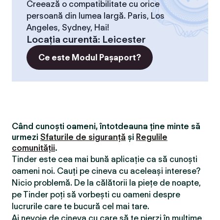
Creează o compatibilitate cu orice
persoană din lumea largă. Paris, Los
Angeles, Sydney, Hai!
Locaţia curentă
:
Leicester
Ce este Modul Pașaport?
Când cunoști oameni, întotdeauna ține minte să
urmezi
Sfaturile de siguranță
și
Regulile
comunității
.
Tinder este cea mai bună aplicație ca să cunoști
oameni noi. Cauți pe cineva cu aceleași interese?
Nicio problemă. De la călătorii la piețe de noapte,
pe Tinder poți să vorbești cu oameni despre
lucrurile care te bucură cel mai tare.
Ai nevoie de cineva cu care să te pierzi în mulțime