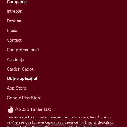
Companie
Întrebări
Destinații
Presă
Contact
Cod promoțional
Asistență
Carduri Cadou
Obțne aplicația!
App Store
Google Play Store
© 2026 Tinder LLC
Tinder este locul unde conexiunile chiar încep, fie că vrei o
relație serioasă, ceva casual sau ceva ce încă nu ai descifrat.
Avem grijă de confidențialitatea dvs. Noi și partenerii noștri