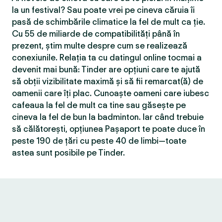
la un festival? Sau poate vrei pe cineva căruia îi
pasă de schimbările climatice la fel de mult ca ție.
Cu 55 de miliarde de compatibilităţi până în
prezent, știm multe despre cum se realizează
conexiunile. Relația ta cu datingul online tocmai a
devenit mai bună: Tinder are opțiuni care te ajută
să obții vizibilitate maximă și să fii remarcat(ă) de
oamenii care îți plac. Cunoaște oameni care iubesc
cafeaua la fel de mult ca tine sau găsește pe
cineva la fel de bun la badminton. Iar când trebuie
să călătorești, opțiunea Pașaport te poate duce în
peste 190 de țări cu peste 40 de limbi—toate
astea sunt posibile pe Tinder.