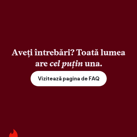
Aveți întrebări? Toată lumea
are
cel puțin
una.
Vizitează pagina de FAQ