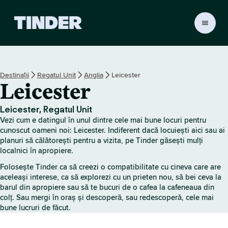
A
c
a
s
ă
Destinații
Regatul Unit
Anglia
Leicester
T
Leicester
i
n
d
Leicester, Regatul Unit
e
Vezi cum e datingul în unul dintre cele mai bune locuri pentru
r
cunoscut oameni noi: Leicester. Indiferent dacă locuiești aici sau ai
planuri să călătorești pentru a vizita, pe Tinder găsești mulți
localnici în apropiere.
Folosește Tinder ca să creezi o compatibilitate cu cineva care are
aceleași interese, ca să explorezi cu un prieten nou, să bei ceva la
barul din apropiere sau să te bucuri de o cafea la cafeneaua din
colț. Sau mergi în oraș și descoperă, sau redescoperă, cele mai
bune lucruri de făcut.