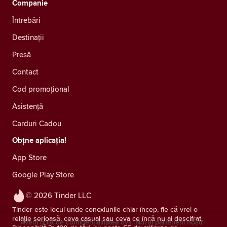
Companie
Întrebări
Destinații
Presă
Contact
Cod promoțional
Asistență
Carduri Cadou
Obțne aplicația!
App Store
Google Play Store
© 2026 Tinder LLC
Tinder este locul unde conexiunile chiar încep, fie că vrei o
relație serioasă, ceva casual sau ceva ce încă nu ai descifrat.
Avem grijă de confidențialitatea dvs. Noi și partenerii noștri