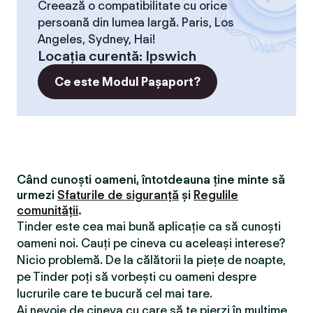
Creează o compatibilitate cu orice
persoană din lumea largă. Paris, Los
Angeles, Sydney, Hai!
Locaţia curentă
:
Ipswich
Ce este Modul Pașaport?
Când cunoști oameni, întotdeauna ține minte să
urmezi
Sfaturile de siguranță
și
Regulile
comunității
.
Tinder este cea mai bună aplicație ca să cunoști
oameni noi. Cauți pe cineva cu aceleași interese?
Nicio problemă. De la călătorii la piețe de noapte,
pe Tinder poți să vorbești cu oameni despre
lucrurile care te bucură cel mai tare.
Ai nevoie de cineva cu care să te pierzi în mulțime