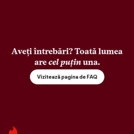
Aveți întrebări? Toată lumea
are
cel puțin
una.
Vizitează pagina de FAQ