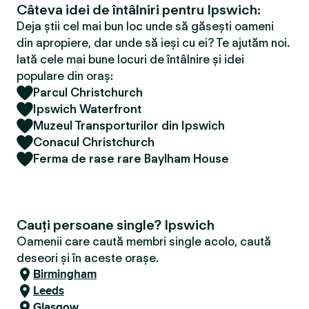
Câteva idei de întâlniri pentru Ipswich:
Deja știi cel mai bun loc unde să găsești oameni
din apropiere, dar unde să ieși cu ei? Te ajutăm noi.
Iată cele mai bune locuri de întâlnire și idei
populare din oraș:
Parcul Christchurch
Ipswich Waterfront
Muzeul Transporturilor din Ipswich
Conacul Christchurch
Ferma de rase rare Baylham House
Cauți persoane single? Ipswich
Oamenii care caută membri single acolo, caută
deseori și în aceste orașe.
Birmingham
Leeds
Glasgow