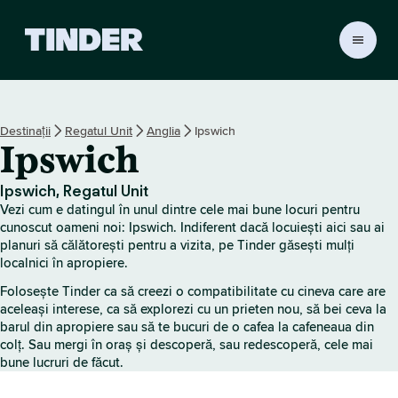
A
c
a
s
ă
Destinații
Regatul Unit
Anglia
Ipswich
T
Ipswich
i
n
d
Ipswich, Regatul Unit
e
Vezi cum e datingul în unul dintre cele mai bune locuri pentru
r
cunoscut oameni noi: Ipswich. Indiferent dacă locuiești aici sau ai
planuri să călătorești pentru a vizita, pe Tinder găsești mulți
localnici în apropiere.
Folosește Tinder ca să creezi o compatibilitate cu cineva care are
aceleași interese, ca să explorezi cu un prieten nou, să bei ceva la
barul din apropiere sau să te bucuri de o cafea la cafeneaua din
colț. Sau mergi în oraș și descoperă, sau redescoperă, cele mai
bune lucruri de făcut.