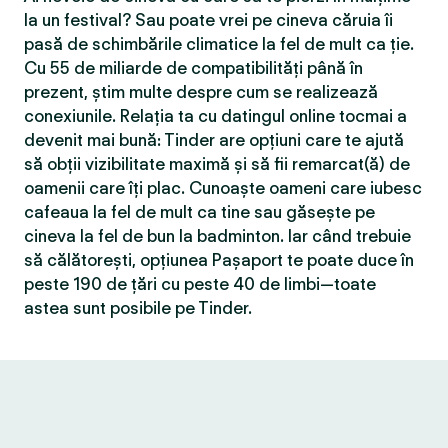
la un festival? Sau poate vrei pe cineva căruia îi
pasă de schimbările climatice la fel de mult ca ție.
Cu 55 de miliarde de compatibilităţi până în
prezent, știm multe despre cum se realizează
conexiunile. Relația ta cu datingul online tocmai a
devenit mai bună: Tinder are opțiuni care te ajută
să obții vizibilitate maximă și să fii remarcat(ă) de
oamenii care îți plac. Cunoaște oameni care iubesc
cafeaua la fel de mult ca tine sau găsește pe
cineva la fel de bun la badminton. Iar când trebuie
să călătorești, opțiunea Pașaport te poate duce în
peste 190 de țări cu peste 40 de limbi—toate
astea sunt posibile pe Tinder.