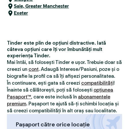
Sale, Greater Manchester
Exeter
Tinder este plin de opțiuni distractive. Iată
câteva opțiuni care îți vor îmbunătăți mult
experiența Tinder.
Mai întâi, să folosești Tinder e ușor. Trebuie doar să
creezi un
cont
. Adaugă Interese/Pasiuni, poze și o
biografie la profil ca să îți afișezi personalitatea.
În continuare, ești gata să creezi
compatibilităţi
!
Înainte să călătorești, poți să folosești
opțiunea
Pașaport™
, care este inclusă în
abonamentele
premium
. Pașaport te ajută să-ți schimbi locația și
să creezi compatibilităţi în alt oraș sau localitate.
Pașaport către orice locație