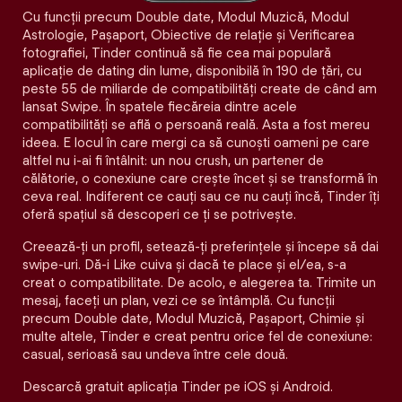
Cu funcții precum Double date, Modul Muzică, Modul
Astrologie, Pașaport, Obiective de relație și Verificarea
fotografiei, Tinder continuă să fie cea mai populară
aplicație de dating din lume, disponibilă în 190 de țări, cu
peste 55 de miliarde de compatibilități create de când am
lansat Swipe. În spatele fiecăreia dintre acele
compatibilităţi se află o persoană reală. Asta a fost mereu
ideea. E locul în care mergi ca să cunoști oameni pe care
altfel nu i-ai fi întâlnit: un nou crush, un partener de
călătorie, o conexiune care crește încet și se transformă în
ceva real. Indiferent ce cauți sau ce nu cauți încă, Tinder îți
oferă spațiul să descoperi ce ți se potrivește.
Creează-ți un profil, setează-ți preferințele și începe să dai
swipe-uri. Dă-i Like cuiva și dacă te place și el/ea, s-a
creat o compatibilitate. De acolo, e alegerea ta. Trimite un
mesaj, faceți un plan, vezi ce se întâmplă. Cu funcții
precum Double date, Modul Muzică, Pașaport, Chimie și
multe altele, Tinder e creat pentru orice fel de conexiune:
casual, serioasă sau undeva între cele două.
Descarcă gratuit aplicația Tinder pe iOS și Android.