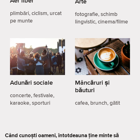
Aer liber
Arte
plimbări, ciclism, urcat
fotografie, schimb
pe munte
lingvistic, cinema/filme
Adunări sociale
Mâncăruri și
băuturi
concerte, festivale,
karaoke, sporturi
cafea, brunch, gătit
Când cunoști oameni, întotdeauna ține minte să