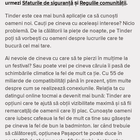
urmezi
Sfaturile de siguranță
și
Regulile comunității
.
Tinder este cea mai bună aplicație ca să cunoști
oameni noi. Cauți pe cineva cu aceleași interese? Nicio
problemă. De la călătorii la piețe de noapte, pe Tinder
poți să vorbești cu oameni despre lucrurile care te
bucură cel mai tare.
Ai nevoie de cineva cu care să te pierzi în mulțime la
un festival? Sau poate vrei pe cineva căruia îi pasă de
schimbările climatice la fel de mult ca ție. Cu 55 de
miliarde de compatibilităţi până în prezent, știm multe
despre cum se realizează conexiunile. Relația ta cu
datingul online tocmai a devenit mai bună: Tinder are
opțiuni care te ajută să obții vizibilitate maximă și să fii
remarcat(ă) de oamenii care îți plac. Cunoaște oameni
care iubesc cafeaua la fel de mult ca tine sau găsește
pe cineva la fel de bun la badminton. Iar când trebuie
să călătorești, opțiunea Pașaport te poate duce în