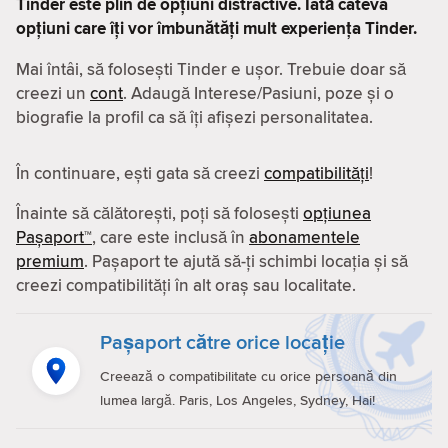
Tinder este plin de opțiuni distractive. Iată câteva
opțiuni care îți vor îmbunătăți mult experiența Tinder.
Mai întâi, să folosești Tinder e ușor. Trebuie doar să
creezi un
cont
. Adaugă Interese/Pasiuni, poze și o
biografie la profil ca să îți afișezi personalitatea.
În continuare, ești gata să creezi
compatibilităţi
!
Înainte să călătorești, poți să folosești
opțiunea
Pașaport™
, care este inclusă în
abonamentele
premium
. Pașaport te ajută să-ți schimbi locația și să
creezi compatibilităţi în alt oraș sau localitate.
Pașaport către orice locație
Creează o compatibilitate cu orice persoană din
lumea largă. Paris, Los Angeles, Sydney, Hai!