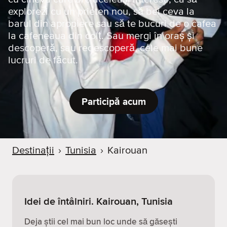
explorezi cu un prieten nou, să bei ceva la
barul din apropiere sau să te bucuri de o cafea
la cafeneaua din colț. Sau mergi în oraș și
descoperă, sau redescoperă, cele mai bune
lucruri de făcut.
Participă acum
Destinații
›
Tunisia
›
Kairouan
Idei de întâlniri. Kairouan, Tunisia
Deja știi cel mai bun loc unde să găsești