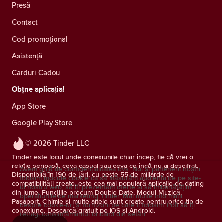
Presă
Contact
Cod promoțional
Asistență
Carduri Cadou
Obțne aplicația!
App Store
Google Play Store
© 2026 Tinder LLC
Tinder este locul unde conexiunile chiar încep, fie că vrei o
relație serioasă, ceva casual sau ceva ce încă nu ai descifrat.
Avem grijă de confidențialitatea dvs. Noi și partenerii noștri
Disponibilă în 190 de țări, cu peste 55 de miliarde de
folosim module cookie ca să măsurăm audiența de pe site-
compatibilități create, este cea mai populară aplicație de dating
ul nostru web, să îți prezentăm oferte și să îmbunătățim
din lume. Funcțiile precum Double Date, Modul Muzică,
operațiunile de marketing Tinder.
Mai multe informații
Pașaport, Chimie și multe altele sunt create pentru orice tip de
despre cookie-uri și furnizorii pe care îi folosim.
Poți să îți
conexiune. Descarcă gratuit pe iOS și Android.
retragi consimţământul oricând din setări.