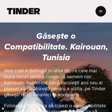
A
c
a
s
ă
Găsește o
T
i
Compatibilitate. Kairouan,
n
d
Tunisia
e
r
Vezi cum e datingul în unul dintre cele mai
bune locuri pentru cunoscut oameni noi:
Kairouan. Indiferent dacă locuiești aici sau ai
planuri să călătorești pentru a vizita, pe Tinder
găsești mulți localnici în apropiere.
Folosește Tinder ca să creezi o compatibilitate
cu cineva care are aceleași interese, ca să