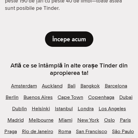
peste 190 de țări cu peste 40 de limbi—toate astea
sunt posibile pe Tinder.
Începe acum
Află ce se întâmplă în alte orașe Tinder din
apropierea ta!
Amsterdam
Auckland
Bali
Bangkok
Barcelona
Berlin
Buenos Aires
Cape Town
Copenhaga
Dubai
Dublin
Helsinki
Istanbul
Londra
Los Angeles
Madrid
Melbourne
Miami
New York
Oslo
Paris
Praga
Rio de Janeiro
Roma
San Francisco
São Paulo