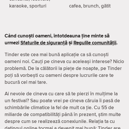
karaoke, sporturi
cafea, brunch, gătit
Când cunoști oameni, întotdeauna ține minte să
urmezi
Sfaturile de siguranță
și
Regulile comunității
.
Tinder este cea mai bună aplicație ca să cunoști
oameni noi. Cauți pe cineva cu aceleași interese? Nicio
problemă. De la călătorii la piețe de noapte, pe Tinder
poți să vorbești cu oameni despre lucrurile care te
bucură cel mai tare.
Ai nevoie de cineva cu care să te pierzi în mulțime la
un festival? Sau poate vrei pe cineva căruia îi pasă de
schimbările climatice la fel de mult ca ție. Cu 55 de
miliarde de compatibilităţi până în prezent, știm multe
despre cum se realizează conexiunile. Relația ta cu
datingul online tocmai a devenit mai bună: Tinder are