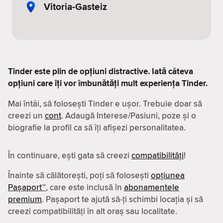
Vitoria-Gasteiz
Tinder este plin de opțiuni distractive. Iată câteva
opțiuni care îți vor îmbunătăți mult experiența Tinder.
Mai întâi, să folosești Tinder e ușor. Trebuie doar să
creezi un
cont
. Adaugă Interese/Pasiuni, poze și o
biografie la profil ca să îți afișezi personalitatea.
În continuare, ești gata să creezi
compatibilităţi
!
Înainte să călătorești, poți să folosești
opțiunea
Pașaport™
, care este inclusă în
abonamentele
premium
. Pașaport te ajută să-ți schimbi locația și să
creezi compatibilităţi în alt oraș sau localitate.