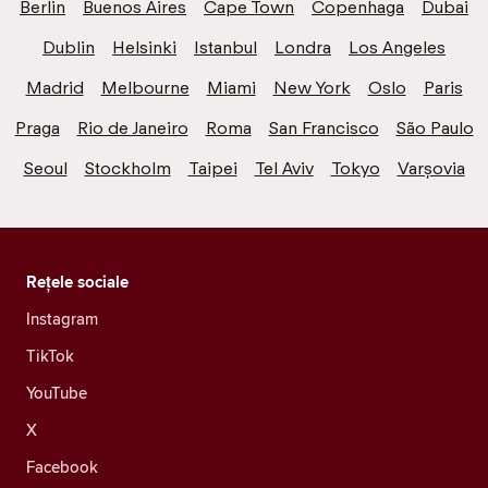
Berlin
Buenos Aires
Cape Town
Copenhaga
Dubai
Dublin
Helsinki
Istanbul
Londra
Los Angeles
Madrid
Melbourne
Miami
New York
Oslo
Paris
Praga
Rio de Janeiro
Roma
San Francisco
São Paulo
Seoul
Stockholm
Taipei
Tel Aviv
Tokyo
Varșovia
Rețele sociale
Instagram
TikTok
YouTube
X
Facebook