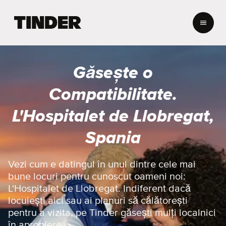
A
c
a
s
ă
Găsește o
T
i
Compatibilitate.
n
d
L'Hospitalet de Llobregat,
e
r
Spania
Vezi cum e datingul în unul dintre cele mai
bune locuri pentru cunoscut oameni noi:
L'Hospitalet de Llobregat. Indiferent dacă
locuiești aici sau ai planuri să călătorești
pentru a vizita, pe Tinder găsești mulți localnici
în apropiere.