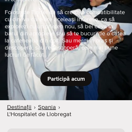
Folosește Tinder ca să creezi o compatibilitate
cu cineva care are aceleași interese, ca să
explorezi cu un prieten nou, să bei ceva la
barul din apropiere sau să te bucuri de o cafea
la cafeneaua din colț. Sau mergi în oraș și
descoperă, sau redescoperă, cele mai bune
lucruri de făcut.
Participă acum
Destinații
›
Spania
›
L'Hospitalet de Llobregat