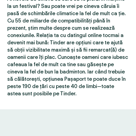
la un festival? Sau poate vrei pe cineva căruia îi
pasă de schimbările climatice la fel de mult ca ție.
Cu 55 de miliarde de compatibilităţi până în
prezent, știm multe despre cum se realizează
conexiunile. Relația ta cu datingul online tocmai a
devenit mai bună: Tinder are opțiuni care te ajută
să obții vizibilitate maximă și să fii remarcat(ă) de
oamenii care îți plac. Cunoaște oameni care iubesc
cafeaua la fel de mult ca tine sau găsește pe
cineva la fel de bun la badminton. Iar când trebuie
să călătorești, opțiunea Pașaport te poate duce în
peste 190 de țări cu peste 40 de limbi—toate
astea sunt posibile pe Tinder.