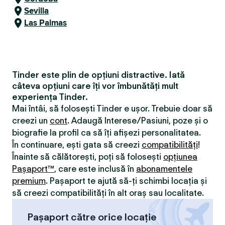
Sevilla
Las Palmas
Tinder este plin de opțiuni distractive. Iată
câteva opțiuni care îți vor îmbunătăți mult
experiența Tinder.
Mai întâi, să folosești Tinder e ușor. Trebuie doar să
creezi un
cont
. Adaugă Interese/Pasiuni, poze și o
biografie la profil ca să îți afișezi personalitatea.
În continuare, ești gata să creezi
compatibilităţi
!
Înainte să călătorești, poți să folosești
opțiunea
Pașaport™
, care este inclusă în
abonamentele
premium
. Pașaport te ajută să-ți schimbi locația și
să creezi compatibilităţi în alt oraș sau localitate.
Pașaport către orice locație