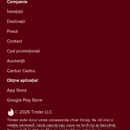
Companie
Întrebări
Destinații
Presă
Contact
Cod promoțional
Asistență
Carduri Cadou
Obțne aplicația!
App Store
Google Play Store
© 2026 Tinder LLC
Tinder este locul unde conexiunile chiar încep, fie că vrei o
relație serioasă, ceva casual sau ceva ce încă nu ai descifrat.
Avem grijă de confidențialitatea dvs. Noi și partenerii noștri