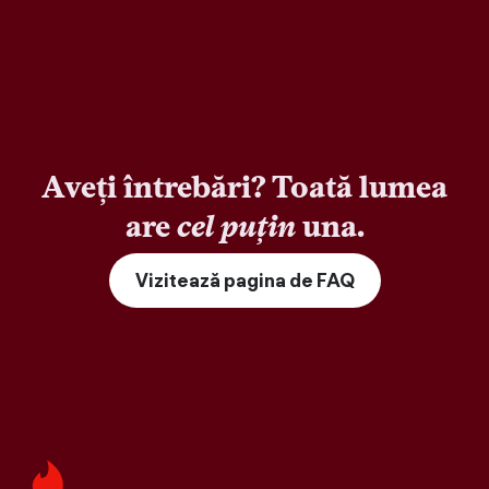
Aveți întrebări? Toată lumea
are
cel puțin
una.
Vizitează pagina de FAQ