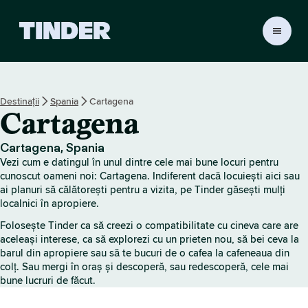
A
c
a
s
ă
Destinații
Spania
Cartagena
T
Cartagena
i
n
d
Cartagena, Spania
e
Vezi cum e datingul în unul dintre cele mai bune locuri pentru
r
cunoscut oameni noi: Cartagena. Indiferent dacă locuiești aici sau
ai planuri să călătorești pentru a vizita, pe Tinder găsești mulți
localnici în apropiere.
Folosește Tinder ca să creezi o compatibilitate cu cineva care are
aceleași interese, ca să explorezi cu un prieten nou, să bei ceva la
barul din apropiere sau să te bucuri de o cafea la cafeneaua din
colț. Sau mergi în oraș și descoperă, sau redescoperă, cele mai
bune lucruri de făcut.