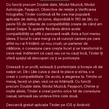
Cu funcții precum Double date, Modul Muzică, Modul
Astrologie, Pașaport, Obiective de relație și Verificarea
fotografiei, Tinder continuă să fie cea mai populară
aplicație de dating din lume, disponibilă în 190 de țări, cu
peste 55 de miliarde de compatibilități create de când am
lansat Swipe. În spatele fiecăreia dintre acele
compatibilităţi se află o persoană reală. Asta a fost mereu
ideea. E locul în care mergi ca să cunoști oameni pe care
altfel nu i-ai fi întâlnit: un nou crush, un partener de
călătorie, o conexiune care crește încet și se transformă în
ceva real. Indiferent ce cauți sau ce nu cauți încă, Tinder îți
oferă spațiul să descoperi ce ți se potrivește.
Creează-ți un profil, setează-ți preferințele și începe să dai
swipe-uri. Dă-i Like cuiva și dacă te place și el/ea, s-a
creat o compatibilitate. De acolo, e alegerea ta. Trimite un
mesaj, faceți un plan, vezi ce se întâmplă. Cu funcții
precum Double date, Modul Muzică, Pașaport, Chimie și
multe altele, Tinder e creat pentru orice fel de conexiune:
casual, serioasă sau undeva între cele două.
Descarcă gratuit aplicația Tinder pe iOS și Android.