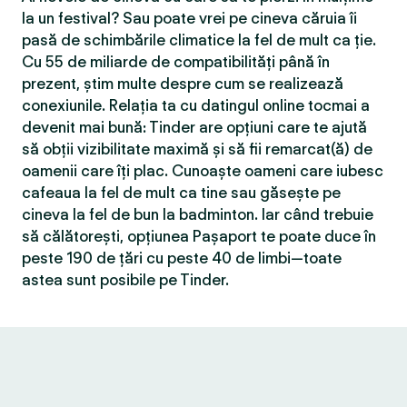
la un festival? Sau poate vrei pe cineva căruia îi
pasă de schimbările climatice la fel de mult ca ție.
Cu 55 de miliarde de compatibilităţi până în
prezent, știm multe despre cum se realizează
conexiunile. Relația ta cu datingul online tocmai a
devenit mai bună: Tinder are opțiuni care te ajută
să obții vizibilitate maximă și să fii remarcat(ă) de
oamenii care îți plac. Cunoaște oameni care iubesc
cafeaua la fel de mult ca tine sau găsește pe
cineva la fel de bun la badminton. Iar când trebuie
să călătorești, opțiunea Pașaport te poate duce în
peste 190 de țări cu peste 40 de limbi—toate
astea sunt posibile pe Tinder.