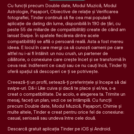
Cu funcții precum Double date, Modul Muzică, Modul
Astrologie, Pașaport, Obiective de relație și Verificarea
fotografiei, Tinder continuă să fie cea mai populară
aplicație de dating din lume, disponibilă în 190 de țări, cu
peste 55 de miliarde de compatibilități create de când am
lansat Swipe. În spatele fiecăreia dintre acele
compatibilităţi se află o persoană reală. Asta a fost mereu
ideea. E locul în care mergi ca să cunoști oameni pe care
altfel nu i-ai fi întâlnit: un nou crush, un partener de
călătorie, o conexiune care crește încet și se transformă în
ceva real. Indiferent ce cauți sau ce nu cauți încă, Tinder îți
oferă spațiul să descoperi ce ți se potrivește.
Creează-ți un profil, setează-ți preferințele și începe să dai
swipe-uri. Dă-i Like cuiva și dacă te place și el/ea, s-a
creat o compatibilitate. De acolo, e alegerea ta. Trimite un
mesaj, faceți un plan, vezi ce se întâmplă. Cu funcții
precum Double date, Modul Muzică, Pașaport, Chimie și
multe altele, Tinder e creat pentru orice fel de conexiune:
casual, serioasă sau undeva între cele două.
Descarcă gratuit aplicația Tinder pe iOS și Android.