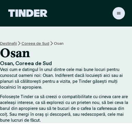
A
c
a
s
ă
Destinații
Coreea de Sud
Osan
T
Osan
i
n
d
Osan, Coreea de Sud
e
Vezi cum e datingul în unul dintre cele mai bune locuri pentru
r
cunoscut oameni noi: Osan. Indiferent dacă locuiești aici sau ai
planuri să călătorești pentru a vizita, pe Tinder găsești mulți
localnici în apropiere.
Folosește Tinder ca să creezi o compatibilitate cu cineva care are
aceleași interese, ca să explorezi cu un prieten nou, să bei ceva la
barul din apropiere sau să te bucuri de o cafea la cafeneaua din
colț. Sau mergi în oraș și descoperă, sau redescoperă, cele mai
bune lucruri de făcut.