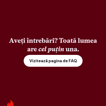
Aveți întrebări? Toată lumea
are
cel puțin
una.
Vizitează pagina de FAQ