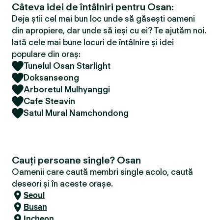
Câteva idei de întâlniri pentru Osan:
Deja știi cel mai bun loc unde să găsești oameni
din apropiere, dar unde să ieși cu ei? Te ajutăm noi.
Iată cele mai bune locuri de întâlnire și idei
populare din oraș:
Tunelul Osan Starlight
Doksanseong
Arboretul Mulhyanggi
Cafe Steavin
Satul Mural Namchondong
Cauți persoane single? Osan
Oamenii care caută membri single acolo, caută
deseori și în aceste orașe.
Seoul
Busan
Incheon