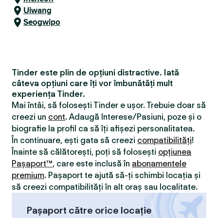
Uiwang
Seogwipo
Tinder este plin de opțiuni distractive. Iată
câteva opțiuni care îți vor îmbunătăți mult
experiența Tinder.
Mai întâi, să folosești Tinder e ușor. Trebuie doar să
creezi un
cont
. Adaugă Interese/Pasiuni, poze și o
biografie la profil ca să îți afișezi personalitatea.
În continuare, ești gata să creezi
compatibilităţi
!
Înainte să călătorești, poți să folosești
opțiunea
Pașaport™
, care este inclusă în
abonamentele
premium
. Pașaport te ajută să-ți schimbi locația și
să creezi compatibilităţi în alt oraș sau localitate.
Pașaport către orice locație