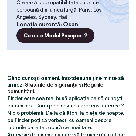
Creează o compatibilitate cu orice
persoană din lumea largă. Paris, Los
Angeles, Sydney, Hai!
Locaţia curentă
:
Osan
Ce este Modul Pașaport?
Când cunoști oameni, întotdeauna ține minte să
urmezi
Sfaturile de siguranță
și
Regulile
comunității
.
Tinder este cea mai bună aplicație ca să cunoști
oameni noi. Cauți pe cineva cu aceleași interese?
Nicio problemă. De la călătorii la piețe de noapte,
pe Tinder poți să vorbești cu oameni despre
lucrurile care te bucură cel mai tare.
Ai nevoie de cineva cu care să te pierzi în mulțime