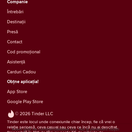
Companie
Întrebări
Destinații
Presă
Contact
Cod promoțional
Asistență
Carduri Cadou
Obțne aplicația!
App Store
Google Play Store
© 2026 Tinder LLC
Tinder este locul unde conexiunile chiar încep, fie că vrei o
relație serioasă, ceva casual sau ceva ce încă nu ai descifrat.
Avem grijă de confidențialitatea dvs. Noi și partenerii noștri