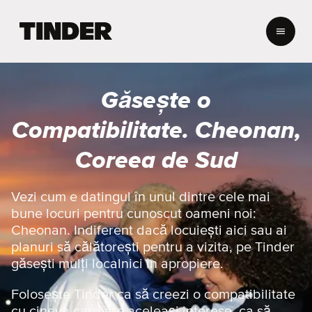
A
c
a
s
ă
Găsește o
T
i
Compatibilitate. Cheonan,
n
d
Coreea de Sud
e
r
Vezi cum e datingul în unul dintre cele mai
bune locuri pentru cunoscut oameni noi:
Cheonan. Indiferent dacă locuiești aici sau ai
planuri să călătorești pentru a vizita, pe Tinder
găsești mulți localnici în apropiere.
Folosește Tinder ca să creezi o compatibilitate
cu cineva care are aceleași interese, ca să