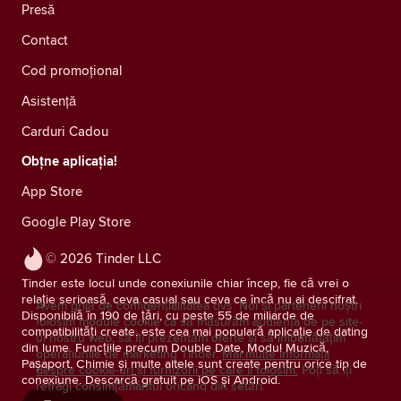
Presă
Contact
Cod promoțional
Asistență
Carduri Cadou
Obțne aplicația!
App Store
Google Play Store
© 2026 Tinder LLC
Tinder este locul unde conexiunile chiar încep, fie că vrei o
relație serioasă, ceva casual sau ceva ce încă nu ai descifrat.
Avem grijă de confidențialitatea dvs. Noi și partenerii noștri
Disponibilă în 190 de țări, cu peste 55 de miliarde de
folosim module cookie ca să măsurăm audiența de pe site-
compatibilități create, este cea mai populară aplicație de dating
ul nostru web, să îți prezentăm oferte și să îmbunătățim
din lume. Funcțiile precum Double Date, Modul Muzică,
operațiunile de marketing Tinder.
Mai multe informații
Pașaport, Chimie și multe altele sunt create pentru orice tip de
despre cookie-uri și furnizorii pe care îi folosim.
Poți să îți
conexiune. Descarcă gratuit pe iOS și Android.
retragi consimţământul oricând din setări.