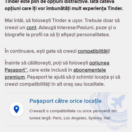
Tinder este plin de opțiuni distractive. Iată câteva
opțiuni care îți vor îmbunătăți mult experiența Tinder.
Mai întâi, să folosești Tinder e ușor. Trebuie doar să
creezi un
cont
. Adaugă Interese/Pasiuni, poze și o
biografie la profil ca să îți afișezi personalitatea.
În continuare, ești gata să creezi
compatibilităţi
!
Înainte să călătorești, poți să folosești
opțiunea
Pașaport™
, care este inclusă în
abonamentele
premium
. Pașaport te ajută să-ți schimbi locația și să
creezi compatibilităţi în alt oraș sau localitate.
Pașaport către orice locație
Creează o compatibilitate cu orice persoană din
lumea largă. Paris, Los Angeles, Sydney, Hai!