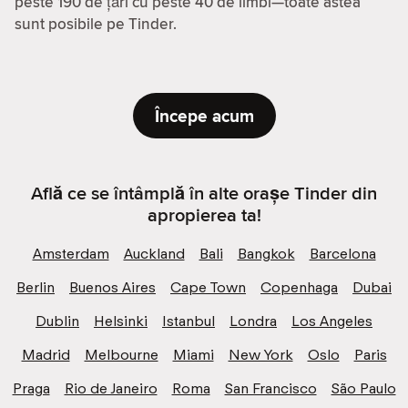
peste 190 de țări cu peste 40 de limbi—toate astea
sunt posibile pe Tinder.
Începe acum
Află ce se întâmplă în alte orașe Tinder din
apropierea ta!
Amsterdam
Auckland
Bali
Bangkok
Barcelona
Berlin
Buenos Aires
Cape Town
Copenhaga
Dubai
Dublin
Helsinki
Istanbul
Londra
Los Angeles
Madrid
Melbourne
Miami
New York
Oslo
Paris
Praga
Rio de Janeiro
Roma
San Francisco
São Paulo