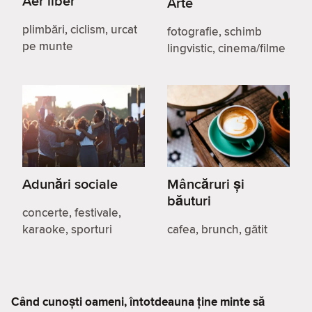
Aer liber
Arte
plimbări, ciclism, urcat
fotografie, schimb
pe munte
lingvistic, cinema/filme
Adunări sociale
Mâncăruri și
băuturi
concerte, festivale,
karaoke, sporturi
cafea, brunch, gătit
Când cunoști oameni, întotdeauna ține minte să