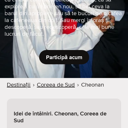
explorezi cu un prieten nou, să bei ceva la
barul din apropiere sau să te bucuri de o cafea
la cafeneaua din colț. Sau mergi în oraș și
descoperă, sau redescoperă, cele mai bune
lucruri de făcut.
Participă acum
Destinații
›
Coreea de Sud
›
Cheonan
Idei de întâlniri. Cheonan, Coreea de
Sud