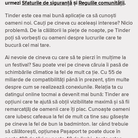
urmezi
Sfaturile de siguranță
și
Regulile comunității
.
Tinder este cea mai bună aplicație ca să cunoști
oameni noi. Cauți pe cineva cu aceleași interese? Nicio
problemă. De la călătorii la piețe de noapte, pe Tinder
poți să vorbești cu oameni despre lucrurile care te
bucură cel mai tare.
Ai nevoie de cineva cu care să te pierzi în mulțime la
un festival? Sau poate vrei pe cineva căruia îi pasă de
schimbările climatice la fel de mult ca ție. Cu 55 de
miliarde de compatibilităţi până în prezent, știm multe
despre cum se realizează conexiunile. Relația ta cu
datingul online tocmai a devenit mai bună: Tinder are
opțiuni care te ajută să obții vizibilitate maximă și să fii
remarcat(ă) de oamenii care îți plac. Cunoaște oameni
care iubesc cafeaua la fel de mult ca tine sau găsește
pe cineva la fel de bun la badminton. Iar când trebuie
să călătorești, opțiunea Pașaport te poate duce în