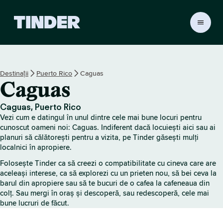
A
c
a
s
ă
Destinații
Puerto Rico
Caguas
T
Caguas
i
n
d
Caguas, Puerto Rico
e
Vezi cum e datingul în unul dintre cele mai bune locuri pentru
r
cunoscut oameni noi: Caguas. Indiferent dacă locuiești aici sau ai
planuri să călătorești pentru a vizita, pe Tinder găsești mulți
localnici în apropiere.
Folosește Tinder ca să creezi o compatibilitate cu cineva care are
aceleași interese, ca să explorezi cu un prieten nou, să bei ceva la
barul din apropiere sau să te bucuri de o cafea la cafeneaua din
colț. Sau mergi în oraș și descoperă, sau redescoperă, cele mai
bune lucruri de făcut.