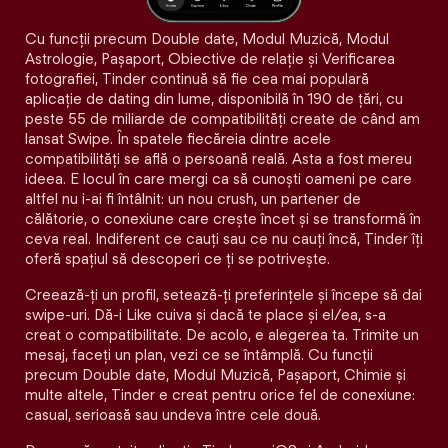
Cu funcții precum Double date, Modul Muzică, Modul
Astrologie, Pașaport, Obiective de relație și Verificarea
fotografiei, Tinder continuă să fie cea mai populară
aplicație de dating din lume, disponibilă în 190 de țări, cu
peste 55 de miliarde de compatibilități create de când am
lansat Swipe. În spatele fiecăreia dintre acele
compatibilităţi se află o persoană reală. Asta a fost mereu
ideea. E locul în care mergi ca să cunoști oameni pe care
altfel nu i-ai fi întâlnit: un nou crush, un partener de
călătorie, o conexiune care crește încet și se transformă în
ceva real. Indiferent ce cauți sau ce nu cauți încă, Tinder îți
oferă spațiul să descoperi ce ți se potrivește.
Creează-ți un profil, setează-ți preferințele și începe să dai
swipe-uri. Dă-i Like cuiva și dacă te place și el/ea, s-a
creat o compatibilitate. De acolo, e alegerea ta. Trimite un
mesaj, faceți un plan, vezi ce se întâmplă. Cu funcții
precum Double date, Modul Muzică, Pașaport, Chimie și
multe altele, Tinder e creat pentru orice fel de conexiune:
casual, serioasă sau undeva între cele două.