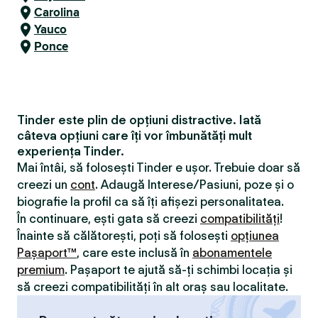
Carolina
Yauco
Ponce
Tinder este plin de opțiuni distractive. Iată
câteva opțiuni care îți vor îmbunătăți mult
experiența Tinder.
Mai întâi, să folosești Tinder e ușor. Trebuie doar să
creezi un
cont
. Adaugă Interese/Pasiuni, poze și o
biografie la profil ca să îți afișezi personalitatea.
În continuare, ești gata să creezi
compatibilităţi
!
Înainte să călătorești, poți să folosești
opțiunea
Pașaport™
, care este inclusă în
abonamentele
premium
. Pașaport te ajută să-ți schimbi locația și
să creezi compatibilităţi în alt oraș sau localitate.