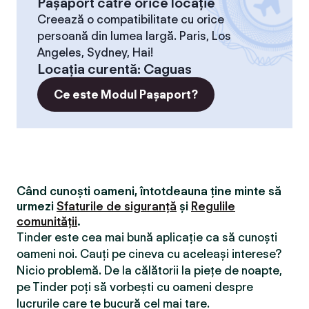
Pașaport către orice locație
Creează o compatibilitate cu orice
persoană din lumea largă. Paris, Los
Angeles, Sydney, Hai!
Locaţia curentă
:
Caguas
Ce este Modul Pașaport?
Când cunoști oameni, întotdeauna ține minte să
urmezi
Sfaturile de siguranță
și
Regulile
comunității
.
Tinder este cea mai bună aplicație ca să cunoști
oameni noi. Cauți pe cineva cu aceleași interese?
Nicio problemă. De la călătorii la piețe de noapte,
pe Tinder poți să vorbești cu oameni despre
lucrurile care te bucură cel mai tare.