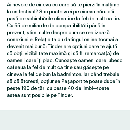
Ai nevoie de cineva cu care să te pierzi în mulțime
la un festival? Sau poate vrei pe cineva căruia îi
pasă de schimbările climatice la fel de mult ca ție.
Cu 55 de miliarde de compatibilităţi până în
prezent, știm multe despre cum se realizează
conexiunile. Relația ta cu datingul online tocmai a
devenit mai bună: Tinder are opțiuni care te ajută
să obții vizibilitate maximă și să fii remarcat(ă) de
oamenii care îți plac. Cunoaște oameni care iubesc
cafeaua la fel de mult ca tine sau găsește pe
cineva la fel de bun la badminton. Iar când trebuie
să călătorești, opțiunea Pașaport te poate duce în
peste 190 de țări cu peste 40 de limbi—toate
astea sunt posibile pe Tinder.