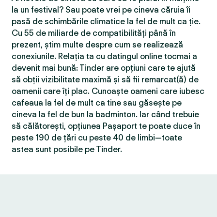
la un festival? Sau poate vrei pe cineva căruia îi
pasă de schimbările climatice la fel de mult ca ție.
Cu 55 de miliarde de compatibilităţi până în
prezent, știm multe despre cum se realizează
conexiunile. Relația ta cu datingul online tocmai a
devenit mai bună: Tinder are opțiuni care te ajută
să obții vizibilitate maximă și să fii remarcat(ă) de
oamenii care îți plac. Cunoaște oameni care iubesc
cafeaua la fel de mult ca tine sau găsește pe
cineva la fel de bun la badminton. Iar când trebuie
să călătorești, opțiunea Pașaport te poate duce în
peste 190 de țări cu peste 40 de limbi—toate
astea sunt posibile pe Tinder.