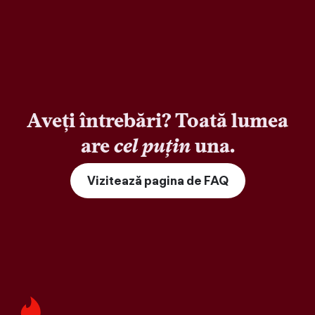
Aveți întrebări? Toată lumea
are
cel puțin
una.
Vizitează pagina de FAQ