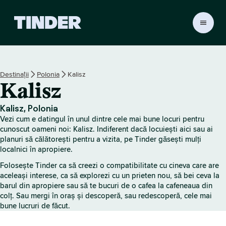
A
c
a
s
ă
Destinații
Polonia
Kalisz
T
Kalisz
i
n
d
Kalisz, Polonia
e
Vezi cum e datingul în unul dintre cele mai bune locuri pentru
r
cunoscut oameni noi: Kalisz. Indiferent dacă locuiești aici sau ai
planuri să călătorești pentru a vizita, pe Tinder găsești mulți
localnici în apropiere.
Folosește Tinder ca să creezi o compatibilitate cu cineva care are
aceleași interese, ca să explorezi cu un prieten nou, să bei ceva la
barul din apropiere sau să te bucuri de o cafea la cafeneaua din
colț. Sau mergi în oraș și descoperă, sau redescoperă, cele mai
bune lucruri de făcut.