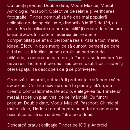
Cu funcții precum Double date, Modul Muzică, Modul
Astrologie, Pașaport, Obiective de relație și Verificarea
fotografiei, Tinder continuă să fie cea mai populară
aplicație de dating din lume, disponibilă în 190 de țări, cu
peste 55 de miliarde de compatibilități create de când am
lansat Swipe. În spatele fiecăreia dintre acele
compatibilităţi se află o persoană reală. Asta a fost mereu
ideea. E locul în care mergi ca să cunoști oameni pe care
altfel nu i-ai fi întâlnit: un nou crush, un partener de
călătorie, o conexiune care crește încet și se transformă în
ceva real. Indiferent ce cauți sau ce nu cauți încă, Tinder îți
oferă spațiul să descoperi ce ți se potrivește.
Creează-ți un profil, setează-ți preferințele și începe să dai
swipe-uri. Dă-i Like cuiva și dacă te place și el/ea, s-a
creat o compatibilitate. De acolo, e alegerea ta. Trimite un
mesaj, faceți un plan, vezi ce se întâmplă. Cu funcții
precum Double date, Modul Muzică, Pașaport, Chimie și
multe altele, Tinder e creat pentru orice fel de conexiune:
casual, serioasă sau undeva între cele două.
Descarcă gratuit aplicația Tinder pe iOS și Android.