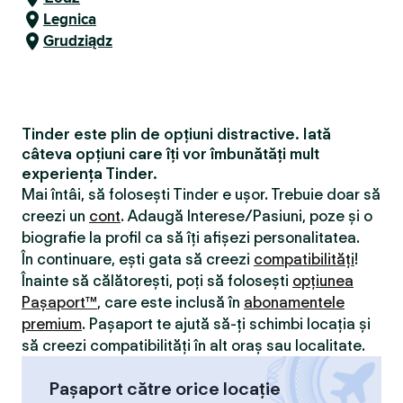
Legnica
Grudziądz
Tinder este plin de opțiuni distractive. Iată
câteva opțiuni care îți vor îmbunătăți mult
experiența Tinder.
Mai întâi, să folosești Tinder e ușor. Trebuie doar să
creezi un
cont
. Adaugă Interese/Pasiuni, poze și o
biografie la profil ca să îți afișezi personalitatea.
În continuare, ești gata să creezi
compatibilităţi
!
Înainte să călătorești, poți să folosești
opțiunea
Pașaport™
, care este inclusă în
abonamentele
premium
. Pașaport te ajută să-ți schimbi locația și
să creezi compatibilităţi în alt oraș sau localitate.
Pașaport către orice locație