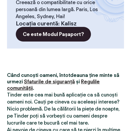
Creează o compatibilitate cu orice
persoană din lumea largă. Paris, Los
Angeles, Sydney, Hai!
Locaţia curentă
:
Kalisz
Ce este Modul Pașaport?
Când cunoști oameni, întotdeauna ține minte să
urmezi
Sfaturile de siguranță
și
Regulile
comunității
.
Tinder este cea mai bună aplicație ca să cunoști
oameni noi. Cauți pe cineva cu aceleași interese?
Nicio problemă. De la călătorii la piețe de noapte,
pe Tinder poți să vorbești cu oameni despre
lucrurile care te bucură cel mai tare.
Ai nevoie de cineva cu care să te pierzi în mulțime