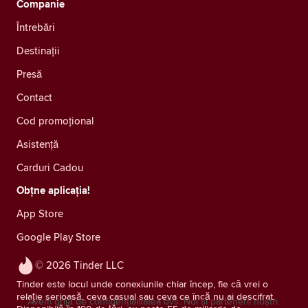
Companie
Întrebări
Destinații
Presă
Contact
Cod promoțional
Asistență
Carduri Cadou
Obțne aplicația!
App Store
Google Play Store
© 2026 Tinder LLC
Tinder este locul unde conexiunile chiar încep, fie că vrei o
relație serioasă, ceva casual sau ceva ce încă nu ai descifrat.
Avem grijă de confidențialitatea dvs. Noi și partenerii noștri