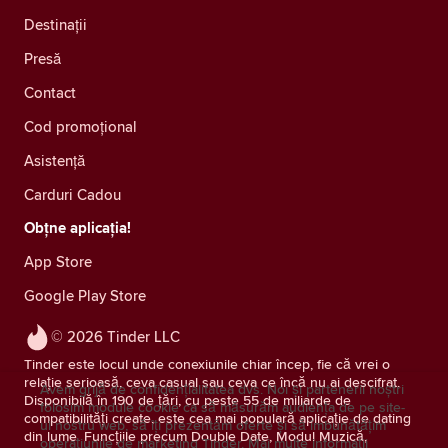
Destinații
Presă
Contact
Cod promoțional
Asistență
Carduri Cadou
Obțne aplicația!
App Store
Google Play Store
© 2026 Tinder LLC
Tinder este locul unde conexiunile chiar încep, fie că vrei o
relație serioasă, ceva casual sau ceva ce încă nu ai descifrat.
Avem grijă de confidențialitatea dvs. Noi și partenerii noștri
Disponibilă în 190 de țări, cu peste 55 de miliarde de
folosim module cookie ca să măsurăm audiența de pe site-
compatibilități create, este cea mai populară aplicație de dating
ul nostru web, să îți prezentăm oferte și să îmbunătățim
din lume. Funcțiile precum Double Date, Modul Muzică,
operațiunile de marketing Tinder.
Mai multe informații