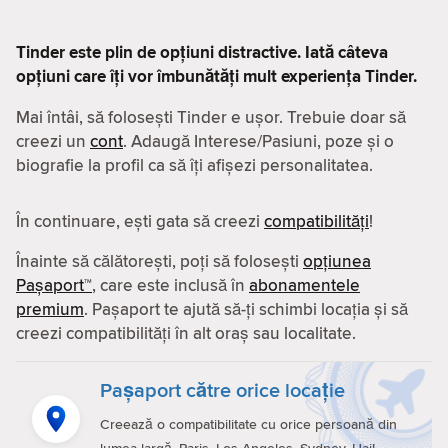
Tinder este plin de opțiuni distractive. Iată câteva
opțiuni care îți vor îmbunătăți mult experiența Tinder.
Mai întâi, să folosești Tinder e ușor. Trebuie doar să
creezi un
cont
. Adaugă Interese/Pasiuni, poze și o
biografie la profil ca să îți afișezi personalitatea.
În continuare, ești gata să creezi
compatibilităţi
!
Înainte să călătorești, poți să folosești
opțiunea
Pașaport™
, care este inclusă în
abonamentele
premium
. Pașaport te ajută să-ți schimbi locația și să
creezi compatibilităţi în alt oraș sau localitate.
Pașaport către orice locație
Creează o compatibilitate cu orice persoană din