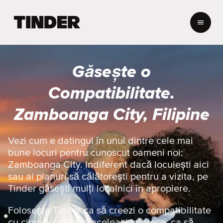
A
c
a
s
ă
Găsește o
T
i
Compatibilitate.
n
d
Zamboanga City, Filipine
e
r
Vezi cum e datingul în unul dintre cele mai
bune locuri pentru cunoscut oameni noi:
Zamboanga City. Indiferent dacă locuiești aici
sau ai planuri să călătorești pentru a vizita, pe
Tinder găsești mulți localnici în apropiere.
Folosește Tinder ca să creezi o compatibilitate
cu cineva care are aceleași interese, ca să