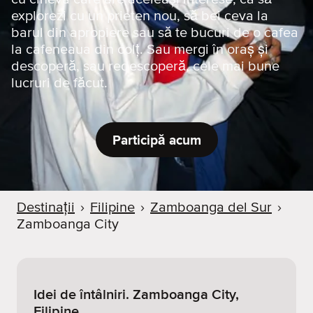
explorezi cu un prieten nou, să bei ceva la
barul din apropiere sau să te bucuri de o cafea
la cafeneaua din colț. Sau mergi în oraș și
descoperă, sau redescoperă, cele mai bune
lucruri de făcut.
Participă acum
Destinații
›
Filipine
›
Zamboanga del Sur
›
Zamboanga City
Idei de întâlniri. Zamboanga City,
Filipine