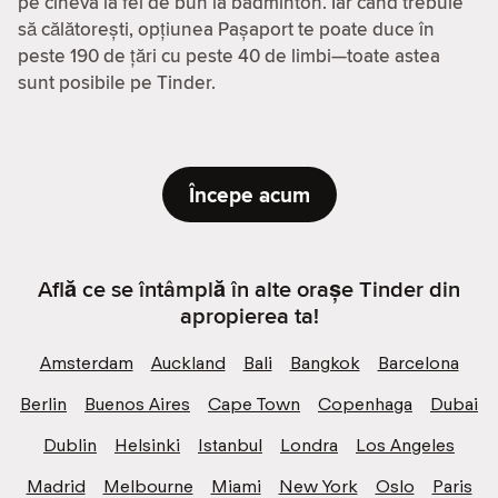
pe cineva la fel de bun la badminton. Iar când trebuie
să călătorești, opțiunea Pașaport te poate duce în
peste 190 de țări cu peste 40 de limbi—toate astea
sunt posibile pe Tinder.
Începe acum
Află ce se întâmplă în alte orașe Tinder din
apropierea ta!
Amsterdam
Auckland
Bali
Bangkok
Barcelona
Berlin
Buenos Aires
Cape Town
Copenhaga
Dubai
Dublin
Helsinki
Istanbul
Londra
Los Angeles
Madrid
Melbourne
Miami
New York
Oslo
Paris