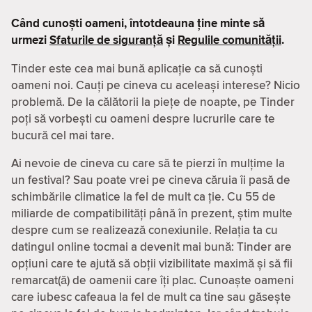
Când cunoști oameni, întotdeauna ține minte să
urmezi
Sfaturile de siguranță
și
Regulile comunității
.
Tinder este cea mai bună aplicație ca să cunoști
oameni noi. Cauți pe cineva cu aceleași interese? Nicio
problemă. De la călătorii la piețe de noapte, pe Tinder
poți să vorbești cu oameni despre lucrurile care te
bucură cel mai tare.
Ai nevoie de cineva cu care să te pierzi în mulțime la
un festival? Sau poate vrei pe cineva căruia îi pasă de
schimbările climatice la fel de mult ca ție. Cu 55 de
miliarde de compatibilităţi până în prezent, știm multe
despre cum se realizează conexiunile. Relația ta cu
datingul online tocmai a devenit mai bună: Tinder are
opțiuni care te ajută să obții vizibilitate maximă și să fii
remarcat(ă) de oamenii care îți plac. Cunoaște oameni
care iubesc cafeaua la fel de mult ca tine sau găsește