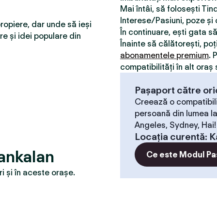
Mai întâi, să folosești Ti
Interese/Pasiuni, poze și o
ropiere, dar unde să ieși
În continuare, ești gata s
re și idei populare din
Înainte să călătorești, poț
abonamentele premium
. 
compatibilităţi în alt oraș 
Pașaport către ori
Creează o compatibili
persoană din lumea la
Angeles, Sydney, Hai!
Locaţia curentă
:
K
ankalan
Ce este Modul Pa
 și în aceste orașe.