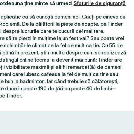
totdeauna ține minte să urmezi
Sfaturile de siguranță
aplicație ca să cunoști oameni noi. Cauți pe cineva cu
roblemă. De la călătorii la piețe de noapte, pe Tinder
 despre lucrurile care te bucură cel mai tare.
e să te pierzi în mulțime la un festival? Sau poate vrei
e schimbările climatice la fel de mult ca ție. Cu 55 de
ţi până în prezent, știm multe despre cum se realizează
 datingul online tocmai a devenit mai bună: Tinder are
ții vizibilitate maximă și să fii remarcat(ă) de oamenii
ameni care iubesc cafeaua la fel de mult ca tine sau
e bun la badminton. Iar când trebuie să călătorești,
e duce în peste 190 de țări cu peste 40 de limbi—
pe Tinder.