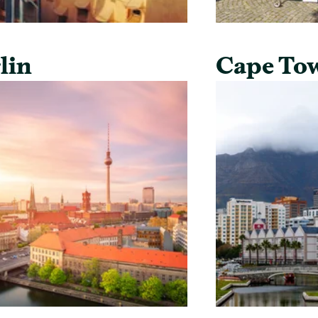
lin
Cape To