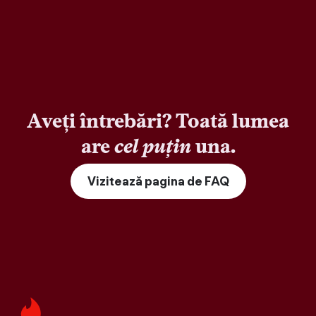
Aveți întrebări? Toată lumea
are
cel puțin
una.
Vizitează pagina de FAQ