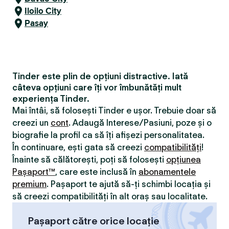
Iloilo City
Pasay
Tinder este plin de opțiuni distractive. Iată
câteva opțiuni care îți vor îmbunătăți mult
experiența Tinder.
Mai întâi, să folosești Tinder e ușor. Trebuie doar să
creezi un
cont
. Adaugă Interese/Pasiuni, poze și o
biografie la profil ca să îți afișezi personalitatea.
În continuare, ești gata să creezi
compatibilităţi
!
Înainte să călătorești, poți să folosești
opțiunea
Pașaport™
, care este inclusă în
abonamentele
premium
. Pașaport te ajută să-ți schimbi locația și
să creezi compatibilităţi în alt oraș sau localitate.
Pașaport către orice locație