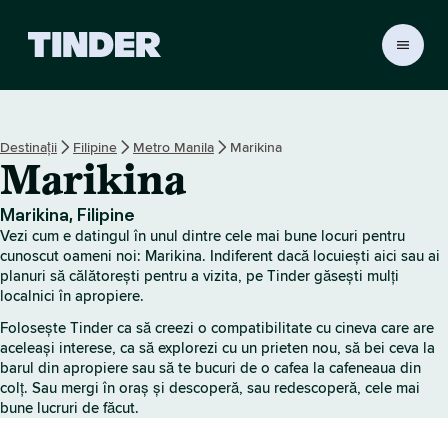
A
c
a
s
ă
Destinații
Filipine
Metro Manila
Marikina
T
Marikina
i
n
d
Marikina, Filipine
e
Vezi cum e datingul în unul dintre cele mai bune locuri pentru
r
cunoscut oameni noi: Marikina. Indiferent dacă locuiești aici sau ai
planuri să călătorești pentru a vizita, pe Tinder găsești mulți
localnici în apropiere.
Folosește Tinder ca să creezi o compatibilitate cu cineva care are
aceleași interese, ca să explorezi cu un prieten nou, să bei ceva la
barul din apropiere sau să te bucuri de o cafea la cafeneaua din
colț. Sau mergi în oraș și descoperă, sau redescoperă, cele mai
bune lucruri de făcut.