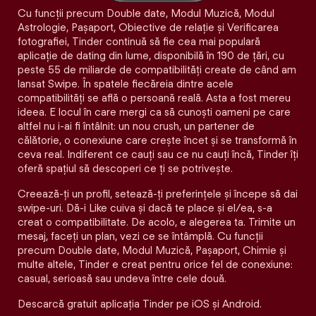
Cu funcții precum Double date, Modul Muzică, Modul
Astrologie, Pașaport, Obiective de relație și Verificarea
fotografiei, Tinder continuă să fie cea mai populară
aplicație de dating din lume, disponibilă în 190 de țări, cu
peste 55 de miliarde de compatibilități create de când am
lansat Swipe. În spatele fiecăreia dintre acele
compatibilităţi se află o persoană reală. Asta a fost mereu
ideea. E locul în care mergi ca să cunoști oameni pe care
altfel nu i-ai fi întâlnit: un nou crush, un partener de
călătorie, o conexiune care crește încet și se transformă în
ceva real. Indiferent ce cauți sau ce nu cauți încă, Tinder îți
oferă spațiul să descoperi ce ți se potrivește.
Creează-ți un profil, setează-ți preferințele și începe să dai
swipe-uri. Dă-i Like cuiva și dacă te place și el/ea, s-a
creat o compatibilitate. De acolo, e alegerea ta. Trimite un
mesaj, faceți un plan, vezi ce se întâmplă. Cu funcții
precum Double date, Modul Muzică, Pașaport, Chimie și
multe altele, Tinder e creat pentru orice fel de conexiune:
casual, serioasă sau undeva între cele două.
Descarcă gratuit aplicația Tinder pe iOS și Android.