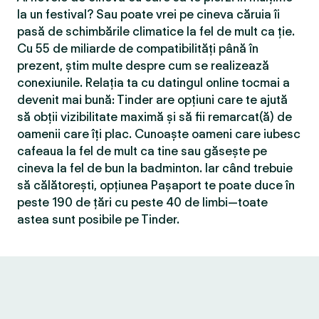
la un festival? Sau poate vrei pe cineva căruia îi
pasă de schimbările climatice la fel de mult ca ție.
Cu 55 de miliarde de compatibilităţi până în
prezent, știm multe despre cum se realizează
conexiunile. Relația ta cu datingul online tocmai a
devenit mai bună: Tinder are opțiuni care te ajută
să obții vizibilitate maximă și să fii remarcat(ă) de
oamenii care îți plac. Cunoaște oameni care iubesc
cafeaua la fel de mult ca tine sau găsește pe
cineva la fel de bun la badminton. Iar când trebuie
să călătorești, opțiunea Pașaport te poate duce în
peste 190 de țări cu peste 40 de limbi—toate
astea sunt posibile pe Tinder.