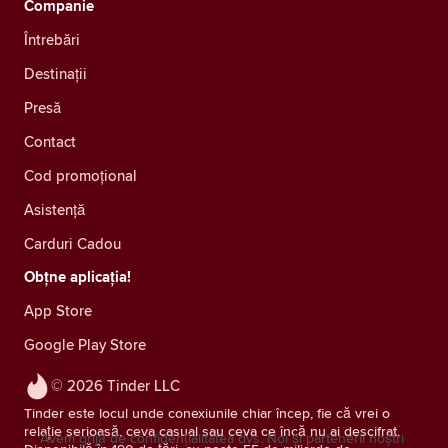
Companie
Întrebări
Destinații
Presă
Contact
Cod promoțional
Asistență
Carduri Cadou
Obțne aplicația!
App Store
Google Play Store
© 2026 Tinder LLC
Tinder este locul unde conexiunile chiar încep, fie că vrei o
relație serioasă, ceva casual sau ceva ce încă nu ai descifrat.
Avem grijă de confidențialitatea dvs. Noi și partenerii noștri