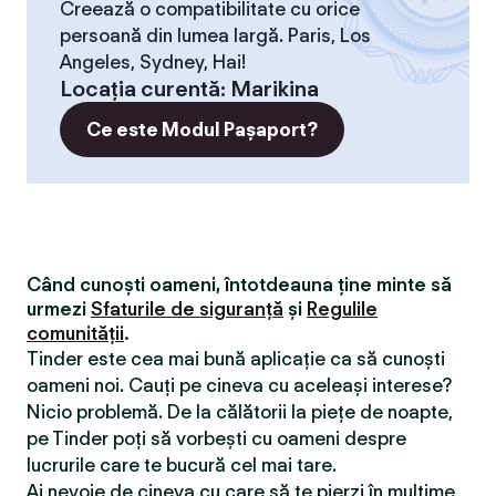
Creează o compatibilitate cu orice
persoană din lumea largă. Paris, Los
Angeles, Sydney, Hai!
Locaţia curentă
:
Marikina
Ce este Modul Pașaport?
Când cunoști oameni, întotdeauna ține minte să
urmezi
Sfaturile de siguranță
și
Regulile
comunității
.
Tinder este cea mai bună aplicație ca să cunoști
oameni noi. Cauți pe cineva cu aceleași interese?
Nicio problemă. De la călătorii la piețe de noapte,
pe Tinder poți să vorbești cu oameni despre
lucrurile care te bucură cel mai tare.
Ai nevoie de cineva cu care să te pierzi în mulțime