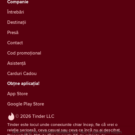
Companie
Întrebări
Destinații
Presă
Contact
Cod promoțional
Asistență
Carduri Cadou
Obțne aplicația!
App Store
Google Play Store
© 2026 Tinder LLC
Tinder este locul unde conexiunile chiar încep, fie că vrei o
relație serioasă, ceva casual sau ceva ce încă nu ai descifrat.
Avem grijă de confidențialitatea dvs. Noi și partenerii noștri