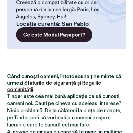
Creează o compatibilitate cu orice
persoană din lumea largă. Paris, Los
Angeles, Sydney, Hai!
Locaţia curentă
:
San Pablo
Ce este Modul Pașaport?
Când cunoști oameni, întotdeauna ține minte să
urmezi
Sfaturile de siguranță
și
Regulile
comunității
.
Tinder este cea mai bună aplicație ca să cunoști
oameni noi. Cauți pe cineva cu aceleași interese?
Nicio problemă. De la călătorii la piețe de noapte,
pe Tinder poți să vorbești cu oameni despre
lucrurile care te bucură cel mai tare.
Ai nevoie de cineva cu care să te pierzi în mulțime