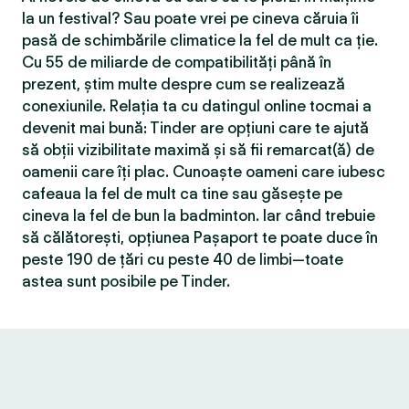
la un festival? Sau poate vrei pe cineva căruia îi
pasă de schimbările climatice la fel de mult ca ție.
Cu 55 de miliarde de compatibilităţi până în
prezent, știm multe despre cum se realizează
conexiunile. Relația ta cu datingul online tocmai a
devenit mai bună: Tinder are opțiuni care te ajută
să obții vizibilitate maximă și să fii remarcat(ă) de
oamenii care îți plac. Cunoaște oameni care iubesc
cafeaua la fel de mult ca tine sau găsește pe
cineva la fel de bun la badminton. Iar când trebuie
să călătorești, opțiunea Pașaport te poate duce în
peste 190 de țări cu peste 40 de limbi—toate
astea sunt posibile pe Tinder.