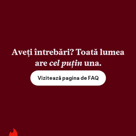
Aveți întrebări? Toată lumea
are
cel puțin
una.
Vizitează pagina de FAQ