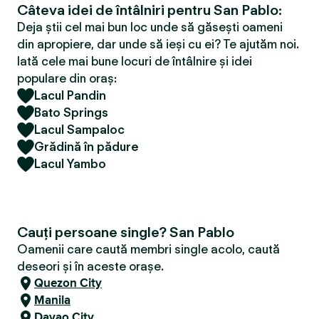
Câteva idei de întâlniri pentru San Pablo:
Deja știi cel mai bun loc unde să găsești oameni
din apropiere, dar unde să ieși cu ei? Te ajutăm noi.
Iată cele mai bune locuri de întâlnire și idei
populare din oraș:
Lacul Pandin
Bato Springs
Lacul Sampaloc
Grădină în pădure
Lacul Yambo
Cauți persoane single? San Pablo
Oamenii care caută membri single acolo, caută
deseori și în aceste orașe.
Quezon City
Manila
Davao City