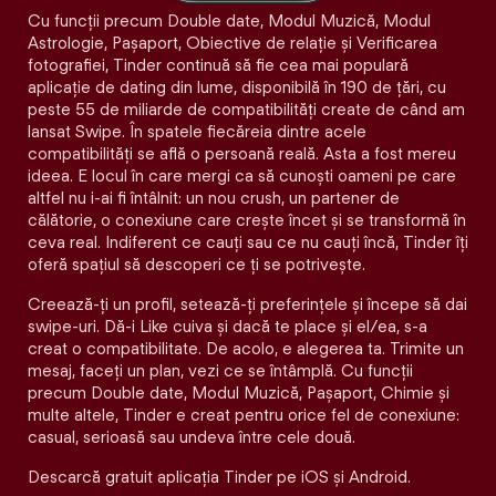
Cu funcții precum Double date, Modul Muzică, Modul
Astrologie, Pașaport, Obiective de relație și Verificarea
fotografiei, Tinder continuă să fie cea mai populară
aplicație de dating din lume, disponibilă în 190 de țări, cu
peste 55 de miliarde de compatibilități create de când am
lansat Swipe. În spatele fiecăreia dintre acele
compatibilităţi se află o persoană reală. Asta a fost mereu
ideea. E locul în care mergi ca să cunoști oameni pe care
altfel nu i-ai fi întâlnit: un nou crush, un partener de
călătorie, o conexiune care crește încet și se transformă în
ceva real. Indiferent ce cauți sau ce nu cauți încă, Tinder îți
oferă spațiul să descoperi ce ți se potrivește.
Creează-ți un profil, setează-ți preferințele și începe să dai
swipe-uri. Dă-i Like cuiva și dacă te place și el/ea, s-a
creat o compatibilitate. De acolo, e alegerea ta. Trimite un
mesaj, faceți un plan, vezi ce se întâmplă. Cu funcții
precum Double date, Modul Muzică, Pașaport, Chimie și
multe altele, Tinder e creat pentru orice fel de conexiune:
casual, serioasă sau undeva între cele două.
Descarcă gratuit aplicația Tinder pe iOS și Android.