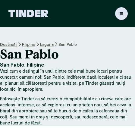
A
c
a
s
ă
Destinații
Filipine
Laguna
San Pablo
T
San Pablo
i
n
d
San Pablo, Filipine
e
Vezi cum e datingul în unul dintre cele mai bune locuri pentru
r
cunoscut oameni noi: San Pablo. Indiferent dacă locuiești aici sau
ai planuri să călătorești pentru a vizita, pe Tinder găsești mulți
localnici în apropiere.
Folosește Tinder ca să creezi o compatibilitate cu cineva care are
aceleași interese, ca să explorezi cu un prieten nou, să bei ceva la
barul din apropiere sau să te bucuri de o cafea la cafeneaua din
colț. Sau mergi în oraș și descoperă, sau redescoperă, cele mai
bune lucruri de făcut.