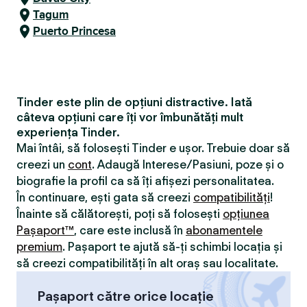
Tagum
Puerto Princesa
Tinder este plin de opțiuni distractive. Iată
câteva opțiuni care îți vor îmbunătăți mult
experiența Tinder.
Mai întâi, să folosești Tinder e ușor. Trebuie doar să
creezi un
cont
. Adaugă Interese/Pasiuni, poze și o
biografie la profil ca să îți afișezi personalitatea.
În continuare, ești gata să creezi
compatibilităţi
!
Înainte să călătorești, poți să folosești
opțiunea
Pașaport™
, care este inclusă în
abonamentele
premium
. Pașaport te ajută să-ți schimbi locația și
să creezi compatibilităţi în alt oraș sau localitate.
Pașaport către orice locație