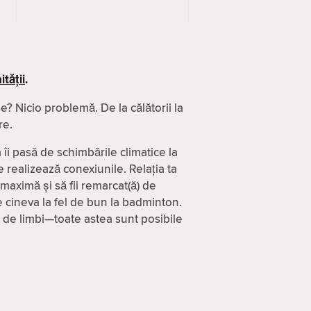
tății
.
? Nicio problemă. De la călătorii la
re.
 îi pasă de schimbările climatice la
 realizează conexiunile. Relația ta
 maximă și să fii remarcat(ă) de
 cineva la fel de bun la badminton.
0 de limbi—toate astea sunt posibile