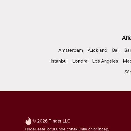
Afl
Amsterdam
Auckland
Bali
Ba
Istanbul
Londra
Los Angeles
Mad
Sã
© 2026 Tinder LLC
Tinder este locul unde conexiunile chiar încep,