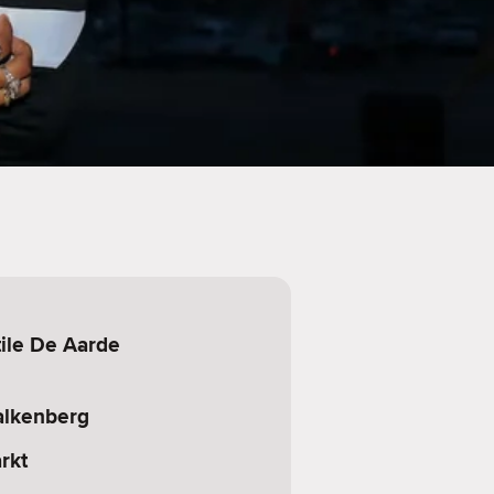
tile De Aarde
alkenberg
rkt