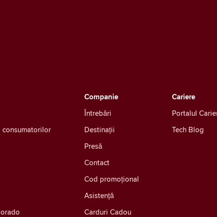
Companie
Cariere
Întrebări
Portalul Carie
ea consumatorilor
Destinații
Tech Blog
Presă
Contact
Cod promoțional
Asistență
olorado
Carduri Cadou