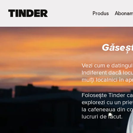
A
Produs
Abonam
c
a
s
ă
Găseșt
T
i
n
d
Vezi cum e datingul
e
Indiferent dacă locu
r
mulți localnici în ap
Folosește Tinder ca 
explorezi cu un prie
la cafeneaua din co
lucruri de făcut.