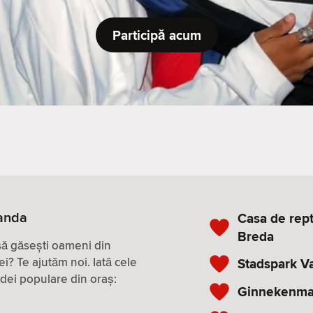
Participă acum
landa
Casa de rep
Breda
 să găsești oameni din
ei? Te ajutăm noi. Iată cele
Stadspark V
 idei populare din oraș:
Ginnekenma