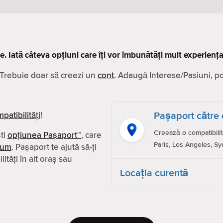
ve. Iată câteva opțiuni care îți vor îmbunătăți mult experiența
. Trebuie doar să creezi un
cont
. Adaugă Interese/Pasiuni, poze
Pașaport către 
patibilităţi
!
Creează o compatibilit
ști
opțiunea Pașaport™
, care
Paris, Los Angeles, Sy
ium
. Pașaport te ajută să-ți
ităţi în alt oraș sau
Locaţia curentă