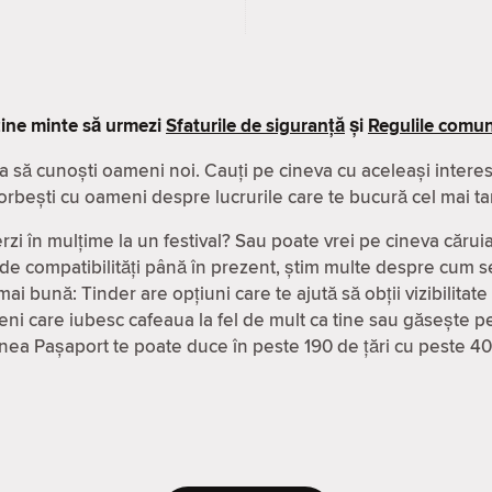
ine minte să urmezi
Sfaturile de siguranță
și
Regulile comuni
a să cunoști oameni noi. Cauți pe cineva cu aceleași interese
orbești cu oameni despre lucrurile care te bucură cel mai ta
rzi în mulțime la un festival? Sau poate vrei pe cineva căruia
 de compatibilităţi până în prezent, știm multe despre cum se
ai bună: Tinder are opțiuni care te ajută să obții vizibilitate
ni care iubesc cafeaua la fel de mult ca tine sau găsește pe
iunea Pașaport te poate duce în peste 190 de țări cu peste 4