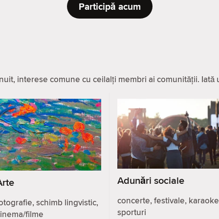
Participă acum
it, interese comune cu ceilalți membri ai comunității. Iată u
Adunări sociale
Arte
concerte, festivale, karaoke
otografie, schimb lingvistic,
sporturi
cinema/filme