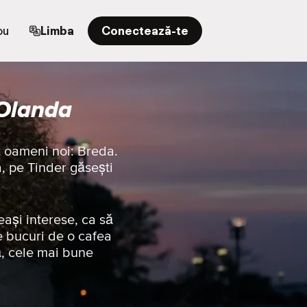
ou
Limba
Conectează-te
 Olanda
t oameni noi: Breda.
a, pe Tinder găsești
eași interese, ca să
e bucuri de o cafea
ă, cele mai bune