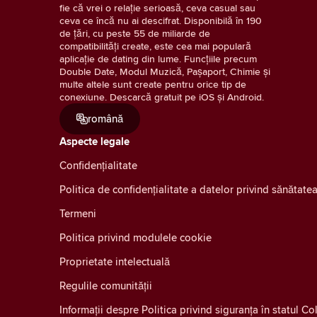
fie că vrei o relație serioasă, ceva casual sau
ceva ce încă nu ai descifrat. Disponibilă în 190
de țări, cu peste 55 de miliarde de
compatibilități create, este cea mai populară
aplicație de dating din lume. Funcțiile precum
Double Date, Modul Muzică, Pașaport, Chimie și
multe altele sunt create pentru orice tip de
conexiune. Descarcă gratuit pe iOS și Android.
română
Aspecte legale
Confidenţialitate
Politica de confidențialitate a datelor privind sănătat
Termeni
Politica privind modulele cookie
Proprietate intelectuală
Regulile comunității
Informații despre Politica privind siguranța în statul C