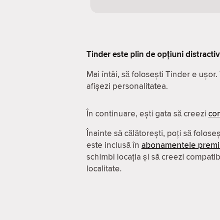
Tinder este plin de opțiuni distracti
Mai întâi, să folosești Tinder e ușor
afișezi personalitatea.
În continuare, ești gata să creezi
com
Înainte să călătorești, poți să folose
este inclusă în
abonamentele prem
schimbi locația și să creezi compatibil
localitate.