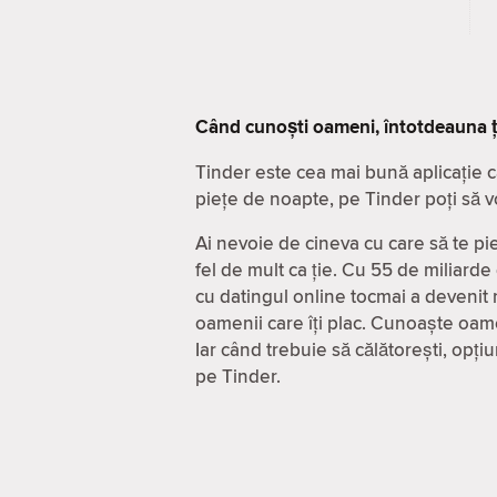
Când cunoști oameni, întotdeauna ț
Tinder este cea mai bună aplicație c
piețe de noapte, pe Tinder poți să v
Ai nevoie de cineva cu care să te pie
fel de mult ca ție. Cu 55 de miliarde
cu datingul online tocmai a devenit m
oamenii care îți plac. Cunoaște oame
Iar când trebuie să călătorești, opț
pe Tinder.