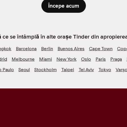
Începe acum
ă ce se întâmplă în alte orașe Tinder din apropierea
ngkok
Barcelona
Berlin
Buenos Aires
Cape Town
Cop
rid
Melbourne
Miami
New York
Oslo
Paris
Praga
o Paulo
Seoul
Stockholm
Taipei
Tel Aviv
Tokyo
Varșo