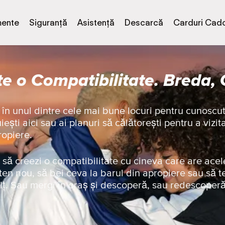
ente
Siguranță
Asistență
Descarcă
Carduri Cad
e o Compatibilitate. Breda,
 în unul dintre cele mai bune locuri pentru cunoscu
iești aici sau ai planuri să călătorești pentru a vizit
ropiere.
să creezi o compatibilitate cu cineva care are acel
ten nou, să bei ceva la barul din apropiere sau să t
lț. Sau mergi în oraș și descoperă, sau redescoper