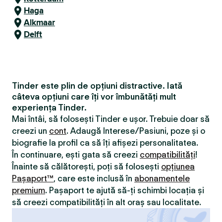
Haga
Alkmaar
Delft
Tinder este plin de opțiuni distractive. Iată
câteva opțiuni care îți vor îmbunătăți mult
experiența Tinder.
Mai întâi, să folosești Tinder e ușor. Trebuie doar să
creezi un
cont
. Adaugă Interese/Pasiuni, poze și o
biografie la profil ca să îți afișezi personalitatea.
În continuare, ești gata să creezi
compatibilităţi
!
Înainte să călătorești, poți să folosești
opțiunea
Pașaport™
, care este inclusă în
abonamentele
premium
. Pașaport te ajută să-ți schimbi locația și
să creezi compatibilităţi în alt oraș sau localitate.