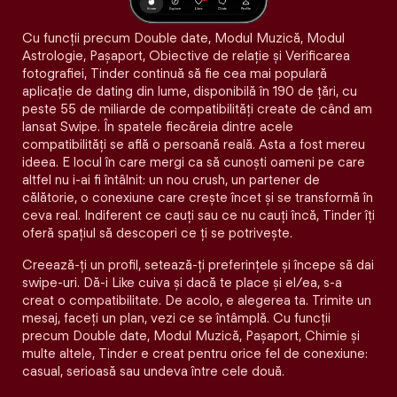
Cu funcții precum Double date, Modul Muzică, Modul
Astrologie, Pașaport, Obiective de relație și Verificarea
fotografiei, Tinder continuă să fie cea mai populară
aplicație de dating din lume, disponibilă în 190 de țări, cu
peste 55 de miliarde de compatibilități create de când am
lansat Swipe. În spatele fiecăreia dintre acele
compatibilităţi se află o persoană reală. Asta a fost mereu
ideea. E locul în care mergi ca să cunoști oameni pe care
altfel nu i-ai fi întâlnit: un nou crush, un partener de
călătorie, o conexiune care crește încet și se transformă în
ceva real. Indiferent ce cauți sau ce nu cauți încă, Tinder îți
oferă spațiul să descoperi ce ți se potrivește.
Creează-ți un profil, setează-ți preferințele și începe să dai
swipe-uri. Dă-i Like cuiva și dacă te place și el/ea, s-a
creat o compatibilitate. De acolo, e alegerea ta. Trimite un
mesaj, faceți un plan, vezi ce se întâmplă. Cu funcții
precum Double date, Modul Muzică, Pașaport, Chimie și
multe altele, Tinder e creat pentru orice fel de conexiune:
casual, serioasă sau undeva între cele două.