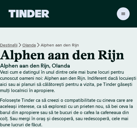
A
c
a
s
ă
Destinații
Olanda
Alphen aan den Rijn
T
Alphen aan den Rijn
i
n
d
Alphen aan den Rijn, Olanda
e
Vezi cum e datingul în unul dintre cele mai bune locuri pentru
r
cunoscut oameni noi: Alphen aan den Rijn. Indiferent dacă locuiești
aici sau ai planuri să călătorești pentru a vizita, pe Tinder găsești
mulți localnici în apropiere.
Folosește Tinder ca să creezi o compatibilitate cu cineva care are
aceleași interese, ca să explorezi cu un prieten nou, să bei ceva la
barul din apropiere sau să te bucuri de o cafea la cafeneaua din
colț. Sau mergi în oraș și descoperă, sau redescoperă, cele mai
bune lucruri de făcut.