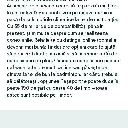
Ai nevoie de cineva cu care să te pierzi în mulțime
la un festival? Sau poate vrei pe cineva căruia îi
pasă de schimbările climatice la fel de mult ca ție.
Cu 55 de miliarde de compatibilităţi până în
prezent, știm multe despre cum se realizează
conexiunile. Relația ta cu datingul online tocmai a
devenit mai bună: Tinder are opțiuni care te ajută
să obții vizibilitate maximă și să fii remarcat(ă) de
oamenii care îți plac. Cunoaște oameni care iubesc
cafeaua la fel de mult ca tine sau găsește pe
cineva la fel de bun la badminton. Iar când trebuie
să călătorești, opțiunea Pașaport te poate duce în
peste 190 de țări cu peste 40 de limbi—toate
astea sunt posibile pe Tinder.