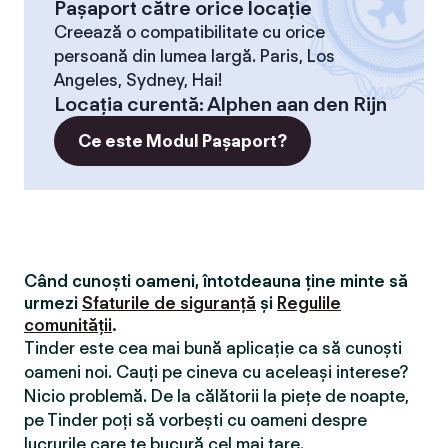
Pașaport către orice locație
Creează o compatibilitate cu orice
persoană din lumea largă. Paris, Los
Angeles, Sydney, Hai!
Locaţia curentă
:
Alphen aan den Rijn
Ce este Modul Pașaport?
Când cunoști oameni, întotdeauna ține minte să
urmezi
Sfaturile de siguranță
și
Regulile
comunității
.
Tinder este cea mai bună aplicație ca să cunoști
oameni noi. Cauți pe cineva cu aceleași interese?
Nicio problemă. De la călătorii la piețe de noapte,
pe Tinder poți să vorbești cu oameni despre
lucrurile care te bucură cel mai tare.