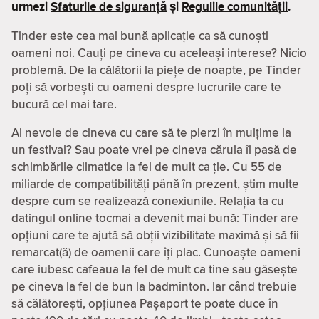
urmezi
Sfaturile de siguranță
și
Regulile comunității
.
Tinder este cea mai bună aplicație ca să cunoști
oameni noi. Cauți pe cineva cu aceleași interese? Nicio
problemă. De la călătorii la piețe de noapte, pe Tinder
poți să vorbești cu oameni despre lucrurile care te
bucură cel mai tare.
Ai nevoie de cineva cu care să te pierzi în mulțime la
un festival? Sau poate vrei pe cineva căruia îi pasă de
schimbările climatice la fel de mult ca ție. Cu 55 de
miliarde de compatibilităţi până în prezent, știm multe
despre cum se realizează conexiunile. Relația ta cu
datingul online tocmai a devenit mai bună: Tinder are
opțiuni care te ajută să obții vizibilitate maximă și să fii
remarcat(ă) de oamenii care îți plac. Cunoaște oameni
care iubesc cafeaua la fel de mult ca tine sau găsește
pe cineva la fel de bun la badminton. Iar când trebuie
să călătorești, opțiunea Pașaport te poate duce în