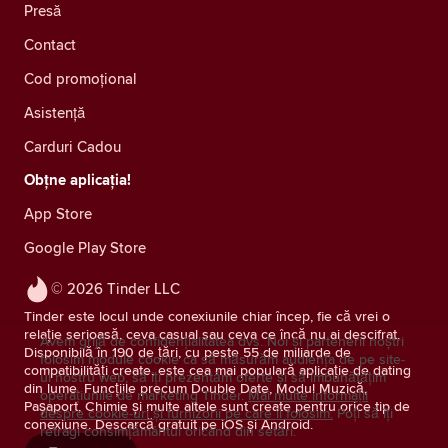
Presă
Contact
Cod promoțional
Asistență
Carduri Cadou
Obțne aplicația!
App Store
Google Play Store
© 2026 Tinder LLC
Tinder este locul unde conexiunile chiar încep, fie că vrei o
relație serioasă, ceva casual sau ceva ce încă nu ai descifrat.
Avem grijă de confidențialitatea dvs. Noi și partenerii noștri
Disponibilă în 190 de țări, cu peste 55 de miliarde de
folosim module cookie ca să măsurăm audiența de pe site-
compatibilități create, este cea mai populară aplicație de dating
ul nostru web, să îți prezentăm oferte și să îmbunătățim
din lume. Funcțiile precum Double Date, Modul Muzică,
operațiunile de marketing Tinder.
Mai multe informații
Pașaport, Chimie și multe altele sunt create pentru orice tip de
despre cookie-uri și furnizorii pe care îi folosim.
Poți să îți
conexiune. Descarcă gratuit pe iOS și Android.
retragi consimţământul oricând din setări.