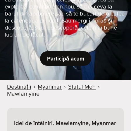
explorezi cu un prieten nou, să bei ceva la
barul din apropiere sau să te bucuri de o cafea
la cafeneaua din colț. Sau mergi în oraș și
descoperă, sau redescoperă, cele mai bune
lucruri de făcut.
Participă acum
Destinații
›
Myanmar
›
Statul Mon
›
Mawlamyine
Idei de întâlniri. Mawlamyine, Myanmar