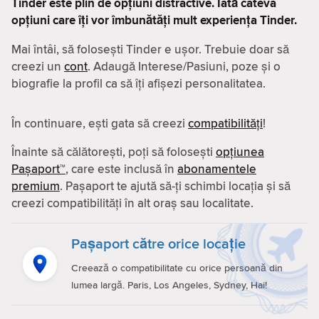
Tinder este plin de opțiuni distractive. Iată câteva
opțiuni care îți vor îmbunătăți mult experiența Tinder.
Mai întâi, să folosești Tinder e ușor. Trebuie doar să
creezi un
cont
. Adaugă Interese/Pasiuni, poze și o
biografie la profil ca să îți afișezi personalitatea.
În continuare, ești gata să creezi
compatibilităţi
!
Înainte să călătorești, poți să folosești
opțiunea
Pașaport™
, care este inclusă în
abonamentele
premium
. Pașaport te ajută să-ți schimbi locația și să
creezi compatibilităţi în alt oraș sau localitate.
Pașaport către orice locație
Creează o compatibilitate cu orice persoană din
lumea largă. Paris, Los Angeles, Sydney, Hai!