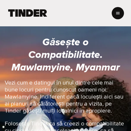
A
c
a
s
ă
Găsește o
T
i
Compatibilitate.
n
d
Mawlamyine, Myanmar
e
r
Vezi cum e datingul în unul dintre cele mai
bune locuri pentru cunoscut oameni noi:
Mawlamyine. Indiferent dacă locuiești aici sau
ai planuri să călătorești pentru a vizita, pe
Tinder găsești mulți localnici în apropiere.
Folosește Tinder ca să creezi o compatibilitate
cu cineva care are aceleași interese, ca să