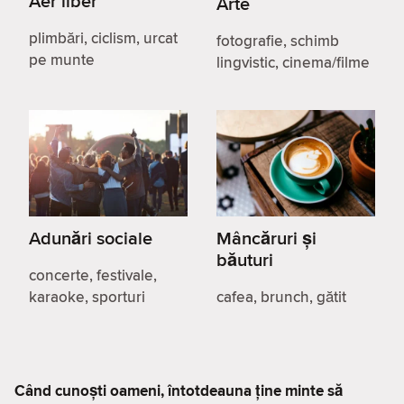
Aer liber
Arte
plimbări, ciclism, urcat
fotografie, schimb
pe munte
lingvistic, cinema/filme
Adunări sociale
Mâncăruri și
băuturi
concerte, festivale,
karaoke, sporturi
cafea, brunch, gătit
Când cunoști oameni, întotdeauna ține minte să