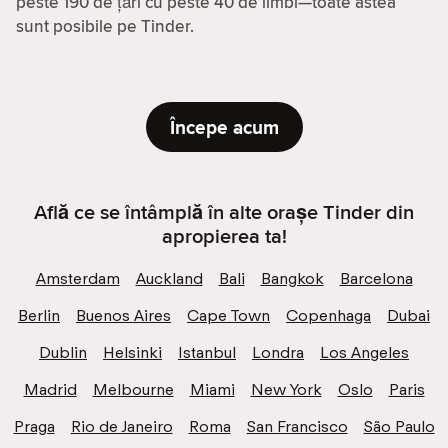
peste 190 de țări cu peste 40 de limbi—toate astea
sunt posibile pe Tinder.
Începe acum
Află ce se întâmplă în alte orașe Tinder din
apropierea ta!
Amsterdam
Auckland
Bali
Bangkok
Barcelona
Berlin
Buenos Aires
Cape Town
Copenhaga
Dubai
Dublin
Helsinki
Istanbul
Londra
Los Angeles
Madrid
Melbourne
Miami
New York
Oslo
Paris
Praga
Rio de Janeiro
Roma
San Francisco
São Paulo