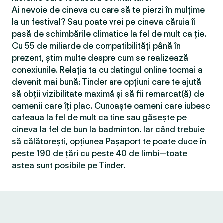
Ai nevoie de cineva cu care să te pierzi în mulțime
la un festival? Sau poate vrei pe cineva căruia îi
pasă de schimbările climatice la fel de mult ca ție.
Cu 55 de miliarde de compatibilităţi până în
prezent, știm multe despre cum se realizează
conexiunile. Relația ta cu datingul online tocmai a
devenit mai bună: Tinder are opțiuni care te ajută
să obții vizibilitate maximă și să fii remarcat(ă) de
oamenii care îți plac. Cunoaște oameni care iubesc
cafeaua la fel de mult ca tine sau găsește pe
cineva la fel de bun la badminton. Iar când trebuie
să călătorești, opțiunea Pașaport te poate duce în
peste 190 de țări cu peste 40 de limbi—toate
astea sunt posibile pe Tinder.