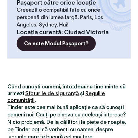
Pașaport către orice locație
Creează o compatibilitate cu orice
persoană din lumea largă. Paris, Los
Angeles, Sydney, Hai!
Locaţia curentă
:
Ciudad Victoria
Ce este Modul Pașaport?
Când cunoști oameni, întotdeauna ține minte să
urmezi
Sfaturile de siguranță
și
Regulile
comunității
.
Tinder este cea mai bună aplicație ca să cunoști
oameni noi. Cauți pe cineva cu aceleași interese?
Nicio problemă. De la călătorii la piețe de noapte,
pe Tinder poți să vorbești cu oameni despre
lucrurile care te bucură cel mai tare.