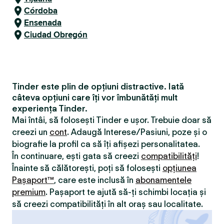
Córdoba
Ensenada
Ciudad Obregón
Tinder este plin de opțiuni distractive. Iată
câteva opțiuni care îți vor îmbunătăți mult
experiența Tinder.
Mai întâi, să folosești Tinder e ușor. Trebuie doar să
creezi un
cont
. Adaugă Interese/Pasiuni, poze și o
biografie la profil ca să îți afișezi personalitatea.
În continuare, ești gata să creezi
compatibilităţi
!
Înainte să călătorești, poți să folosești
opțiunea
Pașaport™
, care este inclusă în
abonamentele
premium
. Pașaport te ajută să-ți schimbi locația și
să creezi compatibilităţi în alt oraș sau localitate.