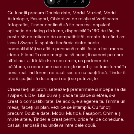
Cu funcții precum Double date, Modul Muzică, Modul
Astrologie, Pașaport, Obiective de relație și Verificarea
fotografiei, Tinder continuă să fie cea mai populară
aplicație de dating din lume, disponibilă în 190 de țări, cu
peste 55 de miliarde de compatibilități create de când am
lansat Swipe. În spatele fiecăreia dintre acele
compatibilităţi se află o persoană reală. Asta a fost mereu
ideea. E locul în care mergi ca să cunoști oameni pe care
altfel nu i-ai fi întâlnit: un nou crush, un partener de
călătorie, o conexiune care crește încet și se transformă în
ceva real. Indiferent ce cauți sau ce nu cauți încă, Tinder îți
oferă spațiul să descoperi ce ți se potrivește.
Creează-ți un profil, setează-ți preferințele și începe să dai
swipe-uri. Dă-i Like cuiva și dacă te place și el/ea, s-a
creat o compatibilitate. De acolo, e alegerea ta. Trimite un
mesaj, faceți un plan, vezi ce se întâmplă. Cu funcții
precum Double date, Modul Muzică, Pașaport, Chimie și
multe altele, Tinder e creat pentru orice fel de conexiune:
casual, serioasă sau undeva între cele două.