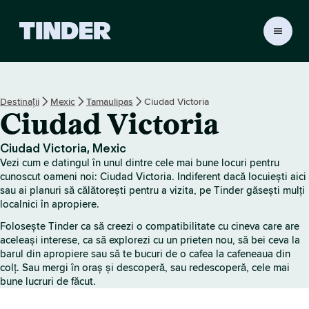
A
c
a
s
ă
Destinații
Mexic
Tamaulipas
Ciudad Victoria
T
Ciudad Victoria
i
n
d
Ciudad Victoria, Mexic
e
Vezi cum e datingul în unul dintre cele mai bune locuri pentru
r
cunoscut oameni noi: Ciudad Victoria. Indiferent dacă locuiești aici
sau ai planuri să călătorești pentru a vizita, pe Tinder găsești mulți
localnici în apropiere.
Folosește Tinder ca să creezi o compatibilitate cu cineva care are
aceleași interese, ca să explorezi cu un prieten nou, să bei ceva la
barul din apropiere sau să te bucuri de o cafea la cafeneaua din
colț. Sau mergi în oraș și descoperă, sau redescoperă, cele mai
bune lucruri de făcut.