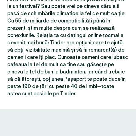
la un festival? Sau poate vrei pe cineva căruia îi
pasă de schimbările climatice la fel de mult ca ție.
Cu 55 de miliarde de compatibilităţi până în
prezent, știm multe despre cum se realizează
conexiunile. Relația ta cu datingul online tocmai a
devenit mai bună: Tinder are opțiuni care te ajută
să obții vizibilitate maximă și să fii remarcat(ă) de
oamenii care îți plac. Cunoaște oameni care iubesc
cafeaua la fel de mult ca tine sau găsește pe
cineva la fel de bun la badminton. Iar când trebuie
să călătorești, opțiunea Pașaport te poate duce în
peste 190 de țări cu peste 40 de limbi—toate
astea sunt posibile pe Tinder.