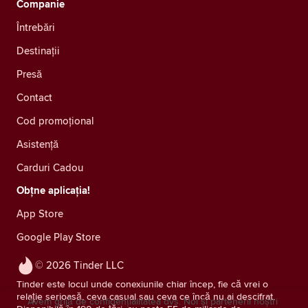
Companie
Întrebări
Destinații
Presă
Contact
Cod promoțional
Asistență
Carduri Cadou
Obțne aplicația!
App Store
Google Play Store
© 2026 Tinder LLC
Tinder este locul unde conexiunile chiar încep, fie că vrei o
relație serioasă, ceva casual sau ceva ce încă nu ai descifrat.
Avem grijă de confidențialitatea dvs. Noi și partenerii noștri