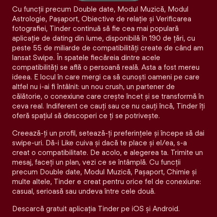
Cu funcții precum Double date, Modul Muzică, Modul
Astrologie, Pașaport, Obiective de relație și Verificarea
fotografiei, Tinder continuă să fie cea mai populară
aplicație de dating din lume, disponibilă în 190 de țări, cu
peste 55 de miliarde de compatibilități create de când am
lansat Swipe. În spatele fiecăreia dintre acele
compatibilităţi se află o persoană reală. Asta a fost mereu
ideea. E locul în care mergi ca să cunoști oameni pe care
altfel nu i-ai fi întâlnit: un nou crush, un partener de
călătorie, o conexiune care crește încet și se transformă în
ceva real. Indiferent ce cauți sau ce nu cauți încă, Tinder îți
oferă spațiul să descoperi ce ți se potrivește.
Creează-ți un profil, setează-ți preferințele și începe să dai
swipe-uri. Dă-i Like cuiva și dacă te place și el/ea, s-a
creat o compatibilitate. De acolo, e alegerea ta. Trimite un
mesaj, faceți un plan, vezi ce se întâmplă. Cu funcții
precum Double date, Modul Muzică, Pașaport, Chimie și
multe altele, Tinder e creat pentru orice fel de conexiune:
casual, serioasă sau undeva între cele două.
Descarcă gratuit aplicația Tinder pe iOS și Android.