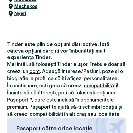
Machakos
Nyeri
Tinder este plin de opțiuni distractive. Iată
câteva opțiuni care îți vor îmbunătăți mult
experiența Tinder.
Mai întâi, să folosești Tinder e ușor. Trebuie doar să
creezi un
cont
. Adaugă Interese/Pasiuni, poze și o
biografie la profil ca să îți afișezi personalitatea.
În continuare, ești gata să creezi
compatibilităţi
!
Înainte să călătorești, poți să folosești
opțiunea
Pașaport™
, care este inclusă în
abonamentele
premium
. Pașaport te ajută să-ți schimbi locația și
să creezi compatibilităţi în alt oraș sau localitate.
Pașaport către orice locație