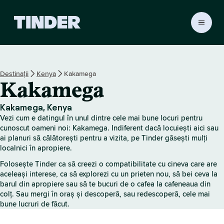
A
c
a
s
ă
Destinații
Kenya
Kakamega
T
Kakamega
i
n
d
Kakamega, Kenya
e
Vezi cum e datingul în unul dintre cele mai bune locuri pentru
r
cunoscut oameni noi: Kakamega. Indiferent dacă locuiești aici sau
ai planuri să călătorești pentru a vizita, pe Tinder găsești mulți
localnici în apropiere.
Folosește Tinder ca să creezi o compatibilitate cu cineva care are
aceleași interese, ca să explorezi cu un prieten nou, să bei ceva la
barul din apropiere sau să te bucuri de o cafea la cafeneaua din
colț. Sau mergi în oraș și descoperă, sau redescoperă, cele mai
bune lucruri de făcut.