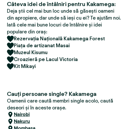
Câteva idei de întâlniri pentru Kakamega:
Deja știi cel mai bun loc unde să găsești oameni
din apropiere, dar unde să ieși cu ei? Te ajutăm noi.
Iată cele mai bune locuri de întâlnire și idei
populare din oraș:
Rezervația Națională Kakamega Forest
Piața de artizanat Masai
Muzeul Kisumu
Croazieră pe Lacul Victoria
Kit Mikayi
Cauți persoane single? Kakamega
Oamenii care caută membri single acolo, caută
deseori și în aceste orașe.
Nairobi
Nakuru
Mombasa