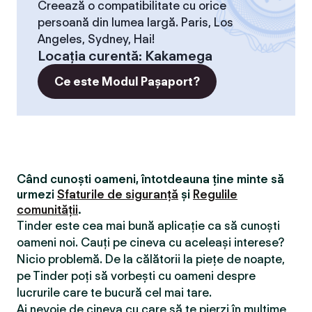
Creează o compatibilitate cu orice
persoană din lumea largă. Paris, Los
Angeles, Sydney, Hai!
Locaţia curentă
:
Kakamega
Ce este Modul Pașaport?
Când cunoști oameni, întotdeauna ține minte să
urmezi
Sfaturile de siguranță
și
Regulile
comunității
.
Tinder este cea mai bună aplicație ca să cunoști
oameni noi. Cauți pe cineva cu aceleași interese?
Nicio problemă. De la călătorii la piețe de noapte,
pe Tinder poți să vorbești cu oameni despre
lucrurile care te bucură cel mai tare.
Ai nevoie de cineva cu care să te pierzi în mulțime