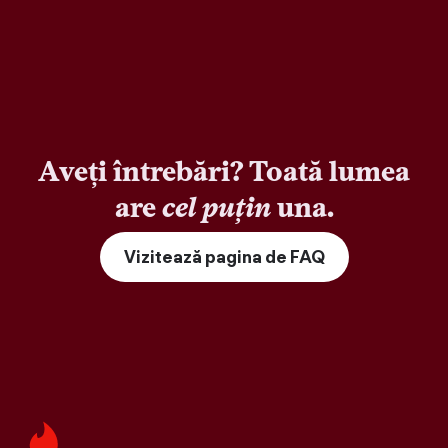
Aveți întrebări? Toată lumea
are
cel puțin
una.
Vizitează pagina de FAQ