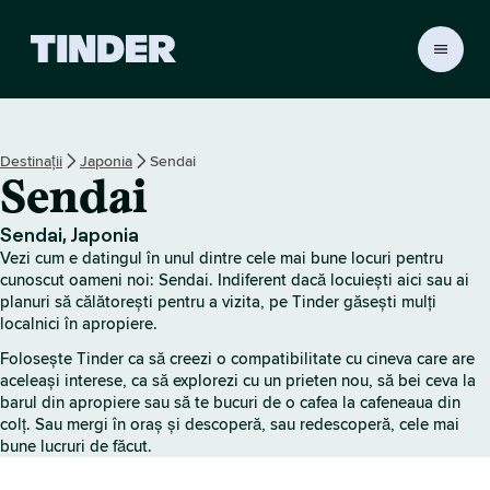
A
c
a
s
ă
Destinații
Japonia
Sendai
T
Sendai
i
n
d
Sendai, Japonia
e
Vezi cum e datingul în unul dintre cele mai bune locuri pentru
r
cunoscut oameni noi: Sendai. Indiferent dacă locuiești aici sau ai
planuri să călătorești pentru a vizita, pe Tinder găsești mulți
localnici în apropiere.
Folosește Tinder ca să creezi o compatibilitate cu cineva care are
aceleași interese, ca să explorezi cu un prieten nou, să bei ceva la
barul din apropiere sau să te bucuri de o cafea la cafeneaua din
colț. Sau mergi în oraș și descoperă, sau redescoperă, cele mai
bune lucruri de făcut.