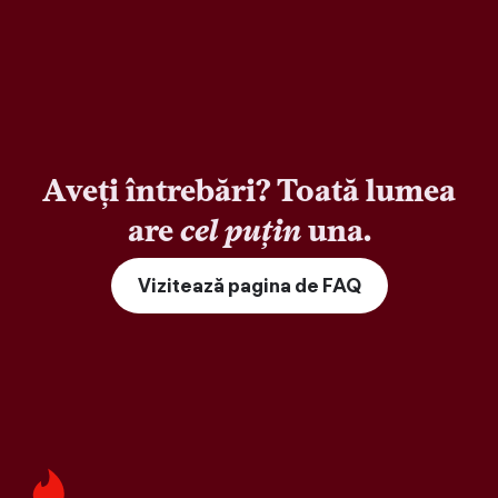
Aveți întrebări? Toată lumea
are
cel puțin
una.
Vizitează pagina de FAQ