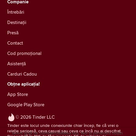
Companie
Întrebări
Destinații
Presă
Contact
Cod promoțional
Asistență
Carduri Cadou
Obțne aplicația!
App Store
Google Play Store
© 2026 Tinder LLC
Tinder este locul unde conexiunile chiar încep, fie că vrei o
relație serioasă, ceva casual sau ceva ce încă nu ai descifrat.
Avem grijă de confidențialitatea dvs. Noi și partenerii noștri