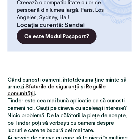
Creează o compatibilitate cu orice
persoană din lumea largă. Paris, Los
Angeles, Sydney, Hai!
Locaţia curentă
:
Sendai
Ce este Modul Pașaport?
Când cunoști oameni, întotdeauna ține minte să
urmezi
Sfaturile de siguranță
și
Regulile
comunității
.
Tinder este cea mai bună aplicație ca să cunoști
oameni noi. Cauți pe cineva cu aceleași interese?
Nicio problemă. De la călătorii la piețe de noapte,
pe Tinder poți să vorbești cu oameni despre
lucrurile care te bucură cel mai tare.
Ai nevoie de cineva cu care să te pierzi în mulțime