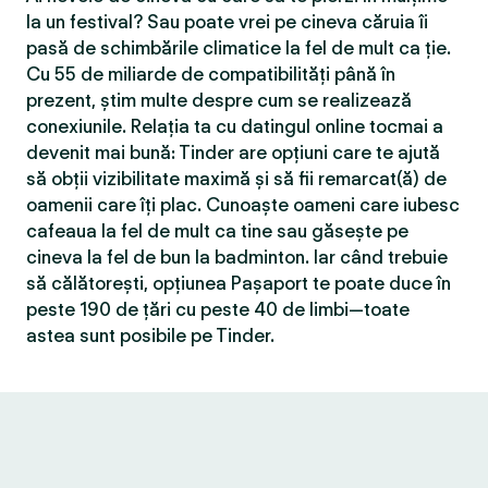
la un festival? Sau poate vrei pe cineva căruia îi
pasă de schimbările climatice la fel de mult ca ție.
Cu 55 de miliarde de compatibilităţi până în
prezent, știm multe despre cum se realizează
conexiunile. Relația ta cu datingul online tocmai a
devenit mai bună: Tinder are opțiuni care te ajută
să obții vizibilitate maximă și să fii remarcat(ă) de
oamenii care îți plac. Cunoaște oameni care iubesc
cafeaua la fel de mult ca tine sau găsește pe
cineva la fel de bun la badminton. Iar când trebuie
să călătorești, opțiunea Pașaport te poate duce în
peste 190 de țări cu peste 40 de limbi—toate
astea sunt posibile pe Tinder.