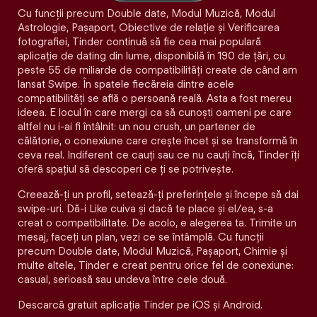
Cu funcții precum Double date, Modul Muzică, Modul
Astrologie, Pașaport, Obiective de relație și Verificarea
fotografiei, Tinder continuă să fie cea mai populară
aplicație de dating din lume, disponibilă în 190 de țări, cu
peste 55 de miliarde de compatibilități create de când am
lansat Swipe. În spatele fiecăreia dintre acele
compatibilităţi se află o persoană reală. Asta a fost mereu
ideea. E locul în care mergi ca să cunoști oameni pe care
altfel nu i-ai fi întâlnit: un nou crush, un partener de
călătorie, o conexiune care crește încet și se transformă în
ceva real. Indiferent ce cauți sau ce nu cauți încă, Tinder îți
oferă spațiul să descoperi ce ți se potrivește.
Creează-ți un profil, setează-ți preferințele și începe să dai
swipe-uri. Dă-i Like cuiva și dacă te place și el/ea, s-a
creat o compatibilitate. De acolo, e alegerea ta. Trimite un
mesaj, faceți un plan, vezi ce se întâmplă. Cu funcții
precum Double date, Modul Muzică, Pașaport, Chimie și
multe altele, Tinder e creat pentru orice fel de conexiune:
casual, serioasă sau undeva între cele două.
Descarcă gratuit aplicația Tinder pe iOS și Android.