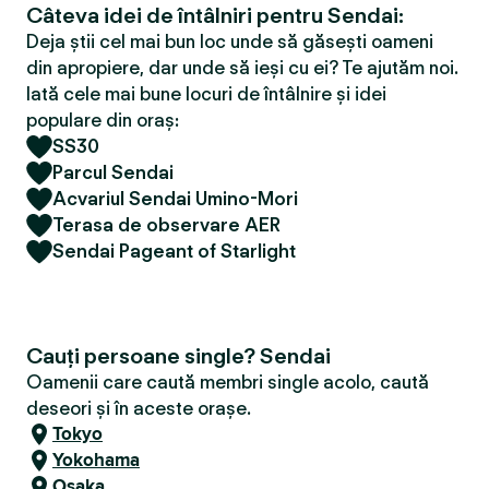
Câteva idei de întâlniri pentru Sendai:
Deja știi cel mai bun loc unde să găsești oameni
din apropiere, dar unde să ieși cu ei? Te ajutăm noi.
Iată cele mai bune locuri de întâlnire și idei
populare din oraș:
SS30
Parcul Sendai
Acvariul Sendai Umino-Mori
Terasa de observare AER
Sendai Pageant of Starlight
Cauți persoane single? Sendai
Oamenii care caută membri single acolo, caută
deseori și în aceste orașe.
Tokyo
Yokohama
Osaka