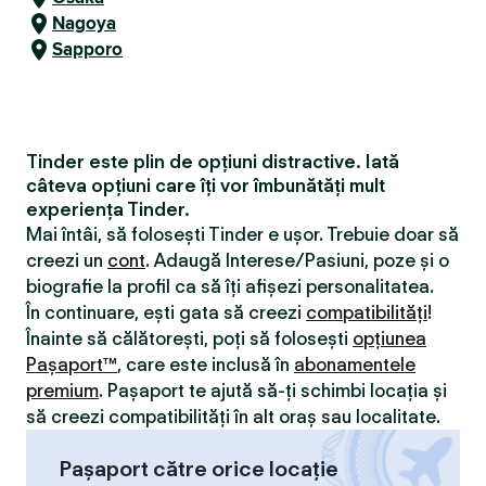
Nagoya
Sapporo
Tinder este plin de opțiuni distractive. Iată
câteva opțiuni care îți vor îmbunătăți mult
experiența Tinder.
Mai întâi, să folosești Tinder e ușor. Trebuie doar să
creezi un
cont
. Adaugă Interese/Pasiuni, poze și o
biografie la profil ca să îți afișezi personalitatea.
În continuare, ești gata să creezi
compatibilităţi
!
Înainte să călătorești, poți să folosești
opțiunea
Pașaport™
, care este inclusă în
abonamentele
premium
. Pașaport te ajută să-ți schimbi locația și
să creezi compatibilităţi în alt oraș sau localitate.
Pașaport către orice locație