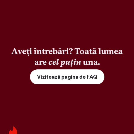
Aveți întrebări? Toată lumea
are
cel puțin
una.
Vizitează pagina de FAQ