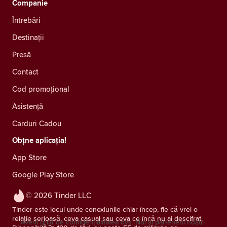
Companie
Întrebări
Destinații
Presă
Contact
Cod promoțional
Asistență
Carduri Cadou
Obțne aplicația!
App Store
Google Play Store
© 2026 Tinder LLC
Tinder este locul unde conexiunile chiar încep, fie că vrei o
relație serioasă, ceva casual sau ceva ce încă nu ai descifrat.
Avem grijă de confidențialitatea dvs. Noi și partenerii noștri