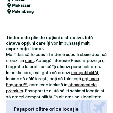
Makassar
Palembang
Tinder este plin de opțiuni distractive. Iată
câteva opțiuni care îți vor îmbunătăți mult
experiența Tinder.
Mai întâi, să folosești Tinder e ușor. Trebuie doar să
creezi un
cont
. Adaugă Interese/Pasiuni, poze și o
biografie la profil ca să îți afișezi personalitatea.
În continuare, ești gata să creezi
compatibilităţi
!
Înainte să călătorești, poți să folosești
opțiunea
Pașaport™
, care este inclusă în
abonamentele
premium
. Pașaport te ajută să-ți schimbi locația și
să creezi compatibilităţi în alt oraș sau localitate.
Pașaport către orice locație