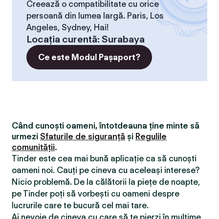
Creează o compatibilitate cu orice
persoană din lumea largă. Paris, Los
Angeles, Sydney, Hai!
Locaţia curentă
:
Surabaya
Ce este Modul Pașaport?
Când cunoști oameni, întotdeauna ține minte să
urmezi
Sfaturile de siguranță
și
Regulile
comunității
.
Tinder este cea mai bună aplicație ca să cunoști
oameni noi. Cauți pe cineva cu aceleași interese?
Nicio problemă. De la călătorii la piețe de noapte,
pe Tinder poți să vorbești cu oameni despre
lucrurile care te bucură cel mai tare.
Ai nevoie de cineva cu care să te pierzi în mulțime