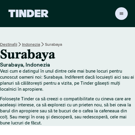
A
c
a
s
ă
Destinații
Indonezia
Surabaya
T
Surabaya
i
n
d
Surabaya, Indonezia
e
Vezi cum e datingul în unul dintre cele mai bune locuri pentru
r
cunoscut oameni noi: Surabaya. Indiferent dacă locuiești aici sau ai
planuri să călătorești pentru a vizita, pe Tinder găsești mulți
localnici în apropiere.
Folosește Tinder ca să creezi o compatibilitate cu cineva care are
aceleași interese, ca să explorezi cu un prieten nou, să bei ceva la
barul din apropiere sau să te bucuri de o cafea la cafeneaua din
colț. Sau mergi în oraș și descoperă, sau redescoperă, cele mai
bune lucruri de făcut.