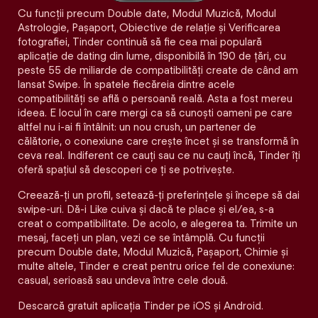
Cu funcții precum Double date, Modul Muzică, Modul
Astrologie, Pașaport, Obiective de relație și Verificarea
fotografiei, Tinder continuă să fie cea mai populară
aplicație de dating din lume, disponibilă în 190 de țări, cu
peste 55 de miliarde de compatibilități create de când am
lansat Swipe. În spatele fiecăreia dintre acele
compatibilităţi se află o persoană reală. Asta a fost mereu
ideea. E locul în care mergi ca să cunoști oameni pe care
altfel nu i-ai fi întâlnit: un nou crush, un partener de
călătorie, o conexiune care crește încet și se transformă în
ceva real. Indiferent ce cauți sau ce nu cauți încă, Tinder îți
oferă spațiul să descoperi ce ți se potrivește.
Creează-ți un profil, setează-ți preferințele și începe să dai
swipe-uri. Dă-i Like cuiva și dacă te place și el/ea, s-a
creat o compatibilitate. De acolo, e alegerea ta. Trimite un
mesaj, faceți un plan, vezi ce se întâmplă. Cu funcții
precum Double date, Modul Muzică, Pașaport, Chimie și
multe altele, Tinder e creat pentru orice fel de conexiune:
casual, serioasă sau undeva între cele două.
Descarcă gratuit aplicația Tinder pe iOS și Android.