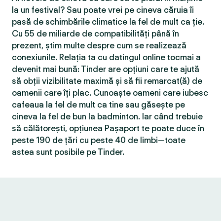
la un festival? Sau poate vrei pe cineva căruia îi
pasă de schimbările climatice la fel de mult ca ție.
Cu 55 de miliarde de compatibilităţi până în
prezent, știm multe despre cum se realizează
conexiunile. Relația ta cu datingul online tocmai a
devenit mai bună: Tinder are opțiuni care te ajută
să obții vizibilitate maximă și să fii remarcat(ă) de
oamenii care îți plac. Cunoaște oameni care iubesc
cafeaua la fel de mult ca tine sau găsește pe
cineva la fel de bun la badminton. Iar când trebuie
să călătorești, opțiunea Pașaport te poate duce în
peste 190 de țări cu peste 40 de limbi—toate
astea sunt posibile pe Tinder.