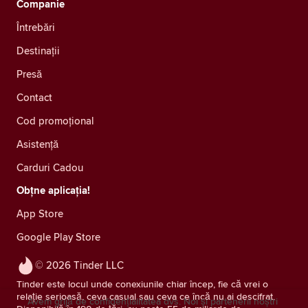
Companie
Întrebări
Destinații
Presă
Contact
Cod promoțional
Asistență
Carduri Cadou
Obțne aplicația!
App Store
Google Play Store
© 2026 Tinder LLC
Tinder este locul unde conexiunile chiar încep, fie că vrei o
relație serioasă, ceva casual sau ceva ce încă nu ai descifrat.
Avem grijă de confidențialitatea dvs. Noi și partenerii noștri