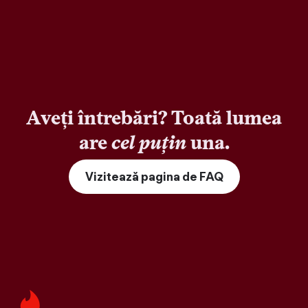
Aveți întrebări? Toată lumea
are
cel puțin
una.
Vizitează pagina de FAQ