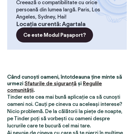
Creează o compatibilitate cu orice
persoană din lumea largă. Paris, Los
Angeles, Sydney, Hai!
Locaţia curentă
:
Agartala
Ce este Modul Pașaport?
Când cunoști oameni, întotdeauna ține minte să
urmezi
Sfaturile de siguranță
și
Regulile
comunității
.
Tinder este cea mai bună aplicație ca să cunoști
oameni noi. Cauți pe cineva cu aceleași interese?
Nicio problemă. De la călătorii la piețe de noapte,
pe Tinder poți să vorbești cu oameni despre
lucrurile care te bucură cel mai tare.
Ai nevoie de cineva cu care să te pierzi în mulțime