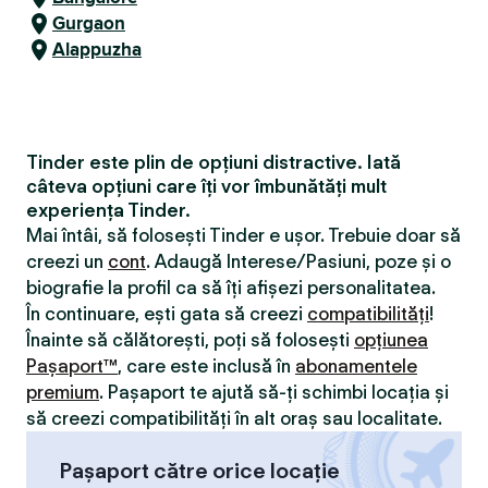
Gurgaon
Alappuzha
Tinder este plin de opțiuni distractive. Iată
câteva opțiuni care îți vor îmbunătăți mult
experiența Tinder.
Mai întâi, să folosești Tinder e ușor. Trebuie doar să
creezi un
cont
. Adaugă Interese/Pasiuni, poze și o
biografie la profil ca să îți afișezi personalitatea.
În continuare, ești gata să creezi
compatibilităţi
!
Înainte să călătorești, poți să folosești
opțiunea
Pașaport™
, care este inclusă în
abonamentele
premium
. Pașaport te ajută să-ți schimbi locația și
să creezi compatibilităţi în alt oraș sau localitate.
Pașaport către orice locație