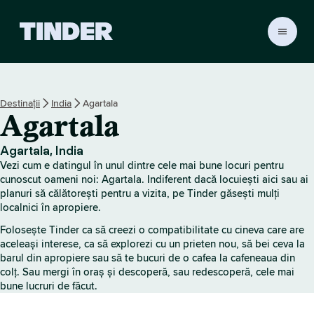
A
c
a
s
ă
Destinații
India
Agartala
T
Agartala
i
n
d
Agartala, India
e
Vezi cum e datingul în unul dintre cele mai bune locuri pentru
r
cunoscut oameni noi: Agartala. Indiferent dacă locuiești aici sau ai
planuri să călătorești pentru a vizita, pe Tinder găsești mulți
localnici în apropiere.
Folosește Tinder ca să creezi o compatibilitate cu cineva care are
aceleași interese, ca să explorezi cu un prieten nou, să bei ceva la
barul din apropiere sau să te bucuri de o cafea la cafeneaua din
colț. Sau mergi în oraș și descoperă, sau redescoperă, cele mai
bune lucruri de făcut.