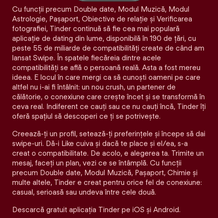
Cu funcții precum Double date, Modul Muzică, Modul
Astrologie, Pașaport, Obiective de relație și Verificarea
fotografiei, Tinder continuă să fie cea mai populară
aplicație de dating din lume, disponibilă în 190 de țări, cu
peste 55 de miliarde de compatibilități create de când am
lansat Swipe. În spatele fiecăreia dintre acele
compatibilităţi se află o persoană reală. Asta a fost mereu
ideea. E locul în care mergi ca să cunoști oameni pe care
altfel nu i-ai fi întâlnit: un nou crush, un partener de
călătorie, o conexiune care crește încet și se transformă în
ceva real. Indiferent ce cauți sau ce nu cauți încă, Tinder îți
oferă spațiul să descoperi ce ți se potrivește.
Creează-ți un profil, setează-ți preferințele și începe să dai
swipe-uri. Dă-i Like cuiva și dacă te place și el/ea, s-a
creat o compatibilitate. De acolo, e alegerea ta. Trimite un
mesaj, faceți un plan, vezi ce se întâmplă. Cu funcții
precum Double date, Modul Muzică, Pașaport, Chimie și
multe altele, Tinder e creat pentru orice fel de conexiune:
casual, serioasă sau undeva între cele două.
Descarcă gratuit aplicația Tinder pe iOS și Android.