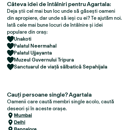
Câteva idei de întâlniri pentru Agartala:
Deja știi cel mai bun loc unde să găsești oameni
din apropiere, dar unde să ieși cu ei? Te ajutăm noi.
Iată cele mai bune locuri de întâlnire și idei
populare din oraș:
Unakoti
Palatul Neermahal
Palatul Ujjayanta
Muzeul Guvernului Tripura
Sanctuarul de viață sălbatică Sepahijala
Cauți persoane single? Agartala
Oamenii care caută membri single acolo, caută
deseori și în aceste orașe.
Mumbai
Delhi
Bangalore