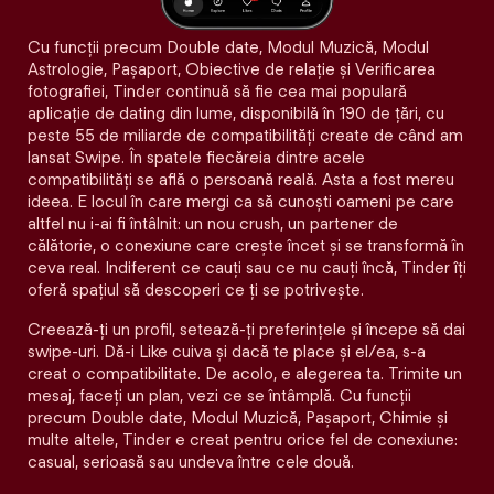
Cu funcții precum Double date, Modul Muzică, Modul
Astrologie, Pașaport, Obiective de relație și Verificarea
fotografiei, Tinder continuă să fie cea mai populară
aplicație de dating din lume, disponibilă în 190 de țări, cu
peste 55 de miliarde de compatibilități create de când am
lansat Swipe. În spatele fiecăreia dintre acele
compatibilităţi se află o persoană reală. Asta a fost mereu
ideea. E locul în care mergi ca să cunoști oameni pe care
altfel nu i-ai fi întâlnit: un nou crush, un partener de
călătorie, o conexiune care crește încet și se transformă în
ceva real. Indiferent ce cauți sau ce nu cauți încă, Tinder îți
oferă spațiul să descoperi ce ți se potrivește.
Creează-ți un profil, setează-ți preferințele și începe să dai
swipe-uri. Dă-i Like cuiva și dacă te place și el/ea, s-a
creat o compatibilitate. De acolo, e alegerea ta. Trimite un
mesaj, faceți un plan, vezi ce se întâmplă. Cu funcții
precum Double date, Modul Muzică, Pașaport, Chimie și
multe altele, Tinder e creat pentru orice fel de conexiune:
casual, serioasă sau undeva între cele două.