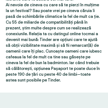
Ai nevoie de cineva cu care să te pierzi în mulțime
la un festival? Sau poate vrei pe cineva căruia îi
pasă de schimbările climatice la fel de mult ca ție.
Cu 55 de miliarde de compatibilităţi până în
prezent, știm multe despre cum se realizează
conexiunile. Relația ta cu datingul online tocmai a
devenit mai bună: Tinder are opțiuni care te ajută
să obții vizibilitate maximă și să fii remarcat(ă) de
oamenii care îți plac. Cunoaște oameni care iubesc
cafeaua la fel de mult ca tine sau găsește pe
cineva la fel de bun la badminton. Iar când trebuie
să călătorești, opțiunea Pașaport te poate duce în
peste 190 de țări cu peste 40 de limbi—toate
astea sunt posibile pe Tinder.