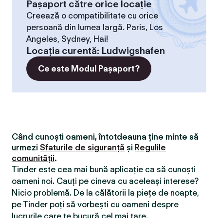
Pașaport către orice locație
Creează o compatibilitate cu orice
persoană din lumea largă. Paris, Los
Angeles, Sydney, Hai!
Locaţia curentă
:
Ludwigshafen
Ce este Modul Pașaport?
Când cunoști oameni, întotdeauna ține minte să
urmezi
Sfaturile de siguranță
și
Regulile
comunității
.
Tinder este cea mai bună aplicație ca să cunoști
oameni noi. Cauți pe cineva cu aceleași interese?
Nicio problemă. De la călătorii la piețe de noapte,
pe Tinder poți să vorbești cu oameni despre
lucrurile care te bucură cel mai tare.