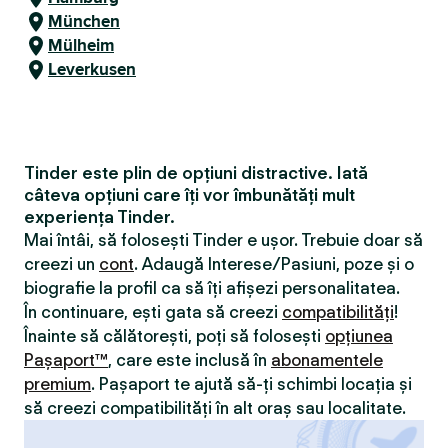
München
Mülheim
Leverkusen
Tinder este plin de opțiuni distractive. Iată
câteva opțiuni care îți vor îmbunătăți mult
experiența Tinder.
Mai întâi, să folosești Tinder e ușor. Trebuie doar să
creezi un
cont
. Adaugă Interese/Pasiuni, poze și o
biografie la profil ca să îți afișezi personalitatea.
În continuare, ești gata să creezi
compatibilităţi
!
Înainte să călătorești, poți să folosești
opțiunea
Pașaport™
, care este inclusă în
abonamentele
premium
. Pașaport te ajută să-ți schimbi locația și
să creezi compatibilităţi în alt oraș sau localitate.