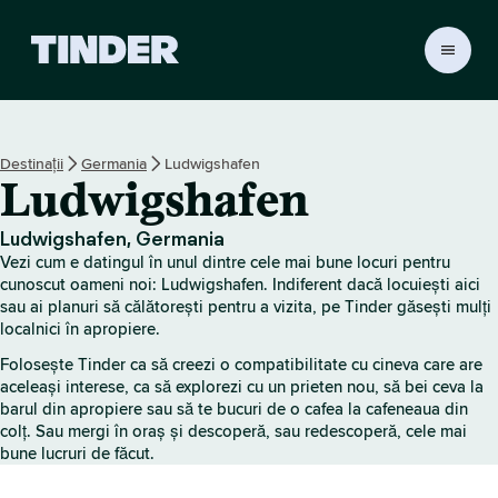
A
c
a
s
ă
Destinații
Germania
Ludwigshafen
T
Ludwigshafen
i
n
d
Ludwigshafen, Germania
e
Vezi cum e datingul în unul dintre cele mai bune locuri pentru
r
cunoscut oameni noi: Ludwigshafen. Indiferent dacă locuiești aici
sau ai planuri să călătorești pentru a vizita, pe Tinder găsești mulți
localnici în apropiere.
Folosește Tinder ca să creezi o compatibilitate cu cineva care are
aceleași interese, ca să explorezi cu un prieten nou, să bei ceva la
barul din apropiere sau să te bucuri de o cafea la cafeneaua din
colț. Sau mergi în oraș și descoperă, sau redescoperă, cele mai
bune lucruri de făcut.