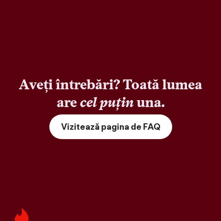
Aveți întrebări? Toată lumea
are
cel puțin
una.
Vizitează pagina de FAQ