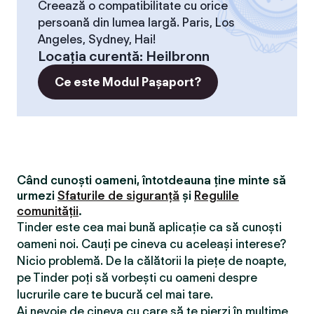
Creează o compatibilitate cu orice
persoană din lumea largă. Paris, Los
Angeles, Sydney, Hai!
Locaţia curentă
:
Heilbronn
Ce este Modul Pașaport?
Când cunoști oameni, întotdeauna ține minte să
urmezi
Sfaturile de siguranță
și
Regulile
comunității
.
Tinder este cea mai bună aplicație ca să cunoști
oameni noi. Cauți pe cineva cu aceleași interese?
Nicio problemă. De la călătorii la piețe de noapte,
pe Tinder poți să vorbești cu oameni despre
lucrurile care te bucură cel mai tare.
Ai nevoie de cineva cu care să te pierzi în mulțime