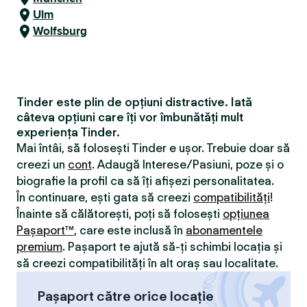
Ulm
Wolfsburg
Tinder este plin de opțiuni distractive. Iată
câteva opțiuni care îți vor îmbunătăți mult
experiența Tinder.
Mai întâi, să folosești Tinder e ușor. Trebuie doar să
creezi un
cont
. Adaugă Interese/Pasiuni, poze și o
biografie la profil ca să îți afișezi personalitatea.
În continuare, ești gata să creezi
compatibilităţi
!
Înainte să călătorești, poți să folosești
opțiunea
Pașaport™
, care este inclusă în
abonamentele
premium
. Pașaport te ajută să-ți schimbi locația și
să creezi compatibilităţi în alt oraș sau localitate.
Pașaport către orice locație