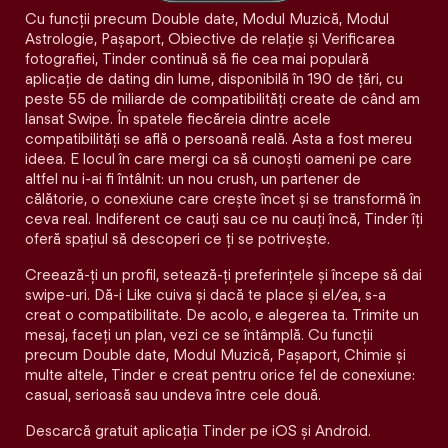
Cu funcții precum Double date, Modul Muzică, Modul
Astrologie, Pașaport, Obiective de relație și Verificarea
fotografiei, Tinder continuă să fie cea mai populară
aplicație de dating din lume, disponibilă în 190 de țări, cu
peste 55 de miliarde de compatibilități create de când am
lansat Swipe. În spatele fiecăreia dintre acele
compatibilităţi se află o persoană reală. Asta a fost mereu
ideea. E locul în care mergi ca să cunoști oameni pe care
altfel nu i-ai fi întâlnit: un nou crush, un partener de
călătorie, o conexiune care crește încet și se transformă în
ceva real. Indiferent ce cauți sau ce nu cauți încă, Tinder îți
oferă spațiul să descoperi ce ți se potrivește.
Creează-ți un profil, setează-ți preferințele și începe să dai
swipe-uri. Dă-i Like cuiva și dacă te place și el/ea, s-a
creat o compatibilitate. De acolo, e alegerea ta. Trimite un
mesaj, faceți un plan, vezi ce se întâmplă. Cu funcții
precum Double date, Modul Muzică, Pașaport, Chimie și
multe altele, Tinder e creat pentru orice fel de conexiune:
casual, serioasă sau undeva între cele două.
Descarcă gratuit aplicația Tinder pe iOS și Android.