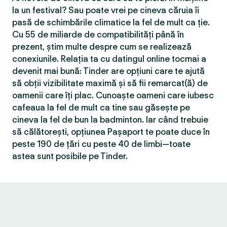
la un festival? Sau poate vrei pe cineva căruia îi
pasă de schimbările climatice la fel de mult ca ție.
Cu 55 de miliarde de compatibilităţi până în
prezent, știm multe despre cum se realizează
conexiunile. Relația ta cu datingul online tocmai a
devenit mai bună: Tinder are opțiuni care te ajută
să obții vizibilitate maximă și să fii remarcat(ă) de
oamenii care îți plac. Cunoaște oameni care iubesc
cafeaua la fel de mult ca tine sau găsește pe
cineva la fel de bun la badminton. Iar când trebuie
să călătorești, opțiunea Pașaport te poate duce în
peste 190 de țări cu peste 40 de limbi—toate
astea sunt posibile pe Tinder.