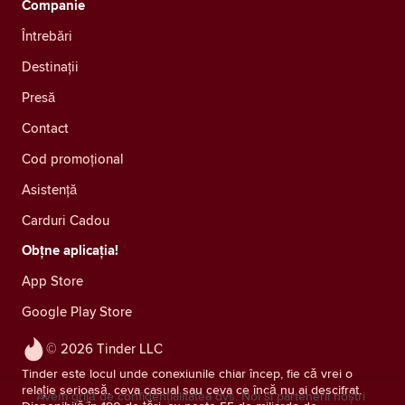
Companie
Întrebări
Destinații
Presă
Contact
Cod promoțional
Asistență
Carduri Cadou
Obțne aplicația!
App Store
Google Play Store
© 2026 Tinder LLC
Tinder este locul unde conexiunile chiar încep, fie că vrei o
relație serioasă, ceva casual sau ceva ce încă nu ai descifrat.
Avem grijă de confidențialitatea dvs. Noi și partenerii noștri