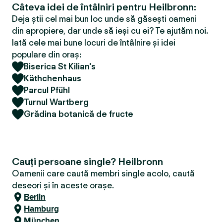
Câteva idei de întâlniri pentru Heilbronn:
Deja știi cel mai bun loc unde să găsești oameni
din apropiere, dar unde să ieși cu ei? Te ajutăm noi.
Iată cele mai bune locuri de întâlnire și idei
populare din oraș:
Biserica St Kilian's
Käthchenhaus
Parcul Pfühl
Turnul Wartberg
Grădina botanică de fructe
Cauți persoane single? Heilbronn
Oamenii care caută membri single acolo, caută
deseori și în aceste orașe.
Berlin
Hamburg
München