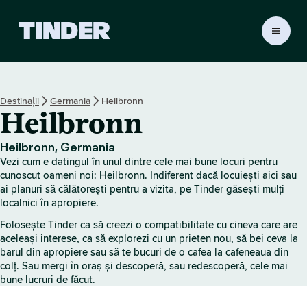
A
c
a
s
ă
Destinații
Germania
Heilbronn
T
Heilbronn
i
n
d
Heilbronn, Germania
e
Vezi cum e datingul în unul dintre cele mai bune locuri pentru
r
cunoscut oameni noi: Heilbronn. Indiferent dacă locuiești aici sau
ai planuri să călătorești pentru a vizita, pe Tinder găsești mulți
localnici în apropiere.
Folosește Tinder ca să creezi o compatibilitate cu cineva care are
aceleași interese, ca să explorezi cu un prieten nou, să bei ceva la
barul din apropiere sau să te bucuri de o cafea la cafeneaua din
colț. Sau mergi în oraș și descoperă, sau redescoperă, cele mai
bune lucruri de făcut.