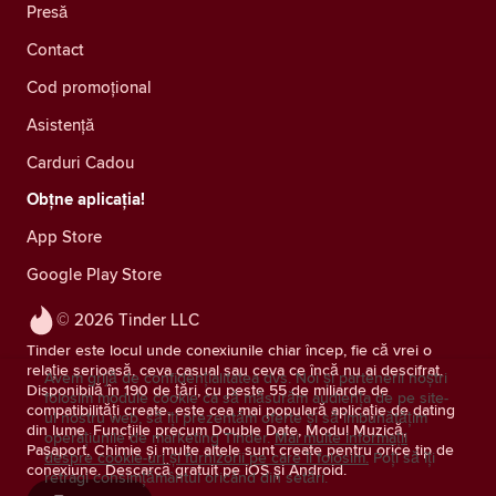
Presă
Contact
Cod promoțional
Asistență
Carduri Cadou
Obțne aplicația!
App Store
Google Play Store
© 2026 Tinder LLC
Tinder este locul unde conexiunile chiar încep, fie că vrei o
relație serioasă, ceva casual sau ceva ce încă nu ai descifrat.
Avem grijă de confidențialitatea dvs. Noi și partenerii noștri
Disponibilă în 190 de țări, cu peste 55 de miliarde de
folosim module cookie ca să măsurăm audiența de pe site-
compatibilități create, este cea mai populară aplicație de dating
ul nostru web, să îți prezentăm oferte și să îmbunătățim
din lume. Funcțiile precum Double Date, Modul Muzică,
operațiunile de marketing Tinder.
Mai multe informații
Pașaport, Chimie și multe altele sunt create pentru orice tip de
despre cookie-uri și furnizorii pe care îi folosim.
Poți să îți
conexiune. Descarcă gratuit pe iOS și Android.
retragi consimţământul oricând din setări.