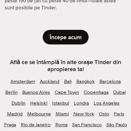
peste 190 de țări cu peste 40 de limbi—toate astea
sunt posibile pe Tinder.
Începe acum
Află ce se întâmplă în alte orașe Tinder din
apropierea ta!
Amsterdam
Auckland
Bali
Bangkok
Barcelona
Berlin
Buenos Aires
Cape Town
Copenhaga
Dubai
Dublin
Helsinki
Istanbul
Londra
Los Angeles
Madrid
Melbourne
Miami
New York
Oslo
Paris
Praga
Rio de Janeiro
Roma
San Francisco
São Paulo