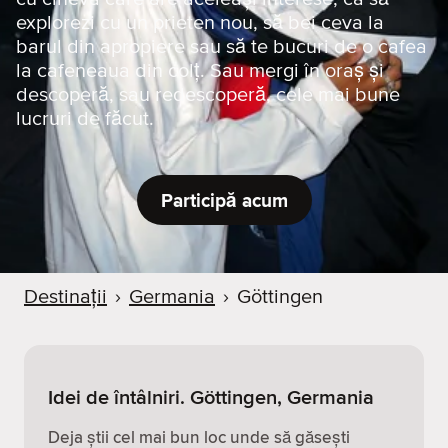
explorezi cu un prieten nou, să bei ceva la
barul din apropiere sau să te bucuri de o cafea
la cafeneaua din colț. Sau mergi în oraș și
descoperă, sau redescoperă, cele mai bune
lucruri de făcut.
Participă acum
Destinații
›
Germania
›
Göttingen
Idei de întâlniri. Göttingen, Germania
Deja știi cel mai bun loc unde să găsești