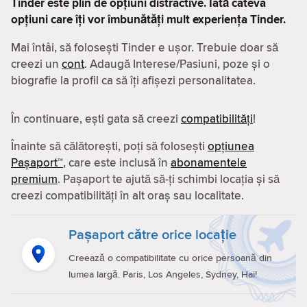
Tinder este plin de opțiuni distractive. Iată câteva
opțiuni care îți vor îmbunătăți mult experiența Tinder.
Mai întâi, să folosești Tinder e ușor. Trebuie doar să
creezi un
cont
. Adaugă Interese/Pasiuni, poze și o
biografie la profil ca să îți afișezi personalitatea.
În continuare, ești gata să creezi
compatibilităţi
!
Înainte să călătorești, poți să folosești
opțiunea
Pașaport™
, care este inclusă în
abonamentele
premium
. Pașaport te ajută să-ți schimbi locația și să
creezi compatibilităţi în alt oraș sau localitate.
Pașaport către orice locație
Creează o compatibilitate cu orice persoană din
lumea largă. Paris, Los Angeles, Sydney, Hai!