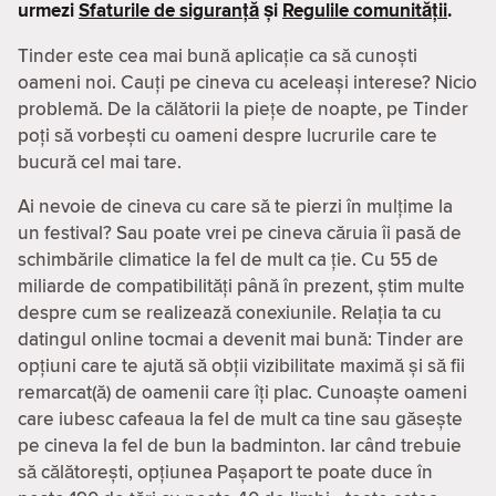
urmezi
Sfaturile de siguranță
și
Regulile comunității
.
Tinder este cea mai bună aplicație ca să cunoști
oameni noi. Cauți pe cineva cu aceleași interese? Nicio
problemă. De la călătorii la piețe de noapte, pe Tinder
poți să vorbești cu oameni despre lucrurile care te
bucură cel mai tare.
Ai nevoie de cineva cu care să te pierzi în mulțime la
un festival? Sau poate vrei pe cineva căruia îi pasă de
schimbările climatice la fel de mult ca ție. Cu 55 de
miliarde de compatibilităţi până în prezent, știm multe
despre cum se realizează conexiunile. Relația ta cu
datingul online tocmai a devenit mai bună: Tinder are
opțiuni care te ajută să obții vizibilitate maximă și să fii
remarcat(ă) de oamenii care îți plac. Cunoaște oameni
care iubesc cafeaua la fel de mult ca tine sau găsește
pe cineva la fel de bun la badminton. Iar când trebuie
să călătorești, opțiunea Pașaport te poate duce în