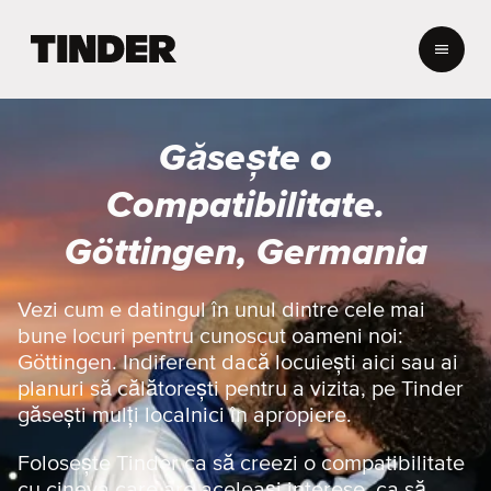
A
c
a
s
ă
Găsește o
T
i
Compatibilitate.
n
d
Göttingen, Germania
e
r
Vezi cum e datingul în unul dintre cele mai
bune locuri pentru cunoscut oameni noi:
Göttingen. Indiferent dacă locuiești aici sau ai
planuri să călătorești pentru a vizita, pe Tinder
găsești mulți localnici în apropiere.
Folosește Tinder ca să creezi o compatibilitate
cu cineva care are aceleași interese, ca să