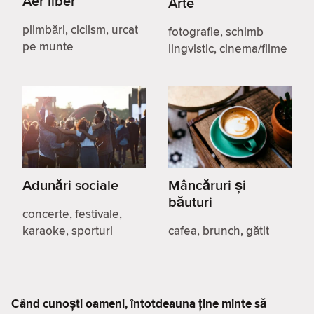
Aer liber
Arte
plimbări, ciclism, urcat
fotografie, schimb
pe munte
lingvistic, cinema/filme
Adunări sociale
Mâncăruri și
băuturi
concerte, festivale,
karaoke, sporturi
cafea, brunch, gătit
Când cunoști oameni, întotdeauna ține minte să