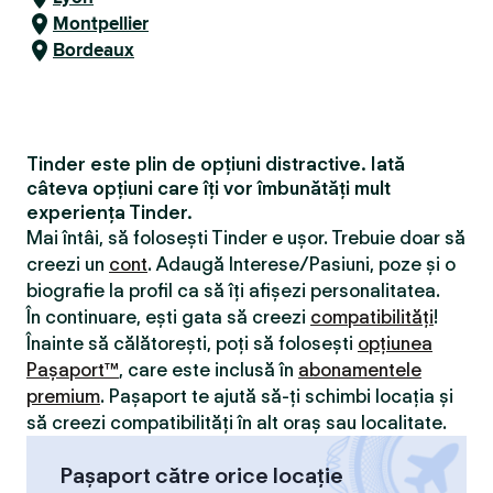
Montpellier
Bordeaux
Tinder este plin de opțiuni distractive. Iată
câteva opțiuni care îți vor îmbunătăți mult
experiența Tinder.
Mai întâi, să folosești Tinder e ușor. Trebuie doar să
creezi un
cont
. Adaugă Interese/Pasiuni, poze și o
biografie la profil ca să îți afișezi personalitatea.
În continuare, ești gata să creezi
compatibilităţi
!
Înainte să călătorești, poți să folosești
opțiunea
Pașaport™
, care este inclusă în
abonamentele
premium
. Pașaport te ajută să-ți schimbi locația și
să creezi compatibilităţi în alt oraș sau localitate.
Pașaport către orice locație