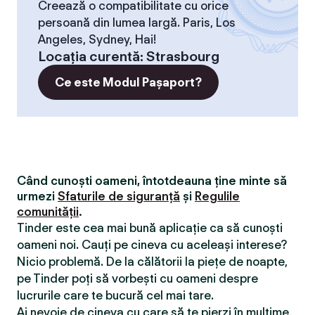
Creează o compatibilitate cu orice
persoană din lumea largă. Paris, Los
Angeles, Sydney, Hai!
Locaţia curentă
:
Strasbourg
Ce este Modul Pașaport?
Când cunoști oameni, întotdeauna ține minte să
urmezi
Sfaturile de siguranță
și
Regulile
comunității
.
Tinder este cea mai bună aplicație ca să cunoști
oameni noi. Cauți pe cineva cu aceleași interese?
Nicio problemă. De la călătorii la piețe de noapte,
pe Tinder poți să vorbești cu oameni despre
lucrurile care te bucură cel mai tare.
Ai nevoie de cineva cu care să te pierzi în mulțime