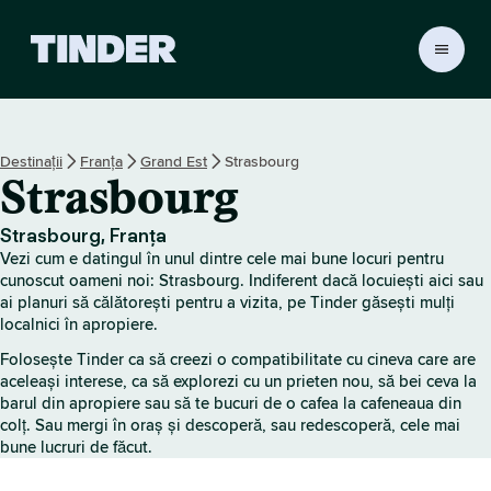
A
c
a
s
ă
Destinații
Franța
Grand Est
Strasbourg
T
Strasbourg
i
n
d
Strasbourg, Franța
e
Vezi cum e datingul în unul dintre cele mai bune locuri pentru
r
cunoscut oameni noi: Strasbourg. Indiferent dacă locuiești aici sau
ai planuri să călătorești pentru a vizita, pe Tinder găsești mulți
localnici în apropiere.
Folosește Tinder ca să creezi o compatibilitate cu cineva care are
aceleași interese, ca să explorezi cu un prieten nou, să bei ceva la
barul din apropiere sau să te bucuri de o cafea la cafeneaua din
colț. Sau mergi în oraș și descoperă, sau redescoperă, cele mai
bune lucruri de făcut.