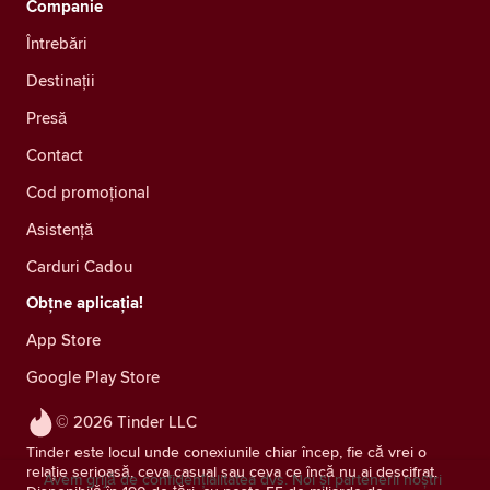
Companie
Întrebări
Destinații
Presă
Contact
Cod promoțional
Asistență
Carduri Cadou
Obțne aplicația!
App Store
Google Play Store
© 2026 Tinder LLC
Tinder este locul unde conexiunile chiar încep, fie că vrei o
relație serioasă, ceva casual sau ceva ce încă nu ai descifrat.
Avem grijă de confidențialitatea dvs. Noi și partenerii noștri