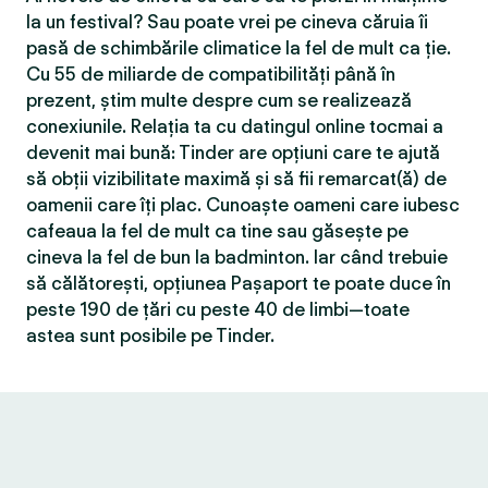
la un festival? Sau poate vrei pe cineva căruia îi
pasă de schimbările climatice la fel de mult ca ție.
Cu 55 de miliarde de compatibilităţi până în
prezent, știm multe despre cum se realizează
conexiunile. Relația ta cu datingul online tocmai a
devenit mai bună: Tinder are opțiuni care te ajută
să obții vizibilitate maximă și să fii remarcat(ă) de
oamenii care îți plac. Cunoaște oameni care iubesc
cafeaua la fel de mult ca tine sau găsește pe
cineva la fel de bun la badminton. Iar când trebuie
să călătorești, opțiunea Pașaport te poate duce în
peste 190 de țări cu peste 40 de limbi—toate
astea sunt posibile pe Tinder.