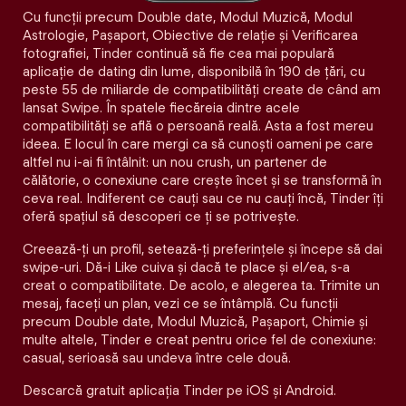
Cu funcții precum Double date, Modul Muzică, Modul
Astrologie, Pașaport, Obiective de relație și Verificarea
fotografiei, Tinder continuă să fie cea mai populară
aplicație de dating din lume, disponibilă în 190 de țări, cu
peste 55 de miliarde de compatibilități create de când am
lansat Swipe. În spatele fiecăreia dintre acele
compatibilităţi se află o persoană reală. Asta a fost mereu
ideea. E locul în care mergi ca să cunoști oameni pe care
altfel nu i-ai fi întâlnit: un nou crush, un partener de
călătorie, o conexiune care crește încet și se transformă în
ceva real. Indiferent ce cauți sau ce nu cauți încă, Tinder îți
oferă spațiul să descoperi ce ți se potrivește.
Creează-ți un profil, setează-ți preferințele și începe să dai
swipe-uri. Dă-i Like cuiva și dacă te place și el/ea, s-a
creat o compatibilitate. De acolo, e alegerea ta. Trimite un
mesaj, faceți un plan, vezi ce se întâmplă. Cu funcții
precum Double date, Modul Muzică, Pașaport, Chimie și
multe altele, Tinder e creat pentru orice fel de conexiune:
casual, serioasă sau undeva între cele două.
Descarcă gratuit aplicația Tinder pe iOS și Android.