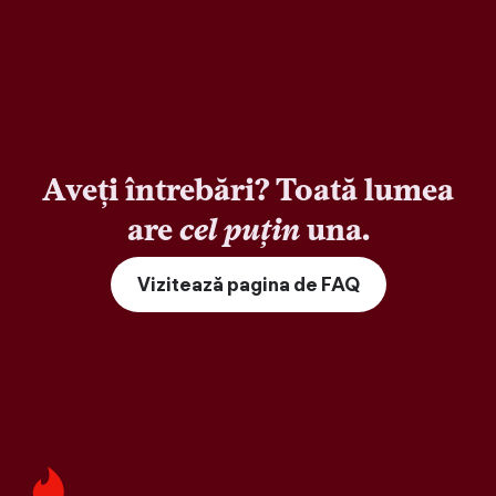
Aveți întrebări? Toată lumea
are
cel puțin
una.
Vizitează pagina de FAQ