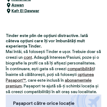
Aswan
Kafr El Dawwar
Tinder este plin de opțiuni distractive. Iată
câteva opțiuni care îți vor îmbunătăți mult
experiența Tinder.
Mai întâi, să folosești Tinder e ușor. Trebuie doar să
creezi un
cont
. Adaugă Interese/Pasiuni, poze și o
biografie la profil ca să îți afișezi personalitatea.
În continuare, ești gata să creezi
compatibilităţi
!
Înainte să călătorești, poți să folosești
opțiunea
Pașaport™
, care este inclusă în
abonamentele
premium
. Pașaport te ajută să-ți schimbi locația și
să creezi compatibilităţi în alt oraș sau localitate.
Pașaport către orice locație