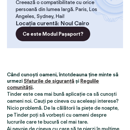
Creează o compatibilitate cu orice
persoană din lumea largă. Paris, Los
Angeles, Sydney, Hai!
Locaţia curentă
:
Noul Cairo
Ce este Modul Pașaport?
Când cunoști oameni, întotdeauna ține minte să
urmezi
Sfaturile de siguranță
și
Regulile
comunității
.
Tinder este cea mai bună aplicație ca să cunoști
oameni noi. Cauți pe cineva cu aceleași interese?
Nicio problemă. De la călătorii la piețe de noapte,
pe Tinder poți să vorbești cu oameni despre
lucrurile care te bucură cel mai tare.
Ai nevoie de cineva cu care să te pierzi în mulțime