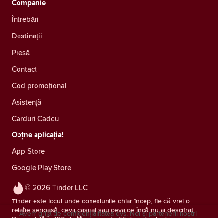
Companie
Întrebări
Destinații
Presă
Contact
Cod promoțional
Asistență
Carduri Cadou
Obțne aplicația!
App Store
Google Play Store
© 2026 Tinder LLC
Tinder este locul unde conexiunile chiar încep, fie că vrei o
relație serioasă, ceva casual sau ceva ce încă nu ai descifrat.
Avem grijă de confidențialitatea dvs. Noi și partenerii noștri