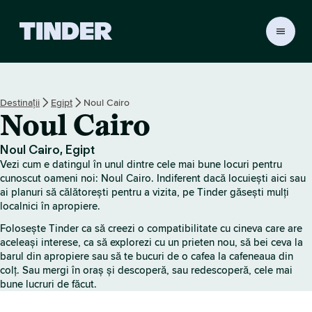
A
c
a
s
ă
Destinații
Egipt
Noul Cairo
T
Noul Cairo
i
n
d
Noul Cairo, Egipt
e
Vezi cum e datingul în unul dintre cele mai bune locuri pentru
r
cunoscut oameni noi: Noul Cairo. Indiferent dacă locuiești aici sau
ai planuri să călătorești pentru a vizita, pe Tinder găsești mulți
localnici în apropiere.
Folosește Tinder ca să creezi o compatibilitate cu cineva care are
aceleași interese, ca să explorezi cu un prieten nou, să bei ceva la
barul din apropiere sau să te bucuri de o cafea la cafeneaua din
colț. Sau mergi în oraș și descoperă, sau redescoperă, cele mai
bune lucruri de făcut.