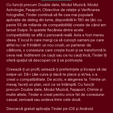
Cu funcții precum Double date, Modul Muzică, Modul
Astrologie, Pașaport, Obiective de relație și Verificarea
fotografiei, Tinder continuă să fie cea mai populară
aplicație de dating din lume, disponibilă în 190 de țări, cu
peste 55 de miliarde de compatibilități create de când am
lansat Swipe. În spatele fiecăreia dintre acele
compatibilităţi se află o persoană reală. Asta a fost mereu
ideea. E locul în care mergi ca să cunoști oameni pe care
altfel nu i-ai fi întâlnit: un nou crush, un partener de
călătorie, o conexiune care crește încet și se transformă în
ceva real. Indiferent ce cauți sau ce nu cauți încă, Tinder îți
oferă spațiul să descoperi ce ți se potrivește.
Creează-ți un profil, setează-ți preferințele și începe să dai
swipe-uri. Dă-i Like cuiva și dacă te place și el/ea, s-a
creat o compatibilitate. De acolo, e alegerea ta. Trimite un
mesaj, faceți un plan, vezi ce se întâmplă. Cu funcții
precum Double date, Modul Muzică, Pașaport, Chimie și
multe altele, Tinder e creat pentru orice fel de conexiune:
casual, serioasă sau undeva între cele două.
Descarcă gratuit aplicația Tinder pe iOS și Android.