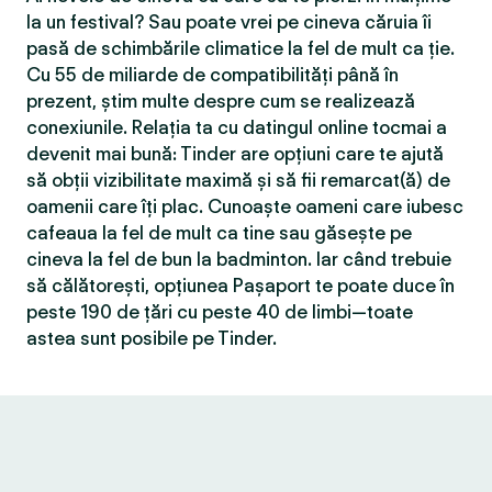
la un festival? Sau poate vrei pe cineva căruia îi
pasă de schimbările climatice la fel de mult ca ție.
Cu 55 de miliarde de compatibilităţi până în
prezent, știm multe despre cum se realizează
conexiunile. Relația ta cu datingul online tocmai a
devenit mai bună: Tinder are opțiuni care te ajută
să obții vizibilitate maximă și să fii remarcat(ă) de
oamenii care îți plac. Cunoaște oameni care iubesc
cafeaua la fel de mult ca tine sau găsește pe
cineva la fel de bun la badminton. Iar când trebuie
să călătorești, opțiunea Pașaport te poate duce în
peste 190 de țări cu peste 40 de limbi—toate
astea sunt posibile pe Tinder.