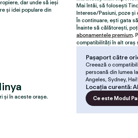
ropiere, dar unde să ieși
Mai întâi, să folosești Ti
re și idei populare din
Interese/Pasiuni, poze și o
În continuare, ești gata s
Înainte să călătorești, poț
abonamentele premium
. 
compatibilităţi în alt oraș 
Pașaport către ori
Creează o compatibili
persoană din lumea la
Angeles, Sydney, Hai!
Minya
Locaţia curentă
:
A
 și în aceste orașe.
Ce este Modul Pa