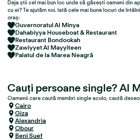
Deja știi cel mai bun loc unde să găsești oameni din ap
cu ei? Te ajutăm noi. Iată cele mai bune locuri de întâlni
oraș:
Guvernoratul Al Minya
Dahabiyya Houseboat & Restaurant
Restaurant Bondookah
Zawiyyet Al Mayyiteen
Palatul de la Marea Neagră
Cauți persoane single? Al 
Oamenii care caută membri single acolo, caută deseori
Cairo
Giza
Alexandria
Obour
Beni Suef