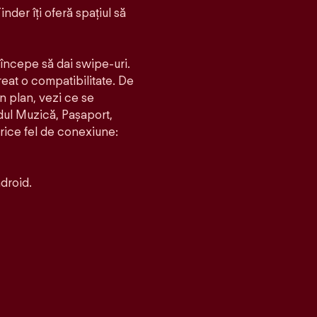
inder îți oferă spațiul să
i începe să dai swipe-uri.
creat o compatibilitate. De
un plan, vezi ce se
dul Muzică, Pașaport,
orice fel de conexiune:
droid.