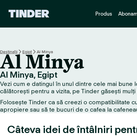
A
Produs
Abonam
c
a
s
ă
T
i
Destinații
Egipt
Al Minya
Al Minya
n
d
e
Al Minya, Egipt
r
Vezi cum e datingul în unul dintre cele mai bune l
călătorești pentru a vizita, pe Tinder găsești mulți
Folosește Tinder ca să creezi o compatibilitate cu
apropiere sau să te bucuri de o cafea la cafeneau
Câteva idei de întâlniri pen