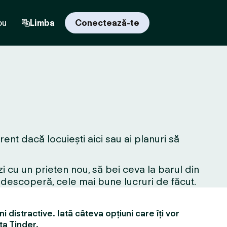
ou
Limba
Conectează-te
ent dacă locuiești aici sau ai planuri să
i cu un prieten nou, să bei ceva la barul din
edescoperă, cele mai bune lucruri de făcut.
i distractive. Iată câteva opțiuni care îți vor
ța Tinder.