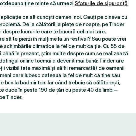
totdeauna ține minte să urmezi
Sfaturile de siguranță
aplicație ca să cunoști oameni noi. Cauți pe cineva cu
roblemă. De la călătorii la piețe de noapte, pe Tinder
 despre lucrurile care te bucură cel mai tare.
e să te pierzi în mulțime la un festival? Sau poate vrei
e schimbările climatice la fel de mult ca ție. Cu 55 de
ţi până în prezent, știm multe despre cum se realizează
 datingul online tocmai a devenit mai bună: Tinder are
ții vizibilitate maximă și să fii remarcat(ă) de oamenii
ameni care iubesc cafeaua la fel de mult ca tine sau
e bun la badminton. Iar când trebuie să călătorești,
e duce în peste 190 de țări cu peste 40 de limbi—
pe Tinder.