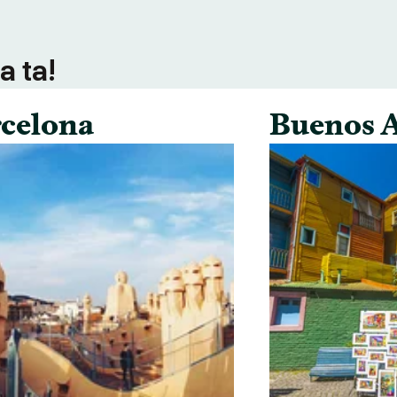
a ta!
celona
Buenos A