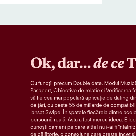
Ok, dar…
de ce
T
Cu funcții precum Double date, Modul Muzică
Pașaport, Obiective de relație și Verificarea f
să fie cea mai populară aplicație de dating di
de țări, cu peste 55 de miliarde de compatibil
lansat Swipe. În spatele fiecăreia dintre acele 
persoană reală. Asta a fost mereu ideea. E loc
cunoști oameni pe care altfel nu i-ai fi întâlni
de călătorie, o conexiune care crește încet și