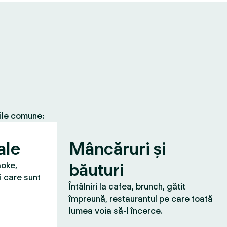
țile comune:
ale
Mâncăruri și
băuturi
aoke,
i care sunt
Întâlniri la cafea, brunch, gătit
împreună, restaurantul pe care toată
lumea voia să-l încerce.