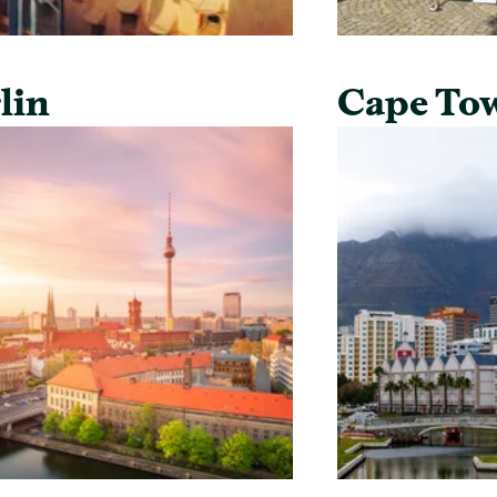
lin
Cape To