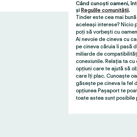
Când cunoști oameni, în
și
Regulile comunității
.
Tinder este cea mai bună 
aceleași interese? Nicio p
poți să vorbești cu oameni
Ai nevoie de cineva cu car
pe cineva căruia îi pasă d
miliarde de compatibilită
conexiunile. Relația ta cu
opțiuni care te ajută să ob
care îți plac. Cunoaște o
găsește pe cineva la fel d
opțiunea Pașaport te poat
toate astea sunt posibile 