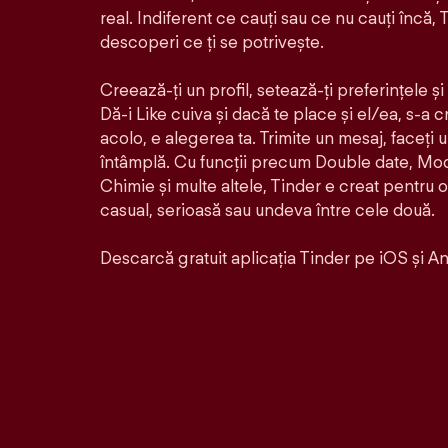
real. Indiferent ce cauți sau ce nu cauți încă, T
descoperi ce ți se potrivește.
Creează-ți un profil, setează-ți preferințele ș
Dă-i Like cuiva și dacă te place și el/ea, s-a 
acolo, e alegerea ta. Trimite un mesaj, faceți 
întâmplă. Cu funcții precum Double date, Mo
Chimie și multe altele, Tinder e creat pentru 
casual, serioasă sau undeva între cele două.
Descarcă gratuit aplicația Tinder pe iOS și An