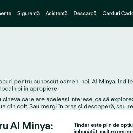
ente
Siguranță
Asistență
Descarcă
Carduri Cad
ocuri pentru cunoscut oameni noi: Al Minya. Indifer
 localnici în apropiere.
 cineva care are aceleași interese, ca să explorez
a din colț. Sau mergi în oraș și descoperă, sau r
tru Al Minya:
Tinder este plin de opțiun
îmbunătăți mult experien