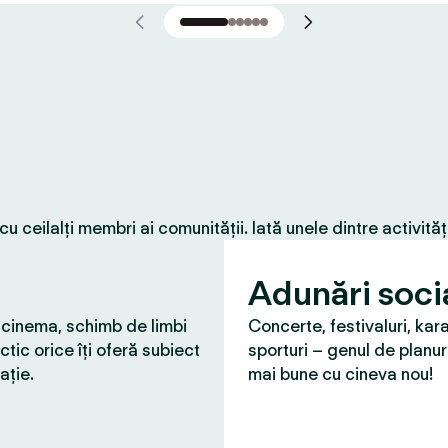
 ceilalți membri ai comunității. Iată unele dintre activită
Adunări soci
 cinema, schimb de limbi
Concerte, festivaluri, kar
ctic orice îți oferă subiect
sporturi – genul de planur
ație.
mai bune cu cineva nou!