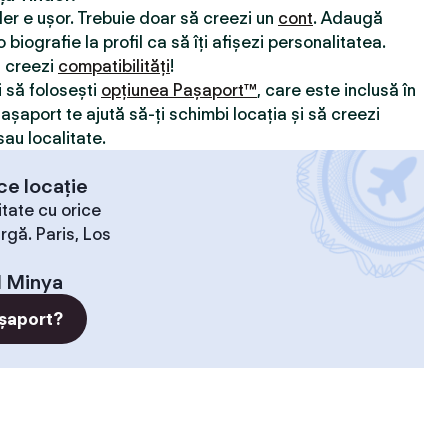
nder e ușor. Trebuie doar să creezi un
cont
. Adaugă
 biografie la profil ca să îți afișezi personalitatea.
ă creezi
compatibilităţi
!
i să folosești
opțiunea Pașaport™
, care este inclusă în
Pașaport te ajută să-ți schimbi locația și să creezi
sau localitate.
ce locație
tate cu orice
rgă. Paris, Los
l Minya
șaport?