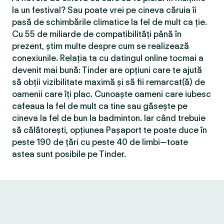
la un festival? Sau poate vrei pe cineva căruia îi
pasă de schimbările climatice la fel de mult ca ție.
Cu 55 de miliarde de compatibilităţi până în
prezent, știm multe despre cum se realizează
conexiunile. Relația ta cu datingul online tocmai a
devenit mai bună: Tinder are opțiuni care te ajută
să obții vizibilitate maximă și să fii remarcat(ă) de
oamenii care îți plac. Cunoaște oameni care iubesc
cafeaua la fel de mult ca tine sau găsește pe
cineva la fel de bun la badminton. Iar când trebuie
să călătorești, opțiunea Pașaport te poate duce în
peste 190 de țări cu peste 40 de limbi—toate
astea sunt posibile pe Tinder.