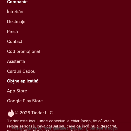
Companie
Întrebări
Destinații
Presă
Contact
Cod promoțional
Asistență
Carduri Cadou
Obțne aplicația!
App Store
Google Play Store
© 2026 Tinder LLC
Tinder este locul unde conexiunile chiar încep, fie că vrei o
relație serioasă, ceva casual sau ceva ce încă nu ai descifrat.
Avem grijă de confidențialitatea dvs. Noi și partenerii noștri