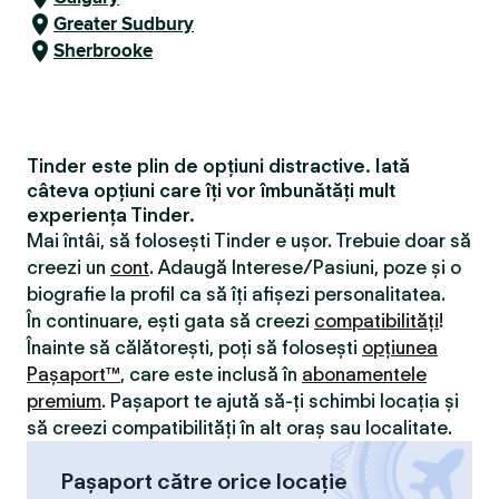
Greater Sudbury
Sherbrooke
Tinder este plin de opțiuni distractive. Iată
câteva opțiuni care îți vor îmbunătăți mult
experiența Tinder.
Mai întâi, să folosești Tinder e ușor. Trebuie doar să
creezi un
cont
. Adaugă Interese/Pasiuni, poze și o
biografie la profil ca să îți afișezi personalitatea.
În continuare, ești gata să creezi
compatibilităţi
!
Înainte să călătorești, poți să folosești
opțiunea
Pașaport™
, care este inclusă în
abonamentele
premium
. Pașaport te ajută să-ți schimbi locația și
să creezi compatibilităţi în alt oraș sau localitate.
Pașaport către orice locație