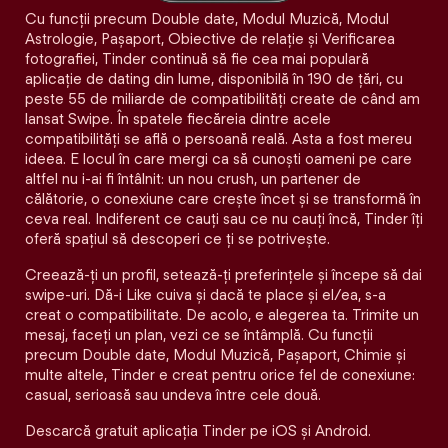
Cu funcții precum Double date, Modul Muzică, Modul
Astrologie, Pașaport, Obiective de relație și Verificarea
fotografiei, Tinder continuă să fie cea mai populară
aplicație de dating din lume, disponibilă în 190 de țări, cu
peste 55 de miliarde de compatibilități create de când am
lansat Swipe. În spatele fiecăreia dintre acele
compatibilităţi se află o persoană reală. Asta a fost mereu
ideea. E locul în care mergi ca să cunoști oameni pe care
altfel nu i-ai fi întâlnit: un nou crush, un partener de
călătorie, o conexiune care crește încet și se transformă în
ceva real. Indiferent ce cauți sau ce nu cauți încă, Tinder îți
oferă spațiul să descoperi ce ți se potrivește.
Creează-ți un profil, setează-ți preferințele și începe să dai
swipe-uri. Dă-i Like cuiva și dacă te place și el/ea, s-a
creat o compatibilitate. De acolo, e alegerea ta. Trimite un
mesaj, faceți un plan, vezi ce se întâmplă. Cu funcții
precum Double date, Modul Muzică, Pașaport, Chimie și
multe altele, Tinder e creat pentru orice fel de conexiune:
casual, serioasă sau undeva între cele două.
Descarcă gratuit aplicația Tinder pe iOS și Android.