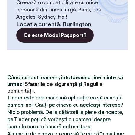
Creează o compatibilitate cu orice
persoană din lumea largă. Paris, Los
Angeles, Sydney, Hai!
Locaţia curentă
:
Burlington
Ce este Modul Pașaport?
Când cunoști oameni, întotdeauna ține minte să
urmezi
Sfaturile de siguranță
și
Regulile
comunității
.
Tinder este cea mai bună aplicație ca să cunoști
oameni noi. Cauți pe cineva cu aceleași interese?
Nicio problemă. De la călătorii la piețe de noapte,
pe Tinder poți să vorbești cu oameni despre
lucrurile care te bucură cel mai tare.
Ai nevoie de cineva cu care să te pierzi în mulțime