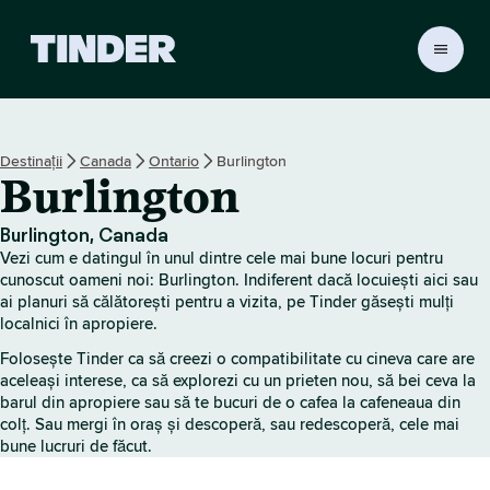
A
c
a
s
ă
Destinații
Canada
Ontario
Burlington
T
Burlington
i
n
d
Burlington, Canada
e
Vezi cum e datingul în unul dintre cele mai bune locuri pentru
r
cunoscut oameni noi: Burlington. Indiferent dacă locuiești aici sau
ai planuri să călătorești pentru a vizita, pe Tinder găsești mulți
localnici în apropiere.
Folosește Tinder ca să creezi o compatibilitate cu cineva care are
aceleași interese, ca să explorezi cu un prieten nou, să bei ceva la
barul din apropiere sau să te bucuri de o cafea la cafeneaua din
colț. Sau mergi în oraș și descoperă, sau redescoperă, cele mai
bune lucruri de făcut.