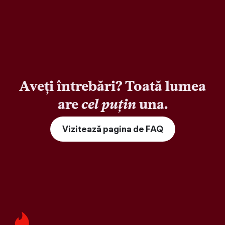
Aveți întrebări? Toată lumea
are
cel puțin
una.
Vizitează pagina de FAQ