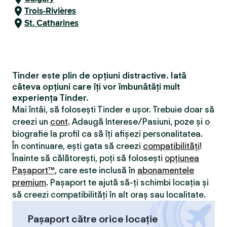
Trois-Rivières
St. Catharines
Tinder este plin de opțiuni distractive. Iată
câteva opțiuni care îți vor îmbunătăți mult
experiența Tinder.
Mai întâi, să folosești Tinder e ușor. Trebuie doar să
creezi un
cont
. Adaugă Interese/Pasiuni, poze și o
biografie la profil ca să îți afișezi personalitatea.
În continuare, ești gata să creezi
compatibilităţi
!
Înainte să călătorești, poți să folosești
opțiunea
Pașaport™
, care este inclusă în
abonamentele
premium
. Pașaport te ajută să-ți schimbi locația și
să creezi compatibilităţi în alt oraș sau localitate.
Pașaport către orice locație