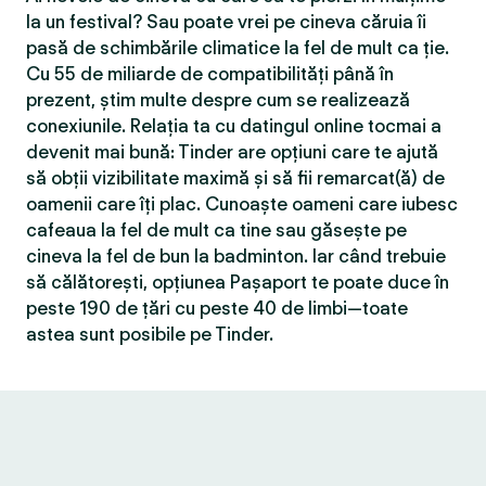
la un festival? Sau poate vrei pe cineva căruia îi
pasă de schimbările climatice la fel de mult ca ție.
Cu 55 de miliarde de compatibilităţi până în
prezent, știm multe despre cum se realizează
conexiunile. Relația ta cu datingul online tocmai a
devenit mai bună: Tinder are opțiuni care te ajută
să obții vizibilitate maximă și să fii remarcat(ă) de
oamenii care îți plac. Cunoaște oameni care iubesc
cafeaua la fel de mult ca tine sau găsește pe
cineva la fel de bun la badminton. Iar când trebuie
să călătorești, opțiunea Pașaport te poate duce în
peste 190 de țări cu peste 40 de limbi—toate
astea sunt posibile pe Tinder.