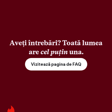
Aveți întrebări? Toată lumea
are
cel puțin
una.
Vizitează pagina de FAQ