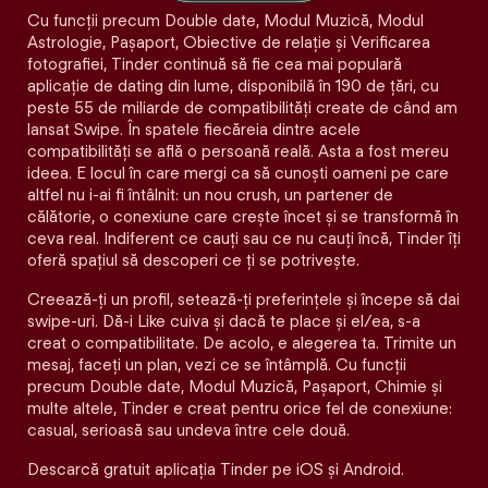
Cu funcții precum Double date, Modul Muzică, Modul
Astrologie, Pașaport, Obiective de relație și Verificarea
fotografiei, Tinder continuă să fie cea mai populară
aplicație de dating din lume, disponibilă în 190 de țări, cu
peste 55 de miliarde de compatibilități create de când am
lansat Swipe. În spatele fiecăreia dintre acele
compatibilităţi se află o persoană reală. Asta a fost mereu
ideea. E locul în care mergi ca să cunoști oameni pe care
altfel nu i-ai fi întâlnit: un nou crush, un partener de
călătorie, o conexiune care crește încet și se transformă în
ceva real. Indiferent ce cauți sau ce nu cauți încă, Tinder îți
oferă spațiul să descoperi ce ți se potrivește.
Creează-ți un profil, setează-ți preferințele și începe să dai
swipe-uri. Dă-i Like cuiva și dacă te place și el/ea, s-a
creat o compatibilitate. De acolo, e alegerea ta. Trimite un
mesaj, faceți un plan, vezi ce se întâmplă. Cu funcții
precum Double date, Modul Muzică, Pașaport, Chimie și
multe altele, Tinder e creat pentru orice fel de conexiune:
casual, serioasă sau undeva între cele două.
Descarcă gratuit aplicația Tinder pe iOS și Android.