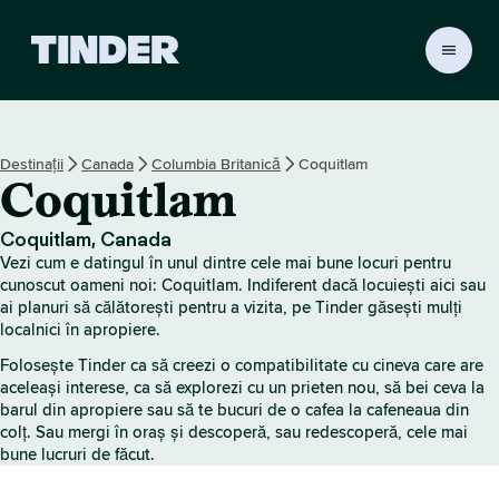
A
c
a
s
ă
Destinații
Canada
Columbia Britanică
Coquitlam
T
Coquitlam
i
n
d
Coquitlam, Canada
e
Vezi cum e datingul în unul dintre cele mai bune locuri pentru
r
cunoscut oameni noi: Coquitlam. Indiferent dacă locuiești aici sau
ai planuri să călătorești pentru a vizita, pe Tinder găsești mulți
localnici în apropiere.
Folosește Tinder ca să creezi o compatibilitate cu cineva care are
aceleași interese, ca să explorezi cu un prieten nou, să bei ceva la
barul din apropiere sau să te bucuri de o cafea la cafeneaua din
colț. Sau mergi în oraș și descoperă, sau redescoperă, cele mai
bune lucruri de făcut.