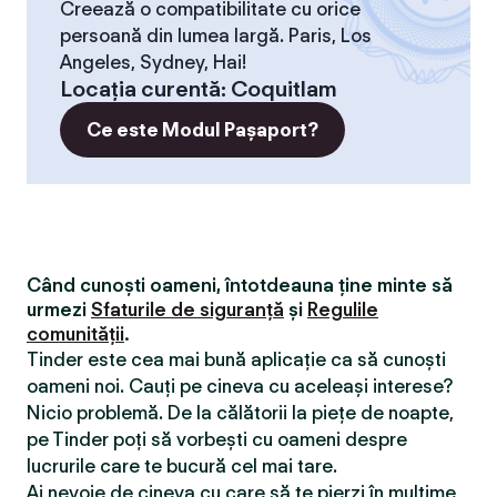
Creează o compatibilitate cu orice
persoană din lumea largă. Paris, Los
Angeles, Sydney, Hai!
Locaţia curentă
:
Coquitlam
Ce este Modul Pașaport?
Când cunoști oameni, întotdeauna ține minte să
urmezi
Sfaturile de siguranță
și
Regulile
comunității
.
Tinder este cea mai bună aplicație ca să cunoști
oameni noi. Cauți pe cineva cu aceleași interese?
Nicio problemă. De la călătorii la piețe de noapte,
pe Tinder poți să vorbești cu oameni despre
lucrurile care te bucură cel mai tare.
Ai nevoie de cineva cu care să te pierzi în mulțime