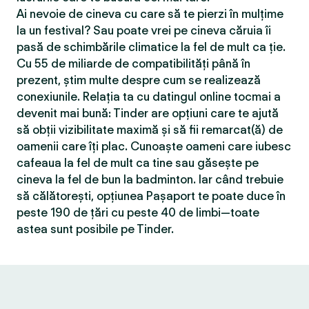
Ai nevoie de cineva cu care să te pierzi în mulțime
la un festival? Sau poate vrei pe cineva căruia îi
pasă de schimbările climatice la fel de mult ca ție.
Cu 55 de miliarde de compatibilităţi până în
prezent, știm multe despre cum se realizează
conexiunile. Relația ta cu datingul online tocmai a
devenit mai bună: Tinder are opțiuni care te ajută
să obții vizibilitate maximă și să fii remarcat(ă) de
oamenii care îți plac. Cunoaște oameni care iubesc
cafeaua la fel de mult ca tine sau găsește pe
cineva la fel de bun la badminton. Iar când trebuie
să călătorești, opțiunea Pașaport te poate duce în
peste 190 de țări cu peste 40 de limbi—toate
astea sunt posibile pe Tinder.