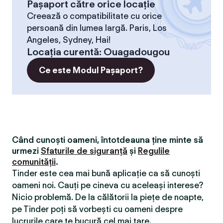
Pașaport către orice locație
Creează o compatibilitate cu orice
persoană din lumea largă. Paris, Los
Angeles, Sydney, Hai!
Locaţia curentă
:
Ouagadougou
Ce este Modul Pașaport?
Când cunoști oameni, întotdeauna ține minte să
urmezi
Sfaturile de siguranță
și
Regulile
comunității
.
Tinder este cea mai bună aplicație ca să cunoști
oameni noi. Cauți pe cineva cu aceleași interese?
Nicio problemă. De la călătorii la piețe de noapte,
pe Tinder poți să vorbești cu oameni despre
lucrurile care te bucură cel mai tare.