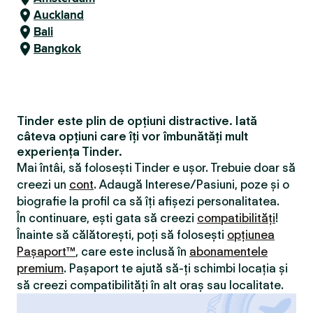
Auckland
Bali
Bangkok
Tinder este plin de opțiuni distractive. Iată
câteva opțiuni care îți vor îmbunătăți mult
experiența Tinder.
Mai întâi, să folosești Tinder e ușor. Trebuie doar să
creezi un
cont
. Adaugă Interese/Pasiuni, poze și o
biografie la profil ca să îți afișezi personalitatea.
În continuare, ești gata să creezi
compatibilităţi
!
Înainte să călătorești, poți să folosești
opțiunea
Pașaport™
, care este inclusă în
abonamentele
premium
. Pașaport te ajută să-ți schimbi locația și
să creezi compatibilităţi în alt oraș sau localitate.