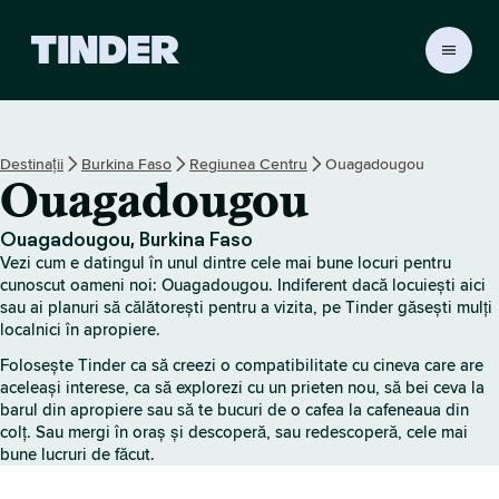
A
c
a
s
ă
Destinații
Burkina Faso
Regiunea Centru
Ouagadougou
T
Ouagadougou
i
n
d
Ouagadougou, Burkina Faso
e
Vezi cum e datingul în unul dintre cele mai bune locuri pentru
r
cunoscut oameni noi: Ouagadougou. Indiferent dacă locuiești aici
sau ai planuri să călătorești pentru a vizita, pe Tinder găsești mulți
localnici în apropiere.
Folosește Tinder ca să creezi o compatibilitate cu cineva care are
aceleași interese, ca să explorezi cu un prieten nou, să bei ceva la
barul din apropiere sau să te bucuri de o cafea la cafeneaua din
colț. Sau mergi în oraș și descoperă, sau redescoperă, cele mai
bune lucruri de făcut.