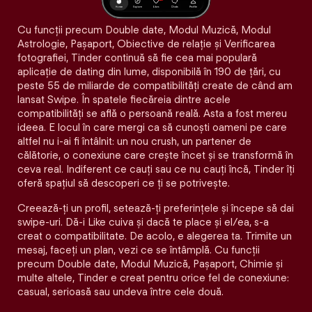
Cu funcții precum Double date, Modul Muzică, Modul
Astrologie, Pașaport, Obiective de relație și Verificarea
fotografiei, Tinder continuă să fie cea mai populară
aplicație de dating din lume, disponibilă în 190 de țări, cu
peste 55 de miliarde de compatibilități create de când am
lansat Swipe. În spatele fiecăreia dintre acele
compatibilităţi se află o persoană reală. Asta a fost mereu
ideea. E locul în care mergi ca să cunoști oameni pe care
altfel nu i-ai fi întâlnit: un nou crush, un partener de
călătorie, o conexiune care crește încet și se transformă în
ceva real. Indiferent ce cauți sau ce nu cauți încă, Tinder îți
oferă spațiul să descoperi ce ți se potrivește.
Creează-ți un profil, setează-ți preferințele și începe să dai
swipe-uri. Dă-i Like cuiva și dacă te place și el/ea, s-a
creat o compatibilitate. De acolo, e alegerea ta. Trimite un
mesaj, faceți un plan, vezi ce se întâmplă. Cu funcții
precum Double date, Modul Muzică, Pașaport, Chimie și
multe altele, Tinder e creat pentru orice fel de conexiune:
casual, serioasă sau undeva între cele două.