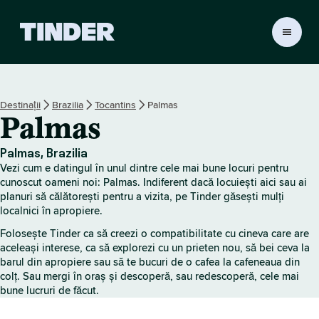
A
c
a
s
ă
Destinații
Brazilia
Tocantins
Palmas
T
Palmas
i
n
d
Palmas, Brazilia
e
Vezi cum e datingul în unul dintre cele mai bune locuri pentru
r
cunoscut oameni noi: Palmas. Indiferent dacă locuiești aici sau ai
planuri să călătorești pentru a vizita, pe Tinder găsești mulți
localnici în apropiere.
Folosește Tinder ca să creezi o compatibilitate cu cineva care are
aceleași interese, ca să explorezi cu un prieten nou, să bei ceva la
barul din apropiere sau să te bucuri de o cafea la cafeneaua din
colț. Sau mergi în oraș și descoperă, sau redescoperă, cele mai
bune lucruri de făcut.