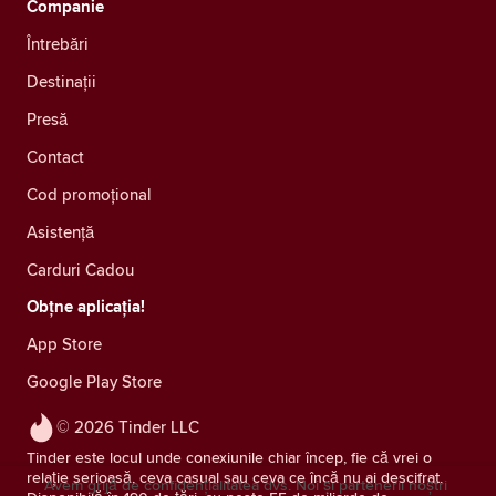
Companie
Întrebări
Destinații
Presă
Contact
Cod promoțional
Asistență
Carduri Cadou
Obțne aplicația!
App Store
Google Play Store
© 2026 Tinder LLC
Tinder este locul unde conexiunile chiar încep, fie că vrei o
relație serioasă, ceva casual sau ceva ce încă nu ai descifrat.
Avem grijă de confidențialitatea dvs. Noi și partenerii noștri