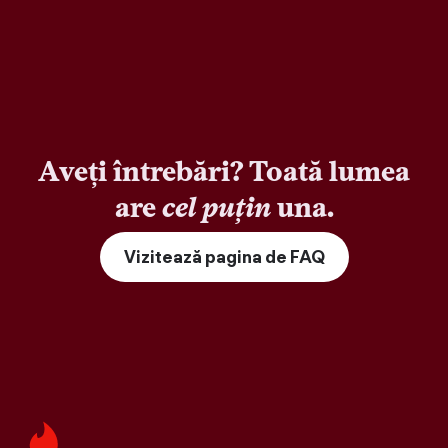
Aveți întrebări? Toată lumea
are
cel puțin
una.
Vizitează pagina de FAQ