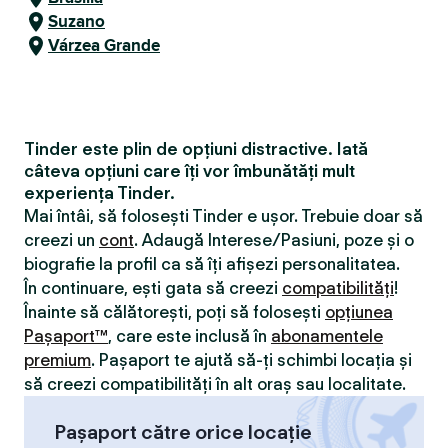
Suzano
Várzea Grande
Tinder este plin de opțiuni distractive. Iată
câteva opțiuni care îți vor îmbunătăți mult
experiența Tinder.
Mai întâi, să folosești Tinder e ușor. Trebuie doar să
creezi un
cont
. Adaugă Interese/Pasiuni, poze și o
biografie la profil ca să îți afișezi personalitatea.
În continuare, ești gata să creezi
compatibilităţi
!
Înainte să călătorești, poți să folosești
opțiunea
Pașaport™
, care este inclusă în
abonamentele
premium
. Pașaport te ajută să-ți schimbi locația și
să creezi compatibilităţi în alt oraș sau localitate.
Pașaport către orice locație