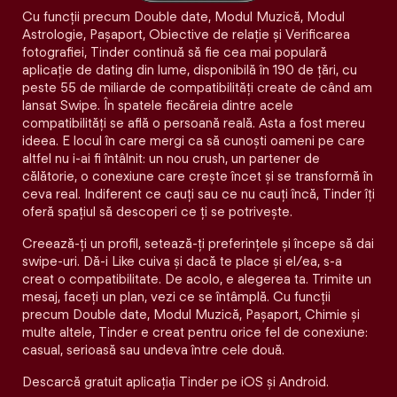
Cu funcții precum Double date, Modul Muzică, Modul
Astrologie, Pașaport, Obiective de relație și Verificarea
fotografiei, Tinder continuă să fie cea mai populară
aplicație de dating din lume, disponibilă în 190 de țări, cu
peste 55 de miliarde de compatibilități create de când am
lansat Swipe. În spatele fiecăreia dintre acele
compatibilităţi se află o persoană reală. Asta a fost mereu
ideea. E locul în care mergi ca să cunoști oameni pe care
altfel nu i-ai fi întâlnit: un nou crush, un partener de
călătorie, o conexiune care crește încet și se transformă în
ceva real. Indiferent ce cauți sau ce nu cauți încă, Tinder îți
oferă spațiul să descoperi ce ți se potrivește.
Creează-ți un profil, setează-ți preferințele și începe să dai
swipe-uri. Dă-i Like cuiva și dacă te place și el/ea, s-a
creat o compatibilitate. De acolo, e alegerea ta. Trimite un
mesaj, faceți un plan, vezi ce se întâmplă. Cu funcții
precum Double date, Modul Muzică, Pașaport, Chimie și
multe altele, Tinder e creat pentru orice fel de conexiune:
casual, serioasă sau undeva între cele două.
Descarcă gratuit aplicația Tinder pe iOS și Android.