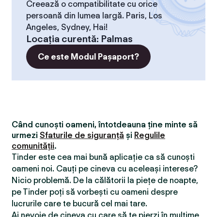
Creează o compatibilitate cu orice
persoană din lumea largă. Paris, Los
Angeles, Sydney, Hai!
Locaţia curentă
:
Palmas
Ce este Modul Pașaport?
Când cunoști oameni, întotdeauna ține minte să
urmezi
Sfaturile de siguranță
și
Regulile
comunității
.
Tinder este cea mai bună aplicație ca să cunoști
oameni noi. Cauți pe cineva cu aceleași interese?
Nicio problemă. De la călătorii la piețe de noapte,
pe Tinder poți să vorbești cu oameni despre
lucrurile care te bucură cel mai tare.
Ai nevoie de cineva cu care să te pierzi în mulțime