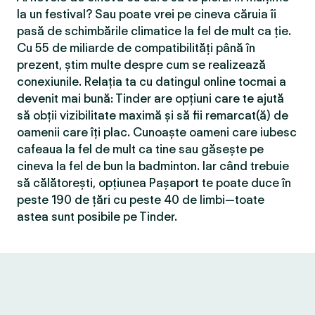
la un festival? Sau poate vrei pe cineva căruia îi
pasă de schimbările climatice la fel de mult ca ție.
Cu 55 de miliarde de compatibilităţi până în
prezent, știm multe despre cum se realizează
conexiunile. Relația ta cu datingul online tocmai a
devenit mai bună: Tinder are opțiuni care te ajută
să obții vizibilitate maximă și să fii remarcat(ă) de
oamenii care îți plac. Cunoaște oameni care iubesc
cafeaua la fel de mult ca tine sau găsește pe
cineva la fel de bun la badminton. Iar când trebuie
să călătorești, opțiunea Pașaport te poate duce în
peste 190 de țări cu peste 40 de limbi—toate
astea sunt posibile pe Tinder.