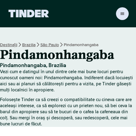
A
c
a
s
ă
Destinații
Brazilia
São Paulo
Pindamonhangaba
T
Pindamonhangaba
i
n
d
Pindamonhangaba, Brazilia
e
Vezi cum e datingul în unul dintre cele mai bune locuri pentru
r
cunoscut oameni noi: Pindamonhangaba. Indiferent dacă locuiești
aici sau ai planuri să călătorești pentru a vizita, pe Tinder găsești
mulți localnici în apropiere.
Folosește Tinder ca să creezi o compatibilitate cu cineva care are
aceleași interese, ca să explorezi cu un prieten nou, să bei ceva la
barul din apropiere sau să te bucuri de o cafea la cafeneaua din
colț. Sau mergi în oraș și descoperă, sau redescoperă, cele mai
bune lucruri de făcut.