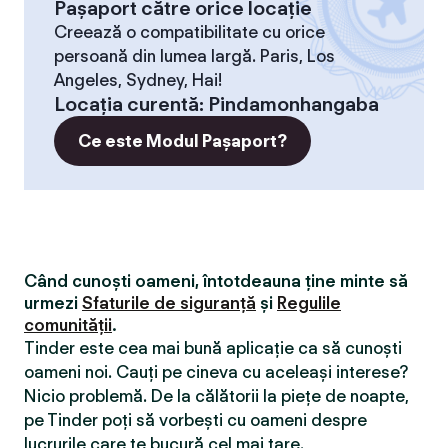
Pașaport către orice locație
Creează o compatibilitate cu orice
persoană din lumea largă. Paris, Los
Angeles, Sydney, Hai!
Locaţia curentă
:
Pindamonhangaba
Ce este Modul Pașaport?
Când cunoști oameni, întotdeauna ține minte să
urmezi
Sfaturile de siguranță
și
Regulile
comunității
.
Tinder este cea mai bună aplicație ca să cunoști
oameni noi. Cauți pe cineva cu aceleași interese?
Nicio problemă. De la călătorii la piețe de noapte,
pe Tinder poți să vorbești cu oameni despre
lucrurile care te bucură cel mai tare.