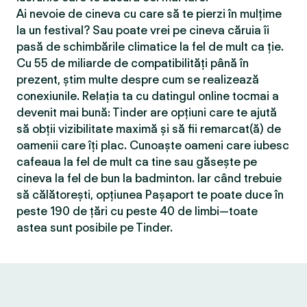
Ai nevoie de cineva cu care să te pierzi în mulțime
la un festival? Sau poate vrei pe cineva căruia îi
pasă de schimbările climatice la fel de mult ca ție.
Cu 55 de miliarde de compatibilităţi până în
prezent, știm multe despre cum se realizează
conexiunile. Relația ta cu datingul online tocmai a
devenit mai bună: Tinder are opțiuni care te ajută
să obții vizibilitate maximă și să fii remarcat(ă) de
oamenii care îți plac. Cunoaște oameni care iubesc
cafeaua la fel de mult ca tine sau găsește pe
cineva la fel de bun la badminton. Iar când trebuie
să călătorești, opțiunea Pașaport te poate duce în
peste 190 de țări cu peste 40 de limbi—toate
astea sunt posibile pe Tinder.