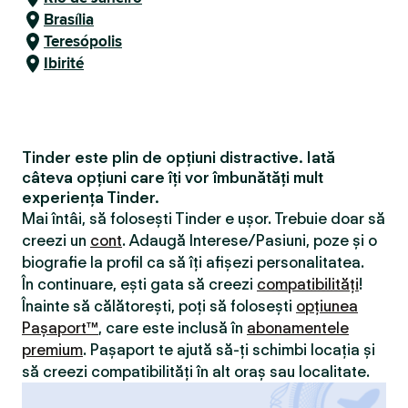
Brasília
Teresópolis
Ibirité
Tinder este plin de opțiuni distractive. Iată
câteva opțiuni care îți vor îmbunătăți mult
experiența Tinder.
Mai întâi, să folosești Tinder e ușor. Trebuie doar să
creezi un
cont
. Adaugă Interese/Pasiuni, poze și o
biografie la profil ca să îți afișezi personalitatea.
În continuare, ești gata să creezi
compatibilităţi
!
Înainte să călătorești, poți să folosești
opțiunea
Pașaport™
, care este inclusă în
abonamentele
premium
. Pașaport te ajută să-ți schimbi locația și
să creezi compatibilităţi în alt oraș sau localitate.