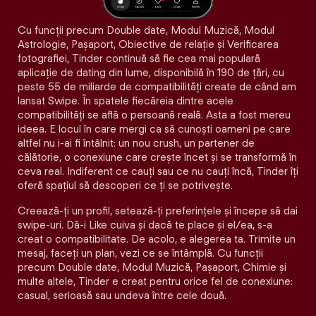
Cu funcții precum Double date, Modul Muzică, Modul
Astrologie, Pașaport, Obiective de relație și Verificarea
fotografiei, Tinder continuă să fie cea mai populară
aplicație de dating din lume, disponibilă în 190 de țări, cu
peste 55 de miliarde de compatibilități create de când am
lansat Swipe. În spatele fiecăreia dintre acele
compatibilităţi se află o persoană reală. Asta a fost mereu
ideea. E locul în care mergi ca să cunoști oameni pe care
altfel nu i-ai fi întâlnit: un nou crush, un partener de
călătorie, o conexiune care crește încet și se transformă în
ceva real. Indiferent ce cauți sau ce nu cauți încă, Tinder îți
oferă spațiul să descoperi ce ți se potrivește.
Creează-ți un profil, setează-ți preferințele și începe să dai
swipe-uri. Dă-i Like cuiva și dacă te place și el/ea, s-a
creat o compatibilitate. De acolo, e alegerea ta. Trimite un
mesaj, faceți un plan, vezi ce se întâmplă. Cu funcții
precum Double date, Modul Muzică, Pașaport, Chimie și
multe altele, Tinder e creat pentru orice fel de conexiune:
casual, serioasă sau undeva între cele două.