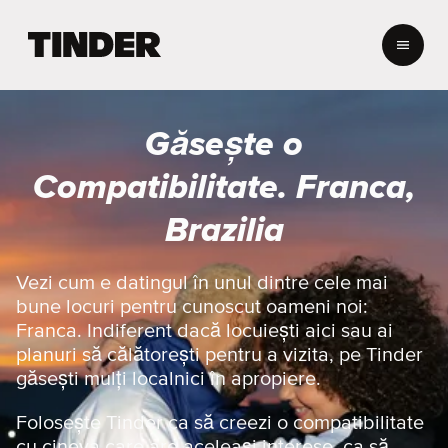
A
c
a
s
ă
Găsește o
T
i
Compatibilitate. Franca,
n
d
Brazilia
e
r
Vezi cum e datingul în unul dintre cele mai
bune locuri pentru cunoscut oameni noi:
Franca. Indiferent dacă locuiești aici sau ai
planuri să călătorești pentru a vizita, pe Tinder
găsești mulți localnici în apropiere.
Folosește Tinder ca să creezi o compatibilitate
cu cineva care are aceleași interese, ca să