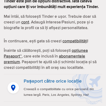
Tinder este plin de opțiuni distractive. Iată câteva
opțiuni care îți vor îmbunătăți mult experiența Tinder.
Mai întâi, să folosești Tinder e ușor. Trebuie doar să
creezi un
cont
. Adaugă Interese/Pasiuni, poze și o
biografie la profil ca să îți afișezi personalitatea.
În continuare, ești gata să creezi
compatibilităţi
!
Înainte să călătorești, poți să folosești
opțiunea
Pașaport™
, care este inclusă în
abonamentele
premium
. Pașaport te ajută să-ți schimbi locația și să
creezi compatibilităţi în alt oraș sau localitate.
Pașaport către orice locație
Creează o compatibilitate cu orice persoană din
lumea largă. Paris, Los Angeles, Sydney, Hai!