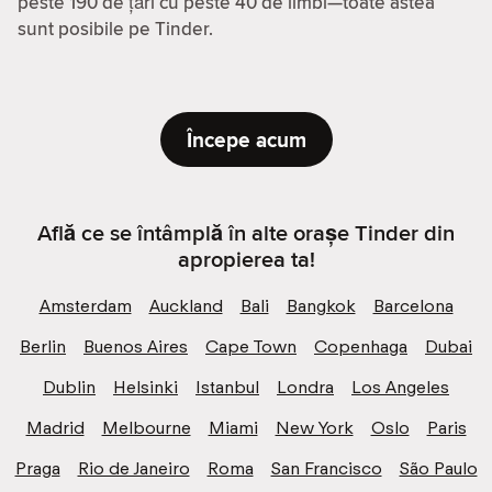
peste 190 de țări cu peste 40 de limbi—toate astea
sunt posibile pe Tinder.
Începe acum
Află ce se întâmplă în alte orașe Tinder din
apropierea ta!
Amsterdam
Auckland
Bali
Bangkok
Barcelona
Berlin
Buenos Aires
Cape Town
Copenhaga
Dubai
Dublin
Helsinki
Istanbul
Londra
Los Angeles
Madrid
Melbourne
Miami
New York
Oslo
Paris
Praga
Rio de Janeiro
Roma
San Francisco
São Paulo