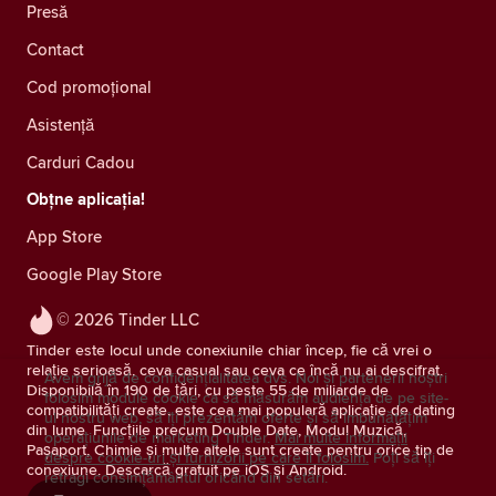
Presă
Contact
Cod promoțional
Asistență
Carduri Cadou
Obțne aplicația!
App Store
Google Play Store
© 2026 Tinder LLC
Tinder este locul unde conexiunile chiar încep, fie că vrei o
relație serioasă, ceva casual sau ceva ce încă nu ai descifrat.
Avem grijă de confidențialitatea dvs. Noi și partenerii noștri
Disponibilă în 190 de țări, cu peste 55 de miliarde de
folosim module cookie ca să măsurăm audiența de pe site-
compatibilități create, este cea mai populară aplicație de dating
ul nostru web, să îți prezentăm oferte și să îmbunătățim
din lume. Funcțiile precum Double Date, Modul Muzică,
operațiunile de marketing Tinder.
Mai multe informații
Pașaport, Chimie și multe altele sunt create pentru orice tip de
despre cookie-uri și furnizorii pe care îi folosim.
Poți să îți
conexiune. Descarcă gratuit pe iOS și Android.
retragi consimţământul oricând din setări.