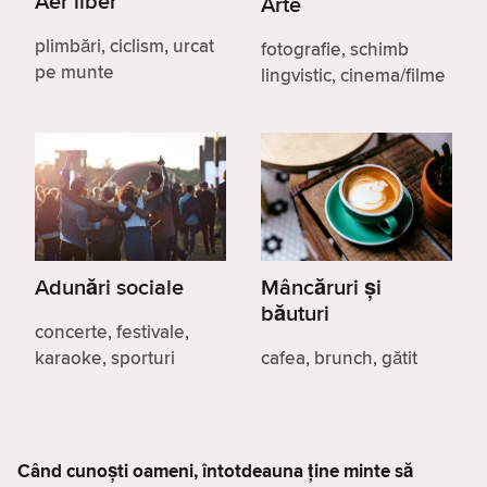
Aer liber
Arte
plimbări, ciclism, urcat
fotografie, schimb
pe munte
lingvistic, cinema/filme
Adunări sociale
Mâncăruri și
băuturi
concerte, festivale,
karaoke, sporturi
cafea, brunch, gătit
Când cunoști oameni, întotdeauna ține minte să