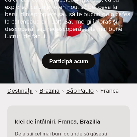
explorezi cu un prieten nou, să bei ceva la
barul din apropiere sau să te bucuri de o cafea
la cafeneaua din colț. Sau mergi în oraș și
descoperă, sau redescoperă, cele mai bune
lucruri de făcut.
Participă acum
Destinații
›
Brazilia
›
São Paulo
›
Franca
Idei de întâlniri. Franca, Brazilia
Deja știi cel mai bun loc unde să găsești