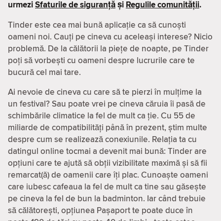
urmezi
Sfaturile de siguranță
și
Regulile comunității
.
Tinder este cea mai bună aplicație ca să cunoști
oameni noi. Cauți pe cineva cu aceleași interese? Nicio
problemă. De la călătorii la piețe de noapte, pe Tinder
poți să vorbești cu oameni despre lucrurile care te
bucură cel mai tare.
Ai nevoie de cineva cu care să te pierzi în mulțime la
un festival? Sau poate vrei pe cineva căruia îi pasă de
schimbările climatice la fel de mult ca ție. Cu 55 de
miliarde de compatibilităţi până în prezent, știm multe
despre cum se realizează conexiunile. Relația ta cu
datingul online tocmai a devenit mai bună: Tinder are
opțiuni care te ajută să obții vizibilitate maximă și să fii
remarcat(ă) de oamenii care îți plac. Cunoaște oameni
care iubesc cafeaua la fel de mult ca tine sau găsește
pe cineva la fel de bun la badminton. Iar când trebuie
să călătorești, opțiunea Pașaport te poate duce în