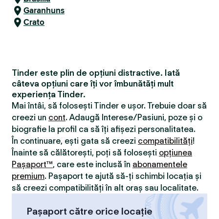
Garanhuns
Crato
Tinder este plin de opțiuni distractive. Iată
câteva opțiuni care îți vor îmbunătăți mult
experiența Tinder.
Mai întâi, să folosești Tinder e ușor. Trebuie doar să
creezi un
cont
. Adaugă Interese/Pasiuni, poze și o
biografie la profil ca să îți afișezi personalitatea.
În continuare, ești gata să creezi
compatibilităţi
!
Înainte să călătorești, poți să folosești
opțiunea
Pașaport™
, care este inclusă în
abonamentele
premium
. Pașaport te ajută să-ți schimbi locația și
să creezi compatibilităţi în alt oraș sau localitate.
Pașaport către orice locație