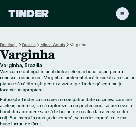
A
c
a
s
ă
Destinații
Brazilia
Minas Gerais
Varginha
T
Varginha
i
n
d
Varginha, Brazilia
e
Vezi cum e datingul în unul dintre cele mai bune locuri pentru
r
cunoscut oameni noi: Varginha. Indiferent dacă locuiești aici sau ai
planuri să călătorești pentru a vizita, pe Tinder găsești mulți
localnici în apropiere.
Folosește Tinder ca să creezi o compatibilitate cu cineva care are
aceleași interese, ca să explorezi cu un prieten nou, să bei ceva la
barul din apropiere sau să te bucuri de o cafea la cafeneaua din
colț. Sau mergi în oraș și descoperă, sau redescoperă, cele mai
bune lucruri de făcut.