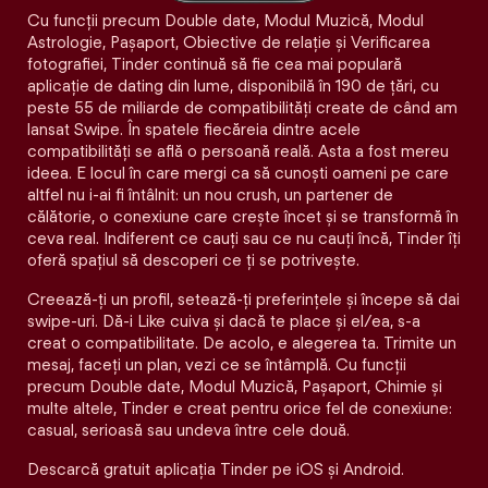
Cu funcții precum Double date, Modul Muzică, Modul
Astrologie, Pașaport, Obiective de relație și Verificarea
fotografiei, Tinder continuă să fie cea mai populară
aplicație de dating din lume, disponibilă în 190 de țări, cu
peste 55 de miliarde de compatibilități create de când am
lansat Swipe. În spatele fiecăreia dintre acele
compatibilităţi se află o persoană reală. Asta a fost mereu
ideea. E locul în care mergi ca să cunoști oameni pe care
altfel nu i-ai fi întâlnit: un nou crush, un partener de
călătorie, o conexiune care crește încet și se transformă în
ceva real. Indiferent ce cauți sau ce nu cauți încă, Tinder îți
oferă spațiul să descoperi ce ți se potrivește.
Creează-ți un profil, setează-ți preferințele și începe să dai
swipe-uri. Dă-i Like cuiva și dacă te place și el/ea, s-a
creat o compatibilitate. De acolo, e alegerea ta. Trimite un
mesaj, faceți un plan, vezi ce se întâmplă. Cu funcții
precum Double date, Modul Muzică, Pașaport, Chimie și
multe altele, Tinder e creat pentru orice fel de conexiune:
casual, serioasă sau undeva între cele două.
Descarcă gratuit aplicația Tinder pe iOS și Android.