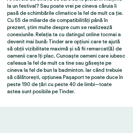
la un festival? Sau poate vrei pe cineva căruia îi
pasă de schimbările climatice la fel de mult ca ție.
Cu 55 de miliarde de compatibilităţi până în
prezent, știm multe despre cum se realizează
conexiunile. Relația ta cu datingul online tocmai a
devenit mai bună: Tinder are opțiuni care te ajută
să obții vizibilitate maximă și să fii remarcat(ă) de
oamenii care îți plac. Cunoaște oameni care iubesc
cafeaua la fel de mult ca tine sau găsește pe
cineva la fel de bun la badminton. Iar când trebuie
să călătorești, opțiunea Pașaport te poate duce în
peste 190 de țări cu peste 40 de limbi—toate
astea sunt posibile pe Tinder.