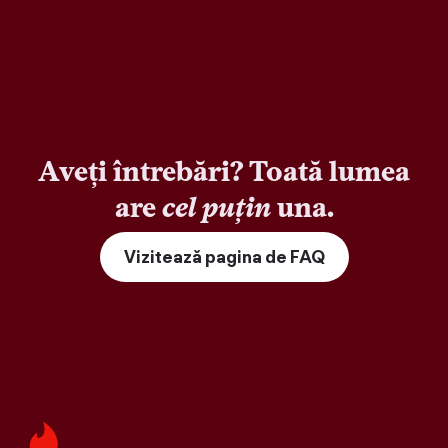
Aveți întrebări? Toată lumea
are
cel puțin
una.
Vizitează pagina de FAQ