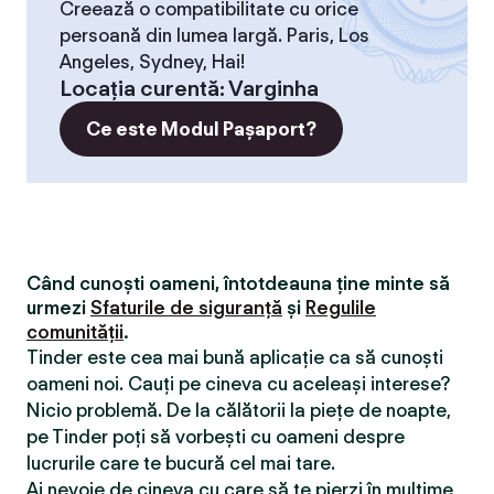
Creează o compatibilitate cu orice
persoană din lumea largă. Paris, Los
Angeles, Sydney, Hai!
Locaţia curentă
:
Varginha
Ce este Modul Pașaport?
Când cunoști oameni, întotdeauna ține minte să
urmezi
Sfaturile de siguranță
și
Regulile
comunității
.
Tinder este cea mai bună aplicație ca să cunoști
oameni noi. Cauți pe cineva cu aceleași interese?
Nicio problemă. De la călătorii la piețe de noapte,
pe Tinder poți să vorbești cu oameni despre
lucrurile care te bucură cel mai tare.
Ai nevoie de cineva cu care să te pierzi în mulțime