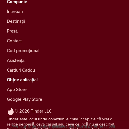
Companie
Întrebări
Destinații
Presă
Contact
Cod promoțional
Asistență
Carduri Cadou
Obțne aplicația!
App Store
Google Play Store
© 2026 Tinder LLC
Tinder este locul unde conexiunile chiar încep, fie că vrei o
relație serioasă, ceva casual sau ceva ce încă nu ai descifrat.
Avem grijă de confidențialitatea dvs. Noi și partenerii noștri