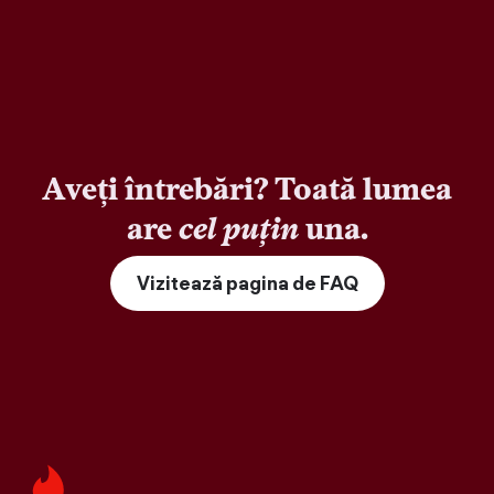
Aveți întrebări? Toată lumea
are
cel puțin
una.
Vizitează pagina de FAQ