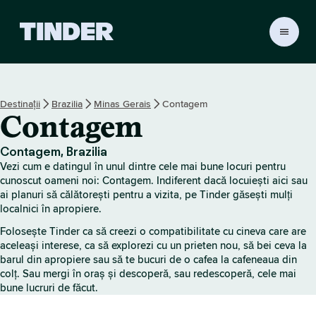
A
c
a
s
ă
Destinații
Brazilia
Minas Gerais
Contagem
T
Contagem
i
n
d
Contagem, Brazilia
e
Vezi cum e datingul în unul dintre cele mai bune locuri pentru
r
cunoscut oameni noi: Contagem. Indiferent dacă locuiești aici sau
ai planuri să călătorești pentru a vizita, pe Tinder găsești mulți
localnici în apropiere.
Folosește Tinder ca să creezi o compatibilitate cu cineva care are
aceleași interese, ca să explorezi cu un prieten nou, să bei ceva la
barul din apropiere sau să te bucuri de o cafea la cafeneaua din
colț. Sau mergi în oraș și descoperă, sau redescoperă, cele mai
bune lucruri de făcut.