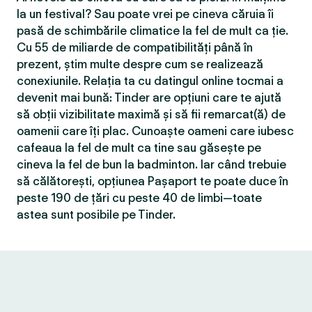
la un festival? Sau poate vrei pe cineva căruia îi
pasă de schimbările climatice la fel de mult ca ție.
Cu 55 de miliarde de compatibilităţi până în
prezent, știm multe despre cum se realizează
conexiunile. Relația ta cu datingul online tocmai a
devenit mai bună: Tinder are opțiuni care te ajută
să obții vizibilitate maximă și să fii remarcat(ă) de
oamenii care îți plac. Cunoaște oameni care iubesc
cafeaua la fel de mult ca tine sau găsește pe
cineva la fel de bun la badminton. Iar când trebuie
să călătorești, opțiunea Pașaport te poate duce în
peste 190 de țări cu peste 40 de limbi—toate
astea sunt posibile pe Tinder.