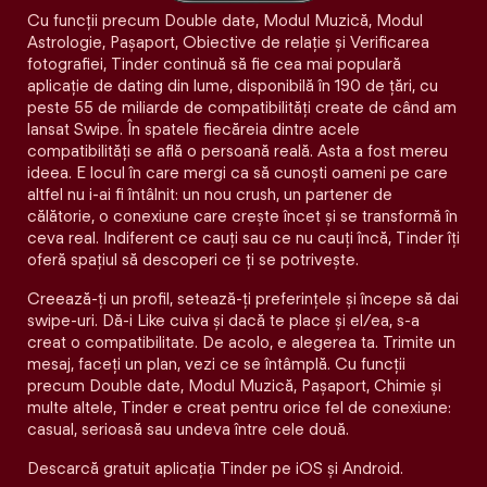
Cu funcții precum Double date, Modul Muzică, Modul
Astrologie, Pașaport, Obiective de relație și Verificarea
fotografiei, Tinder continuă să fie cea mai populară
aplicație de dating din lume, disponibilă în 190 de țări, cu
peste 55 de miliarde de compatibilități create de când am
lansat Swipe. În spatele fiecăreia dintre acele
compatibilităţi se află o persoană reală. Asta a fost mereu
ideea. E locul în care mergi ca să cunoști oameni pe care
altfel nu i-ai fi întâlnit: un nou crush, un partener de
călătorie, o conexiune care crește încet și se transformă în
ceva real. Indiferent ce cauți sau ce nu cauți încă, Tinder îți
oferă spațiul să descoperi ce ți se potrivește.
Creează-ți un profil, setează-ți preferințele și începe să dai
swipe-uri. Dă-i Like cuiva și dacă te place și el/ea, s-a
creat o compatibilitate. De acolo, e alegerea ta. Trimite un
mesaj, faceți un plan, vezi ce se întâmplă. Cu funcții
precum Double date, Modul Muzică, Pașaport, Chimie și
multe altele, Tinder e creat pentru orice fel de conexiune:
casual, serioasă sau undeva între cele două.
Descarcă gratuit aplicația Tinder pe iOS și Android.