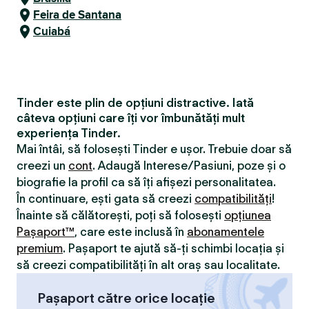
Feira de Santana
Cuiabá
Tinder este plin de opțiuni distractive. Iată
câteva opțiuni care îți vor îmbunătăți mult
experiența Tinder.
Mai întâi, să folosești Tinder e ușor. Trebuie doar să
creezi un
cont
. Adaugă Interese/Pasiuni, poze și o
biografie la profil ca să îți afișezi personalitatea.
În continuare, ești gata să creezi
compatibilităţi
!
Înainte să călătorești, poți să folosești
opțiunea
Pașaport™
, care este inclusă în
abonamentele
premium
. Pașaport te ajută să-ți schimbi locația și
să creezi compatibilităţi în alt oraș sau localitate.
Pașaport către orice locație