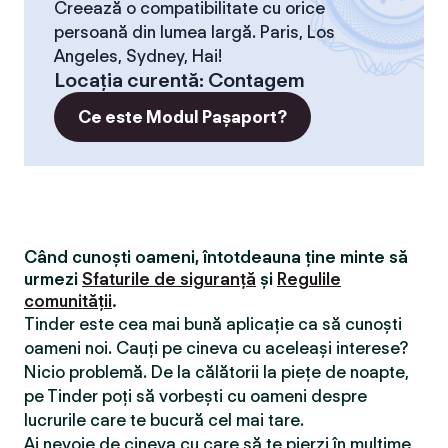
Creează o compatibilitate cu orice
persoană din lumea largă. Paris, Los
Angeles, Sydney, Hai!
Locaţia curentă
:
Contagem
Ce este Modul Pașaport?
Când cunoști oameni, întotdeauna ține minte să
urmezi
Sfaturile de siguranță
și
Regulile
comunității
.
Tinder este cea mai bună aplicație ca să cunoști
oameni noi. Cauți pe cineva cu aceleași interese?
Nicio problemă. De la călătorii la piețe de noapte,
pe Tinder poți să vorbești cu oameni despre
lucrurile care te bucură cel mai tare.
Ai nevoie de cineva cu care să te pierzi în mulțime