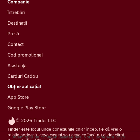
Companie
Întrebări
Destinații
Presă
Contact
Cod promoțional
Asistență
Carduri Cadou
Obțne aplicația!
App Store
Google Play Store
© 2026 Tinder LLC
Tinder este locul unde conexiunile chiar încep, fie că vrei o
relație serioasă, ceva casual sau ceva ce încă nu ai descifrat.
Avem grijă de confidențialitatea dvs. Noi și partenerii noștri