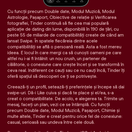
Cu funcții precum Double date, Modul Muzică, Modul
Astrologie, Pașaport, Obiective de relație și Verificarea
fotografiei, Tinder continuă să fie cea mai populară
aplicație de dating din lume, disponibilă în 190 de țări, cu
peste 55 de miliarde de compatibilități create de când am
lansat Swipe. În spatele fiecăreia dintre acele
compatibilităţi se află o persoană reală. Asta a fost mereu
ideea. E locul în care mergi ca să cunoști oameni pe care
altfel nu i-ai fi întâlnit: un nou crush, un partener de
călătorie, o conexiune care crește încet și se transformă în
ceva real. Indiferent ce cauți sau ce nu cauți încă, Tinder îți
oferă spațiul să descoperi ce ți se potrivește.
Creează-ți un profil, setează-ți preferințele și începe să dai
swipe-uri. Dă-i Like cuiva și dacă te place și el/ea, s-a
creat o compatibilitate. De acolo, e alegerea ta. Trimite un
mesaj, faceți un plan, vezi ce se întâmplă. Cu funcții
precum Double date, Modul Muzică, Pașaport, Chimie și
multe altele, Tinder e creat pentru orice fel de conexiune:
casual, serioasă sau undeva între cele două.