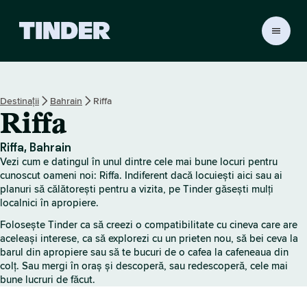
A
c
a
s
ă
Destinații
Bahrain
Riffa
T
Riffa
i
n
d
Riffa, Bahrain
e
Vezi cum e datingul în unul dintre cele mai bune locuri pentru
r
cunoscut oameni noi: Riffa. Indiferent dacă locuiești aici sau ai
planuri să călătorești pentru a vizita, pe Tinder găsești mulți
localnici în apropiere.
Folosește Tinder ca să creezi o compatibilitate cu cineva care are
aceleași interese, ca să explorezi cu un prieten nou, să bei ceva la
barul din apropiere sau să te bucuri de o cafea la cafeneaua din
colț. Sau mergi în oraș și descoperă, sau redescoperă, cele mai
bune lucruri de făcut.