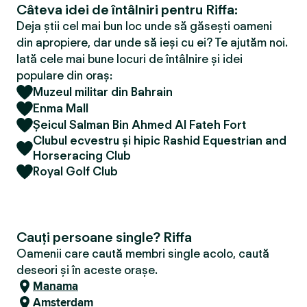
Câteva idei de întâlniri pentru Riffa:
Deja știi cel mai bun loc unde să găsești oameni
din apropiere, dar unde să ieși cu ei? Te ajutăm noi.
Iată cele mai bune locuri de întâlnire și idei
populare din oraș:
Muzeul militar din Bahrain
Enma Mall
Șeicul Salman Bin Ahmed Al Fateh Fort
Clubul ecvestru și hipic Rashid Equestrian and
Horseracing Club
Royal Golf Club
Cauți persoane single? Riffa
Oamenii care caută membri single acolo, caută
deseori și în aceste orașe.
Manama
Amsterdam