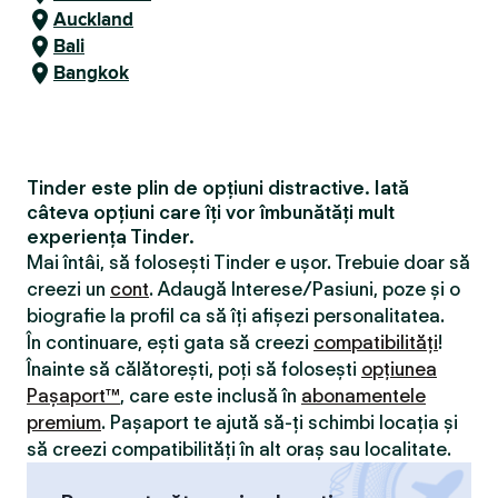
Auckland
Bali
Bangkok
Tinder este plin de opțiuni distractive. Iată
câteva opțiuni care îți vor îmbunătăți mult
experiența Tinder.
Mai întâi, să folosești Tinder e ușor. Trebuie doar să
creezi un
cont
. Adaugă Interese/Pasiuni, poze și o
biografie la profil ca să îți afișezi personalitatea.
În continuare, ești gata să creezi
compatibilităţi
!
Înainte să călătorești, poți să folosești
opțiunea
Pașaport™
, care este inclusă în
abonamentele
premium
. Pașaport te ajută să-ți schimbi locația și
să creezi compatibilităţi în alt oraș sau localitate.