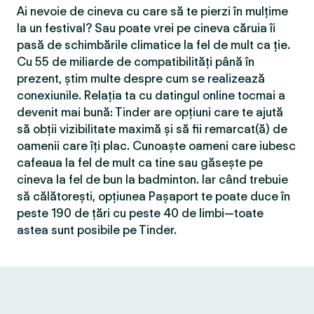
Ai nevoie de cineva cu care să te pierzi în mulțime
la un festival? Sau poate vrei pe cineva căruia îi
pasă de schimbările climatice la fel de mult ca ție.
Cu 55 de miliarde de compatibilităţi până în
prezent, știm multe despre cum se realizează
conexiunile. Relația ta cu datingul online tocmai a
devenit mai bună: Tinder are opțiuni care te ajută
să obții vizibilitate maximă și să fii remarcat(ă) de
oamenii care îți plac. Cunoaște oameni care iubesc
cafeaua la fel de mult ca tine sau găsește pe
cineva la fel de bun la badminton. Iar când trebuie
să călătorești, opțiunea Pașaport te poate duce în
peste 190 de țări cu peste 40 de limbi—toate
astea sunt posibile pe Tinder.