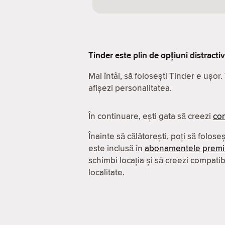
Tinder este plin de opțiuni distracti
Mai întâi, să folosești Tinder e ușor
afișezi personalitatea.
În continuare, ești gata să creezi
com
Înainte să călătorești, poți să folose
este inclusă în
abonamentele prem
schimbi locația și să creezi compatibil
localitate.