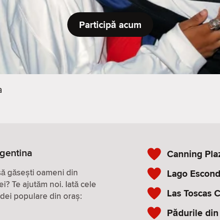
Participă acum
a
rgentina
Canning Pla
 să găsești oameni din
Lago Escond
ei? Te ajutăm noi. Iată cele
Las Toscas 
 idei populare din oraș:
Pădurile din