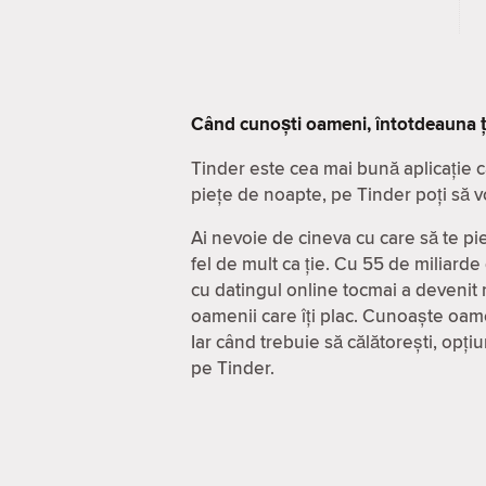
Când cunoști oameni, întotdeauna ț
Tinder este cea mai bună aplicație c
piețe de noapte, pe Tinder poți să v
Ai nevoie de cineva cu care să te pie
fel de mult ca ție. Cu 55 de miliarde
cu datingul online tocmai a devenit m
oamenii care îți plac. Cunoaște oame
Iar când trebuie să călătorești, opț
pe Tinder.