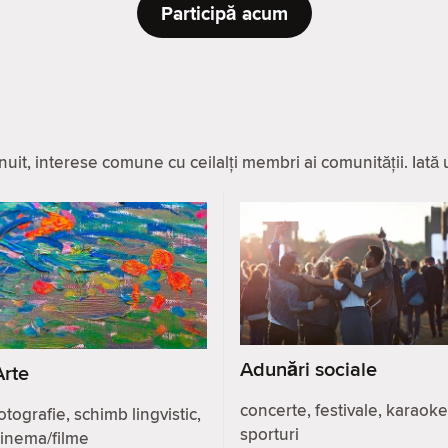
Participă acum
it, interese comune cu ceilalți membri ai comunității. Iată u
Adunări sociale
Arte
concerte, festivale, karaoke
otografie, schimb lingvistic,
sporturi
cinema/filme