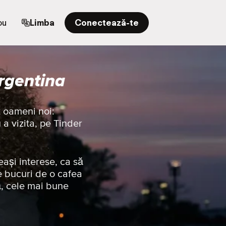
ou
Limba
Conectează-te
Argentina
t oameni noi:
 a vizita, pe Tinder
eași interese, ca să
e bucuri de o cafea
ă, cele mai bune