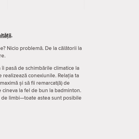
tății
.
? Nicio problemă. De la călătorii la
re.
 îi pasă de schimbările climatice la
 realizează conexiunile. Relația ta
 maximă și să fii remarcat(ă) de
 cineva la fel de bun la badminton.
0 de limbi—toate astea sunt posibile