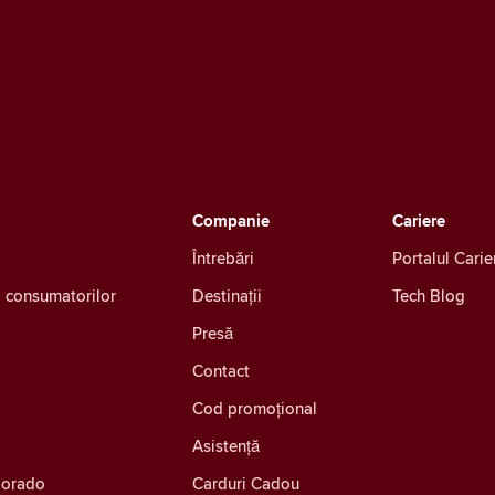
Companie
Cariere
Întrebări
Portalul Carie
ea consumatorilor
Destinații
Tech Blog
Presă
Contact
Cod promoțional
Asistență
olorado
Carduri Cadou