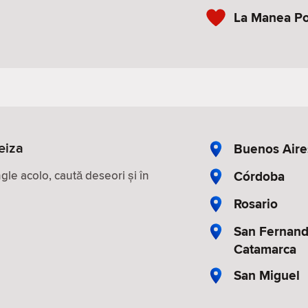
La Manea Po
eiza
Buenos Aire
Córdoba
le acolo, caută deseori și în
Rosario
San Fernand
Catamarca
San Miguel