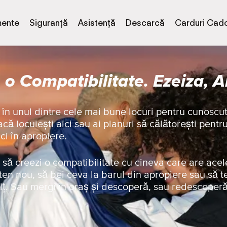
ente
Siguranță
Asistență
Descarcă
Carduri Cad
o Compatibilitate. Ezeiza, 
 în unul dintre cele mai bune locuri pentru cunoscu
acă locuiești aici sau ai planuri să călătorești pentru
ici în apropiere.
să creezi o compatibilitate cu cineva care are acel
ten nou, să bei ceva la barul din apropiere sau să t
lț. Sau mergi în oraș și descoperă, sau redescoper