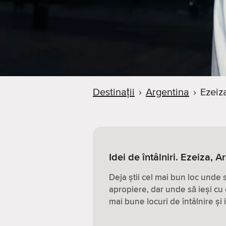
Destinații
›
Argentina
›
Ezeiz
Idei de întâlniri. Ezeiza, A
Deja știi cel mai bun loc unde
apropiere, dar unde să ieși cu 
mai bune locuri de întâlnire și