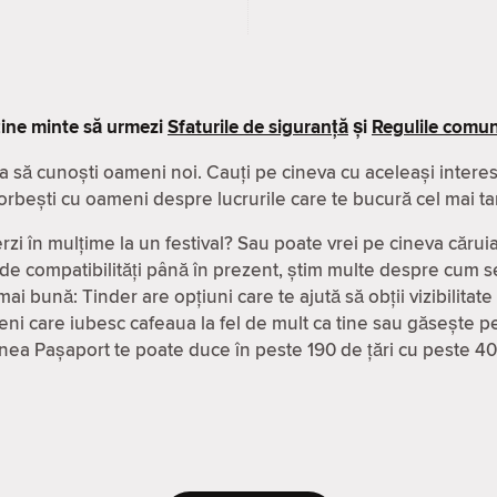
ine minte să urmezi
Sfaturile de siguranță
și
Regulile comuni
a să cunoști oameni noi. Cauți pe cineva cu aceleași interese
orbești cu oameni despre lucrurile care te bucură cel mai ta
rzi în mulțime la un festival? Sau poate vrei pe cineva căruia
 de compatibilităţi până în prezent, știm multe despre cum se
ai bună: Tinder are opțiuni care te ajută să obții vizibilitate
ni care iubesc cafeaua la fel de mult ca tine sau găsește pe
iunea Pașaport te poate duce în peste 190 de țări cu peste 4