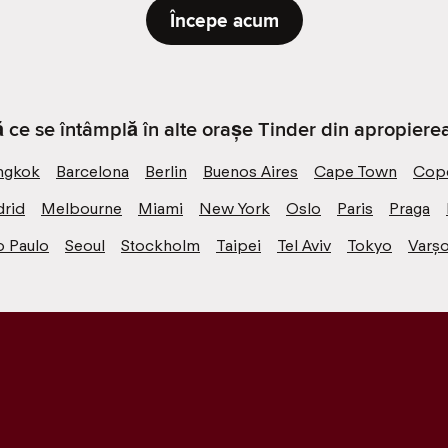
Începe acum
ă ce se întâmplă în alte orașe Tinder din apropierea
ngkok
Barcelona
Berlin
Buenos Aires
Cape Town
Cop
rid
Melbourne
Miami
New York
Oslo
Paris
Praga
o Paulo
Seoul
Stockholm
Taipei
Tel Aviv
Tokyo
Varșo