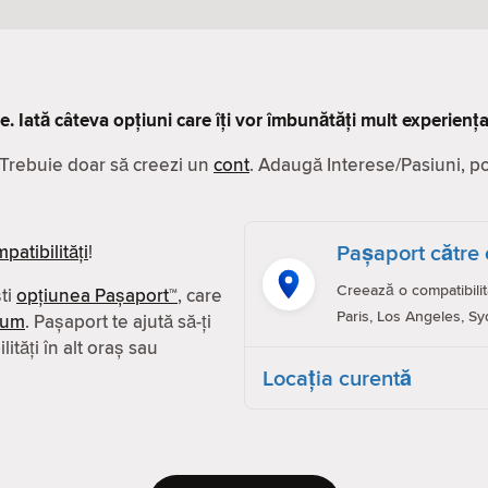
ve. Iată câteva opțiuni care îți vor îmbunătăți mult experiența
. Trebuie doar să creezi un
cont
. Adaugă Interese/Pasiuni, poze
Pașaport către 
patibilităţi
!
Creează o compatibilit
ști
opțiunea Pașaport™
, care
Paris, Los Angeles, Sy
ium
. Pașaport te ajută să-ți
ităţi în alt oraș sau
Locaţia curentă