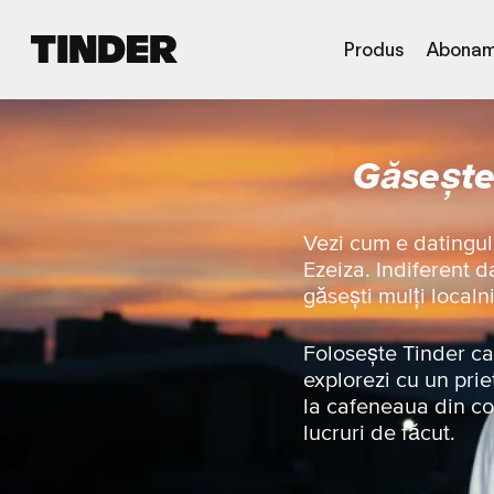
A
Produs
Abonam
c
a
s
ă
Găsește 
T
i
n
d
Vezi cum e datingul
e
Ezeiza. Indiferent d
r
găsești mulți localn
Folosește Tinder ca 
explorezi cu un prie
la cafeneaua din co
lucruri de făcut.