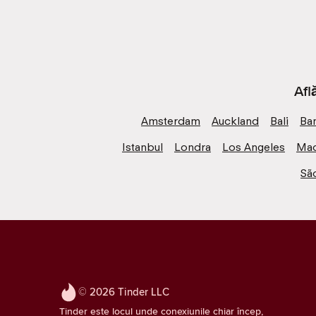
Afl
Amsterdam
Auckland
Bali
Ba
Istanbul
Londra
Los Angeles
Mad
Sã
© 2026 Tinder LLC
Tinder este locul unde conexiunile chiar încep,