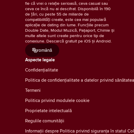
fie că vrei o relație serioasă, ceva casual sau
ceva ce încă nu ai descifrat. Disponibilă în 190
de țări, cu peste 55 de miliarde de
compatibilități create, este cea mai populară
aplicație de dating din lume. Funcțiile precum
Double Date, Modul Muzică, Pașaport, Chimie și
multe altele sunt create pentru orice tip de
conexiune. Descarcă gratuit pe iOS și Android.
română
Aspecte legale
Confidenţialitate
Politica de confidențialitate a datelor privind sănătat
Termeni
Politica privind modulele cookie
Proprietate intelectuală
Regulile comunității
Informații despre Politica privind siguranța în statul C