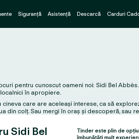
ente
Siguranță
Asistență
Descarcă
Carduri Cad
ocuri pentru cunoscut oameni noi: Sidi Bel Abbès. I
 localnici în apropiere.
 cineva care are aceleași interese, ca să explorez
a din colț. Sau mergi în oraș și descoperă, sau r
ru Sidi Bel
Tinder este plin de opțiun
îmbunătăți mult experien