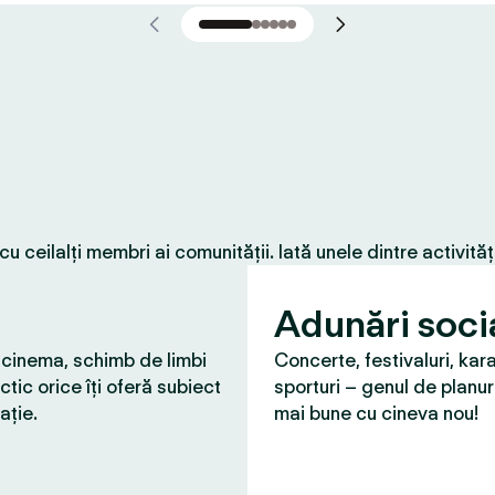
 ceilalți membri ai comunității. Iată unele dintre activită
Adunări soci
 cinema, schimb de limbi
Concerte, festivaluri, kar
ctic orice îți oferă subiect
sporturi – genul de planur
ație.
mai bune cu cineva nou!