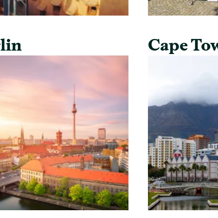
lin
Cape To