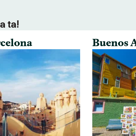
a ta!
celona
Buenos A