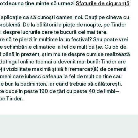
totdeauna ține minte să urmezi
Sfaturile de siguranță
aplicație ca să cunoști oameni noi. Cauți pe cineva cu
roblemă. De la călătorii la piețe de noapte, pe Tinder
 despre lucrurile care te bucură cel mai tare.
e să te pierzi în mulțime la un festival? Sau poate vrei
e schimbările climatice la fel de mult ca ție. Cu 55 de
ţi până în prezent, știm multe despre cum se realizează
 datingul online tocmai a devenit mai bună: Tinder are
ții vizibilitate maximă și să fii remarcat(ă) de oamenii
ameni care iubesc cafeaua la fel de mult ca tine sau
e bun la badminton. Iar când trebuie să călătorești,
e duce în peste 190 de țări cu peste 40 de limbi—
pe Tinder.