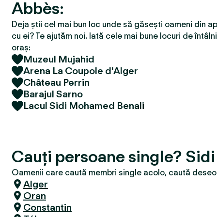
Abbès:
Deja știi cel mai bun loc unde să găsești oameni din ap
cu ei? Te ajutăm noi. Iată cele mai bune locuri de întâlni
oraș:
Muzeul Mujahid
Arena La Coupole d'Alger
Château Perrin
Barajul Sarno
Lacul Sidi Mohamed Benali
Cauți persoane single? Sid
Oamenii care caută membri single acolo, caută deseori
Alger
Oran
Constantin