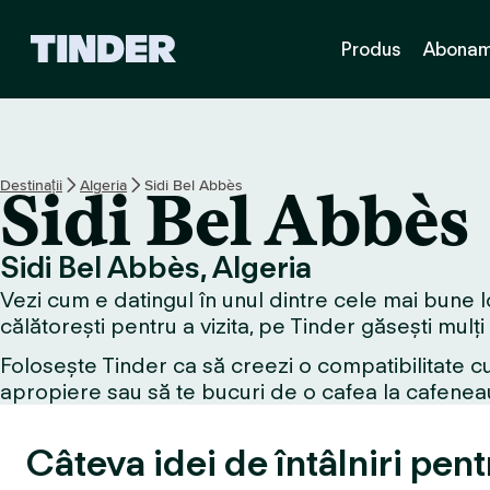
A
Produs
Abonam
c
a
s
ă
T
i
Destinații
Algeria
Sidi Bel Abbès
Sidi Bel Abbès
n
d
e
Sidi Bel Abbès, Algeria
r
Vezi cum e datingul în unul dintre cele mai bune l
călătorești pentru a vizita, pe Tinder găsești mulți
Folosește Tinder ca să creezi o compatibilitate cu
apropiere sau să te bucuri de o cafea la cafeneau
Câteva idei de întâlniri pent