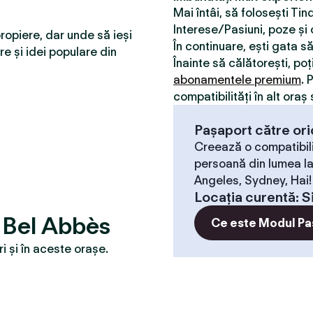
Mai întâi, să folosești Ti
Interese/Pasiuni, poze și o
ropiere, dar unde să ieși
În continuare, ești gata s
re și idei populare din
Înainte să călătorești, poț
abonamentele premium
. 
compatibilităţi în alt oraș 
Pașaport către ori
Creează o compatibili
persoană din lumea la
Angeles, Sydney, Hai!
Locaţia curentă
:
S
i Bel Abbès
Ce este Modul Pa
 și în aceste orașe.