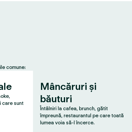
țile comune:
ale
Mâncăruri și
băuturi
aoke,
i care sunt
Întâlniri la cafea, brunch, gătit
împreună, restaurantul pe care toată
lumea voia să-l încerce.