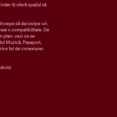
inder îți oferă spațiul să
i începe să dai swipe-uri.
creat o compatibilitate. De
un plan, vezi ce se
dul Muzică, Pașaport,
orice fel de conexiune:
droid.