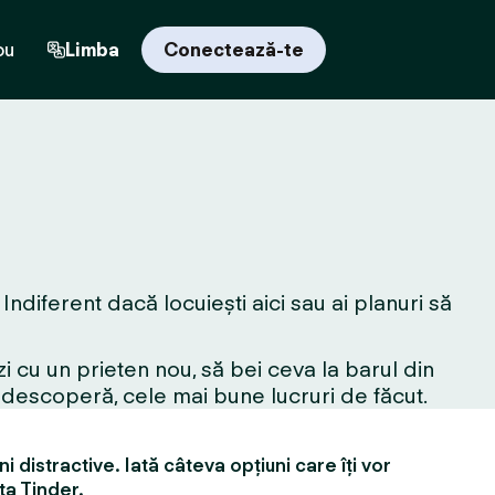
ou
Limba
Conectează-te
ndiferent dacă locuiești aici sau ai planuri să
i cu un prieten nou, să bei ceva la barul din
edescoperă, cele mai bune lucruri de făcut.
i distractive. Iată câteva opțiuni care îți vor
ța Tinder.