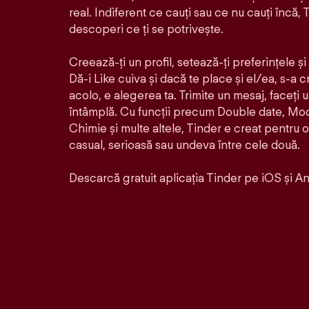
real. Indiferent ce cauți sau ce nu cauți încă, T
descoperi ce ți se potrivește.
Creează-ți un profil, setează-ți preferințele ș
Dă-i Like cuiva și dacă te place și el/ea, s-a 
acolo, e alegerea ta. Trimite un mesaj, faceți 
întâmplă. Cu funcții precum Double date, Mo
Chimie și multe altele, Tinder e creat pentru 
casual, serioasă sau undeva între cele două.
Descarcă gratuit aplicația Tinder pe iOS și An