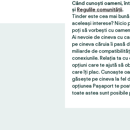
Când cunoști oameni, în
și
Regulile comunității
.
Tinder este cea mai bună 
aceleași interese? Nicio p
poți să vorbești cu oameni
Ai nevoie de cineva cu car
pe cineva căruia îi pasă d
miliarde de compatibilită
conexiunile. Relația ta cu
opțiuni care te ajută să ob
care îți plac. Cunoaște o
găsește pe cineva la fel d
opțiunea Pașaport te poat
toate astea sunt posibile 