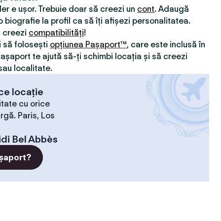
nder e ușor. Trebuie doar să creezi un
cont
. Adaugă
 biografie la profil ca să îți afișezi personalitatea.
ă creezi
compatibilităţi
!
i să folosești
opțiunea Pașaport™
, care este inclusă în
Pașaport te ajută să-ți schimbi locația și să creezi
sau localitate.
ce locație
tate cu orice
rgă. Paris, Los
idi Bel Abbès
șaport?