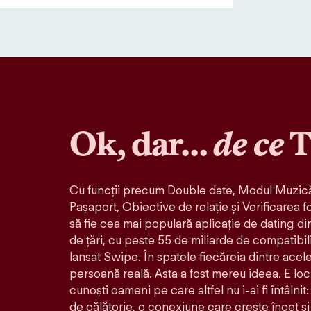
Ok, dar…
de ce
T
Cu funcții precum Double date, Modul Muzică
Pașaport, Obiective de relație și Verificarea f
să fie cea mai populară aplicație de dating di
de țări, cu peste 55 de miliarde de compatibil
lansat Swipe. În spatele fiecăreia dintre acele 
persoană reală. Asta a fost mereu ideea. E loc
cunoști oameni pe care altfel nu i-ai fi întâlni
de călătorie, o conexiune care crește încet și