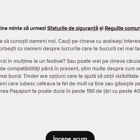
ine minte să urmezi
Sfaturile de siguranță
și
Regulile comuni
a să cunoști oameni noi. Cauți pe cineva cu aceleași interese
orbești cu oameni despre lucrurile care te bucură cel mai ta
rzi în mulțime la un festival? Sau poate vrei pe cineva căruia
 de compatibilităţi până în prezent, știm multe despre cum se
ai bună: Tinder are opțiuni care te ajută să obții vizibilitate
ni care iubesc cafeaua la fel de mult ca tine sau găsește pe
iunea Pașaport te poate duce în peste 190 de țări cu peste 4
Începe acum