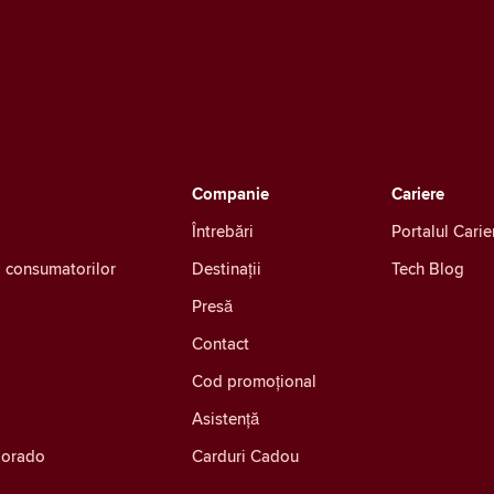
Companie
Cariere
Întrebări
Portalul Carie
ea consumatorilor
Destinații
Tech Blog
Presă
Contact
Cod promoțional
Asistență
olorado
Carduri Cadou