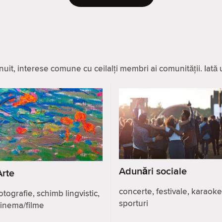
it, interese comune cu ceilalți membri ai comunității. Iată u
Adunări sociale
Arte
concerte, festivale, karaoke
otografie, schimb lingvistic,
sporturi
cinema/filme