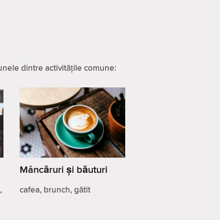
nele dintre activitățile comune:
Mâncăruri și băuturi
,
cafea, brunch, gătit