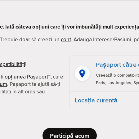
ve. Iată câteva opțiuni care îți vor îmbunătăți mult experiența
. Trebuie doar să creezi un
cont
. Adaugă Interese/Pasiuni, poze
Pașaport către 
patibilităţi
!
Creează o compatibilit
ști
opțiunea Pașaport™
, care
Paris, Los Angeles, Sy
ium
. Pașaport te ajută să-ți
ităţi în alt oraș sau
Locaţia curentă
Participă acum