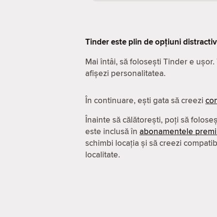
Tinder este plin de opțiuni distracti
Mai întâi, să folosești Tinder e ușor
afișezi personalitatea.
În continuare, ești gata să creezi
com
Înainte să călătorești, poți să folose
este inclusă în
abonamentele prem
schimbi locația și să creezi compatibil
localitate.