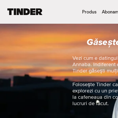
A
Produs
Abonam
c
a
s
ă
Găsește
T
i
n
d
Vezi cum e datingul
e
Annaba. Indiferent d
r
Tinder găsești mulți
Folosește Tinder ca 
explorezi cu un prie
la cafeneaua din co
lucruri de făcut.