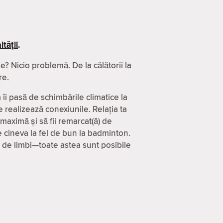
tății
.
? Nicio problemă. De la călătorii la
re.
 îi pasă de schimbările climatice la
 realizează conexiunile. Relația ta
 maximă și să fii remarcat(ă) de
 cineva la fel de bun la badminton.
0 de limbi—toate astea sunt posibile