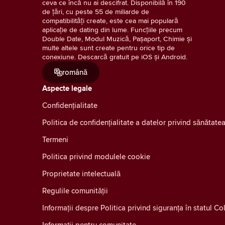
ceva ce încă nu ai descifrat. Disponibilă în 190
de țări, cu peste 55 de miliarde de
compatibilități create, este cea mai populară
aplicație de dating din lume. Funcțiile precum
Double Date, Modul Muzică, Pașaport, Chimie și
multe altele sunt create pentru orice tip de
conexiune. Descarcă gratuit pe iOS și Android.
română
Aspecte legale
Confidenţialitate
Politica de confidențialitate a datelor privind sănătat
Termeni
Politica privind modulele cookie
Proprietate intelectuală
Regulile comunității
Informații despre Politica privind siguranța în statul C
Informații pentru comunitate