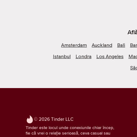
Afl
Amsterdam
Auckland
Bali
Ba
Istanbul
Londra
Los Angeles
Mad
Sã
© 2026 Tinder LLC
Tinder este locul unde conexiunile chiar încep,
fie că vrei o relație serioasă, ceva casual sau