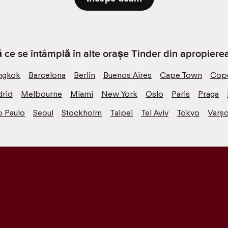
ă ce se întâmplă în alte orașe Tinder din apropierea
ngkok
Barcelona
Berlin
Buenos Aires
Cape Town
Cop
rid
Melbourne
Miami
New York
Oslo
Paris
Praga
o Paulo
Seoul
Stockholm
Taipei
Tel Aviv
Tokyo
Varșo