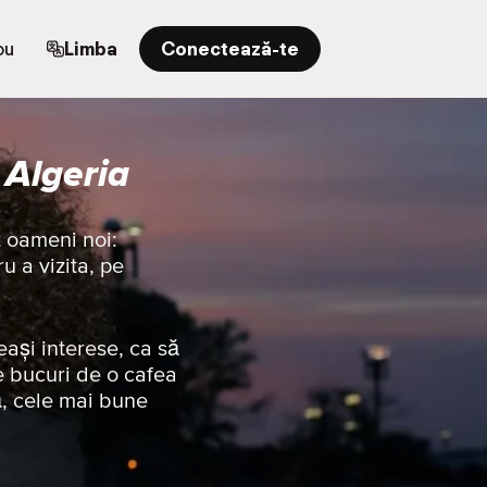
ou
Limba
Conectează-te
 Algeria
t oameni noi:
u a vizita, pe
eași interese, ca să
e bucuri de o cafea
ă, cele mai bune