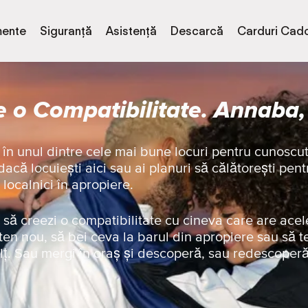
ente
Siguranță
Asistență
Descarcă
Carduri Cad
 o Compatibilitate. Annaba,
 în unul dintre cele mai bune locuri pentru cunoscu
acă locuiești aici sau ai planuri să călătorești pentr
 localnici în apropiere.
să creezi o compatibilitate cu cineva care are acel
ten nou, să bei ceva la barul din apropiere sau să t
lț. Sau mergi în oraș și descoperă, sau redescoper