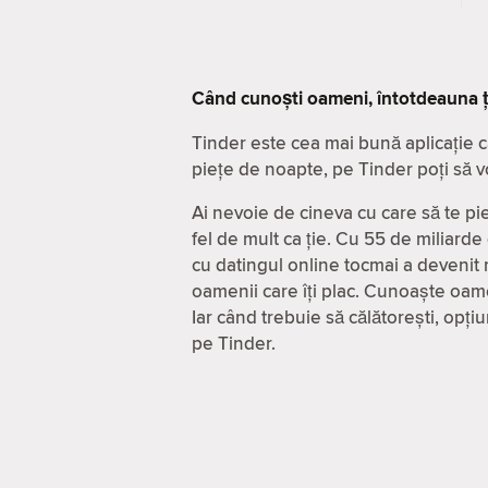
Când cunoști oameni, întotdeauna ț
Tinder este cea mai bună aplicație c
piețe de noapte, pe Tinder poți să v
Ai nevoie de cineva cu care să te pie
fel de mult ca ție. Cu 55 de miliarde
cu datingul online tocmai a devenit m
oamenii care îți plac. Cunoaște oame
Iar când trebuie să călătorești, opț
pe Tinder.