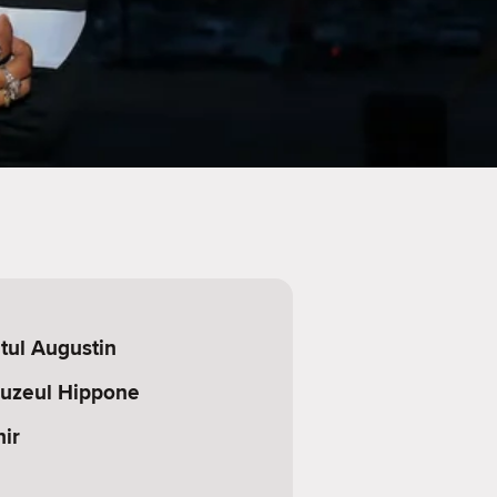
ntul Augustin
muzeul Hippone
hir