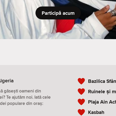
Participă acum
Algeria
Bazilica Sfâ
 să găsești oameni din
Ruinele și 
ei? Te ajutăm noi. Iată cele
Plaja Ain Ac
 idei populare din oraș:
Kasbah