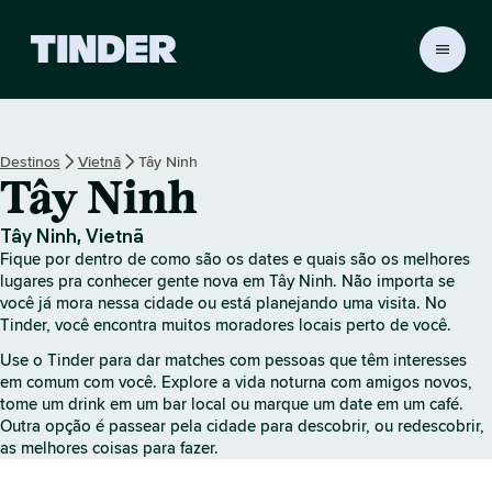
P
á
g
i
n
Destinos
Vietnã
Tây Ninh
a
Tây Ninh
i
n
i
Tây Ninh, Vietnã
c
Fique por dentro de como são os dates e quais são os melhores
i
lugares pra conhecer gente nova em Tây Ninh. Não importa se
a
você já mora nessa cidade ou está planejando uma visita. No
Tinder, você encontra muitos moradores locais perto de você.
l
d
Use o Tinder para dar matches com pessoas que têm interesses
o
em comum com você. Explore a vida noturna com amigos novos,
T
tome um drink em um bar local ou marque um date em um café.
i
Outra opção é passear pela cidade para descobrir, ou redescobrir,
n
as melhores coisas para fazer.
d
e