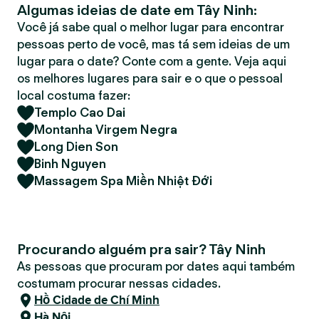
Algumas ideias de date em Tây Ninh:
r
Você já sabe qual o melhor lugar para encontrar
pessoas perto de você, mas tá sem ideias de um
lugar para o date? Conte com a gente. Veja aqui
os melhores lugares para sair e o que o pessoal
local costuma fazer:
Templo Cao Dai
Montanha Virgem Negra
Long Dien Son
Binh Nguyen
Massagem Spa Miền Nhiệt Đới
Procurando alguém pra sair? Tây Ninh
As pessoas que procuram por dates aqui também
costumam procurar nessas cidades.
Hồ Cidade de Chí Minh
Hà Nội