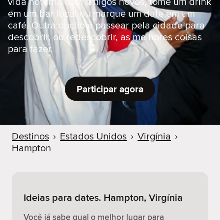
vida noturna com amigos novos, tome um drink
r
em um bar local ou marque um date em um
café. Outra opção é passear pela cidade para
descobrir, ou redescobrir, as melhores coisas
para fazer.
Participar agora
Destinos
›
Estados Unidos
›
Virgínia
›
Hampton
Ideias para dates. Hampton, Virgínia
Você já sabe qual o melhor lugar para