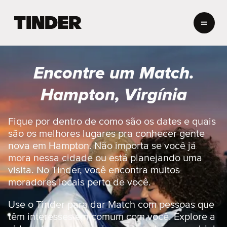
P
á
g
i
n
Encontre um Match.
a
i
Hampton, Virgínia
n
i
c
Fique por dentro de como são os dates e quais
i
são os melhores lugares pra conhecer gente
a
nova em Hampton. Não importa se você já
l
mora nessa cidade ou está planejando uma
d
visita. No Tinder, você encontra muitos
o
T
moradores locais perto de você.
i
n
Use o Tinder para dar Match com pessoas que
d
têm interesses em comum com você. Explore a
e