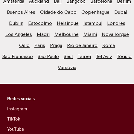
Amsterdã
Auckland
Bali
Bangcoc
Barcelona
Berlim
Buenos Aires
Cidade do Cabo
Copenhague
Dubai
Dublin
Estocolmo
Helsinque
Istambul
Londres
Los Angeles
Madri
Melbourne
Miami
Nova Iorque
Oslo
Paris
Praga
Rio de Janeiro
Roma
São Francisco
São Paulo
Seul
Taipei
Tel Aviv
Tóquio
Varsóvia
Redes sociais
Instagram
TikTok
YouTube