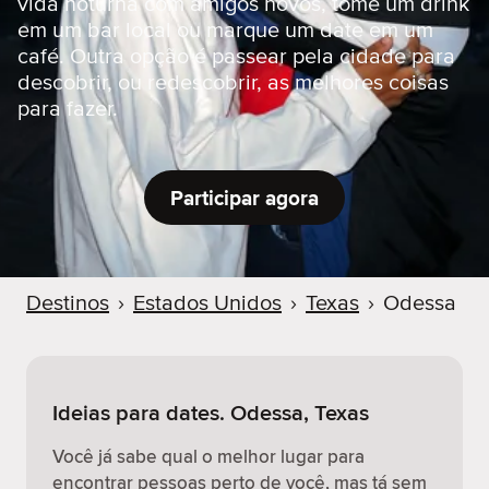
vida noturna com amigos novos, tome um drink
r
em um bar local ou marque um date em um
café. Outra opção é passear pela cidade para
descobrir, ou redescobrir, as melhores coisas
para fazer.
Participar agora
Destinos
›
Estados Unidos
›
Texas
›
Odessa
Ideias para dates. Odessa, Texas
Você já sabe qual o melhor lugar para
encontrar pessoas perto de você, mas tá sem