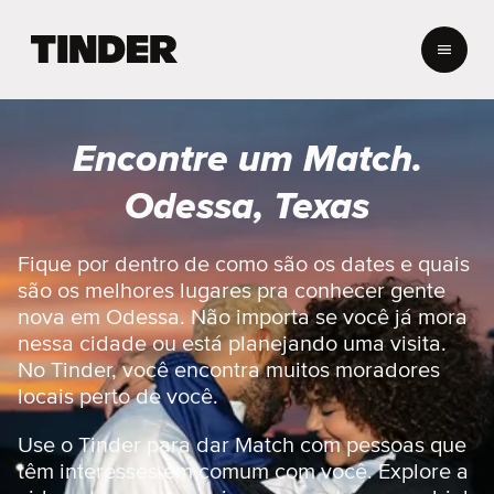
P
á
g
i
n
Encontre um Match.
a
i
Odessa, Texas
n
i
c
Fique por dentro de como são os dates e quais
i
são os melhores lugares pra conhecer gente
a
nova em Odessa. Não importa se você já mora
l
nessa cidade ou está planejando uma visita.
d
No Tinder, você encontra muitos moradores
o
T
locais perto de você.
i
n
Use o Tinder para dar Match com pessoas que
d
têm interesses em comum com você. Explore a
e