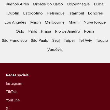
Buenos Aires
Cidade do Cabo
Copenhague
Dubai
Dublin
Estocolmo
Helsinque
Istambul
Londres
Los Angeles
Madri
Melbourne
Miami
Nova Iorque
Oslo
Paris
Praga
Rio de Janeiro
Roma
São Francisco
São Paulo
Seul
Taipei
Tel Aviv
Tóquio
Varsóvia
Redes sociais
Instagram
TikTok
YouTube
X