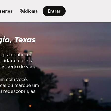
sentes
Idioma
Entrar
io, Texas
s pra conhecer
 cidade ou está
is perto de você.
um com você.
ocal ou marque um
 redescobrir, as