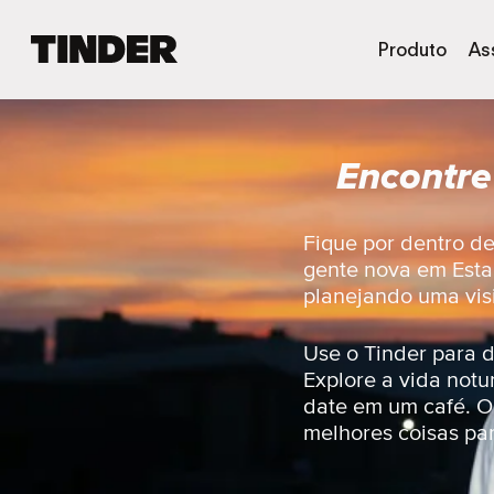
P
Produto
As
á
g
i
n
Encontre
a
i
n
i
Fique por dentro d
c
gente nova em Esta
i
planejando uma visi
a
l
d
Use o Tinder para 
o
Explore a vida not
T
date em um café. Ou
i
melhores coisas par
n
d
e