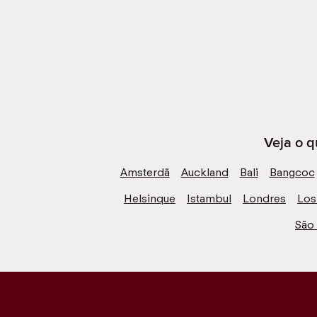
Veja o q
Amsterdã
Auckland
Bali
Bangcoc
Helsinque
Istambul
Londres
Los
São