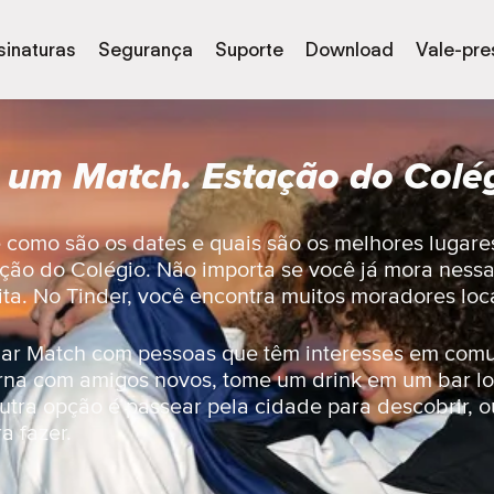
sinaturas
Segurança
Suporte
Download
Vale-pre
 um Match. Estação do Colég
e como são os dates e quais são os melhores lugare
ção do Colégio. Não importa se você já mora nessa
ta. No Tinder, você encontra muitos moradores loca
dar Match com pessoas que têm interesses em com
urna com amigos novos, tome um drink em um bar l
tra opção é passear pela cidade para descobrir, ou
a fazer.