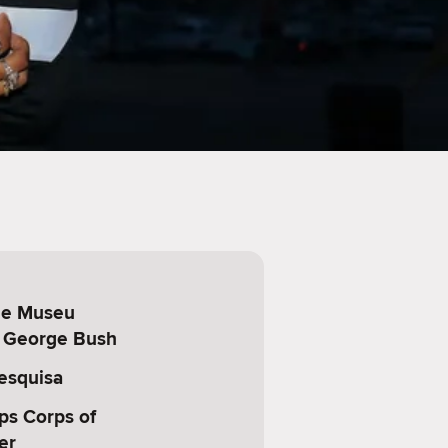
a e Museu
l George Bush
esquisa
ps Corps of
er