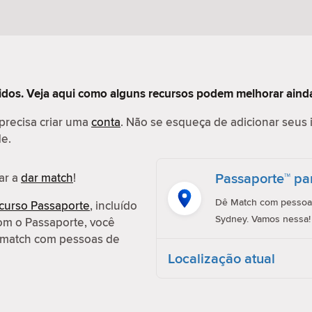
tidos. Veja aqui como alguns recursos podem melhorar ainda
 precisa criar uma
conta
. Não se esqueça de adicionar seus 
de.
Passaporte™ pa
ar a
dar match
!
Dê Match com pessoas
curso Passaporte
, incluído
Sydney. Vamos nessa!
om o Passaporte, você
ar match com pessoas de
Localização atual