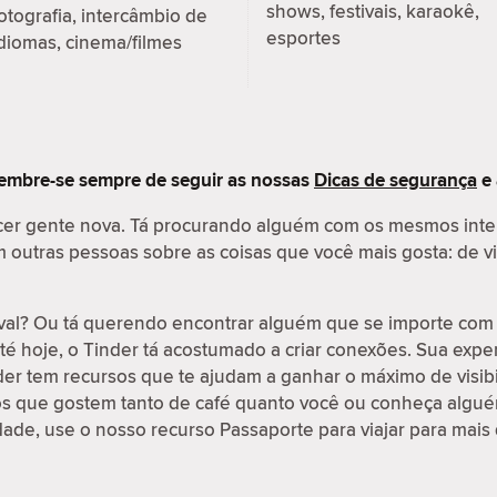
shows, festivais, karaokê,
otografia, intercâmbio de
esportes
diomas, cinema/filmes
embre-se sempre de seguir as nossas
Dicas de segurança
e
cer gente nova. Tá procurando alguém com os mesmos int
outras pessoas sobre as coisas que você mais gosta: de vi
val? Ou tá querendo encontrar alguém que se importe com 
é hoje, o Tinder tá acostumado a criar conexões. Sua exp
nder tem recursos que te ajudam a ganhar o máximo de visib
os que gostem tanto de café quanto você ou conheça algué
idade, use o nosso recurso Passaporte para viajar para mais