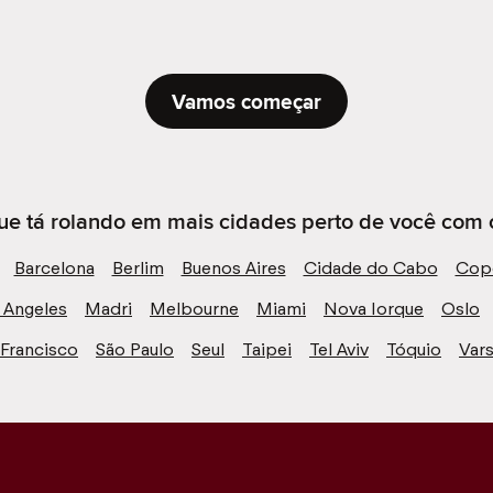
Vamos começar
ue tá rolando em mais cidades perto de você com 
Barcelona
Berlim
Buenos Aires
Cidade do Cabo
Cop
 Angeles
Madri
Melbourne
Miami
Nova Iorque
Oslo
 Francisco
São Paulo
Seul
Taipei
Tel Aviv
Tóquio
Vars