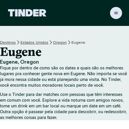
P
á
g
i
n
Destinos
Estados Unidos
Oregon
Eugene
a
Eugene
i
n
i
Eugene, Oregon
c
Fique por dentro de como são os dates e quais são os melhores
i
lugares pra conhecer gente nova em Eugene. Não importa se você
a
já mora nessa cidade ou está planejando uma visita. No Tinder,
você encontra muitos moradores locais perto de você.
l
d
Use o Tinder para dar matches com pessoas que têm interesses
o
em comum com você. Explore a vida noturna com amigos novos,
T
tome um drink em um bar local ou marque um date em um café.
i
Outra opção é passear pela cidade para descobrir, ou redescobrir,
n
as melhores coisas para fazer.
d
e