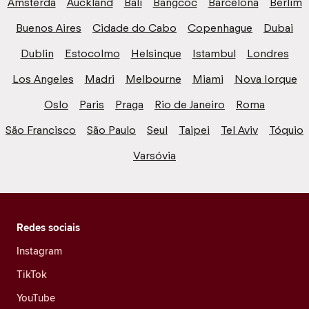
Amsterdã
Auckland
Bali
Bangcoc
Barcelona
Berlim
Buenos Aires
Cidade do Cabo
Copenhague
Dubai
Dublin
Estocolmo
Helsinque
Istambul
Londres
Los Angeles
Madri
Melbourne
Miami
Nova Iorque
Oslo
Paris
Praga
Rio de Janeiro
Roma
São Francisco
São Paulo
Seul
Taipei
Tel Aviv
Tóquio
Varsóvia
Redes sociais
Instagram
TikTok
YouTube