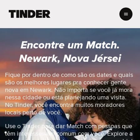
P
á
g
i
n
Encontre um Match.
a
i
Newark, Nova Jérsei
n
i
c
Fique por dentro de como são os dates e quais
i
são os melhores lugares pra conhecer gente
a
nova em Newark. Não importa se você já mora
l
nessa cidade ou está planejando uma visita.
d
No Tinder, você encontra muitos moradores
o
T
locais perto de você.
i
n
Use o Tinder para dar Match com pessoas que
d
têm interesses em comum com você. Explore a
e