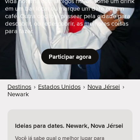
vida noturna com amigos novos, tome um drink
r
em um bar local ou marque um date em um
café. Outra opção é passear pela cidade para
descobrir, ou redescobrir, as melhores coisas
para fazer.
Participar agora
Destinos
›
Estados Unidos
›
Nova Jérsei
›
Newark
Ideias para dates. Newark, Nova Jérsei
Você já sabe qual o melhor lugar para