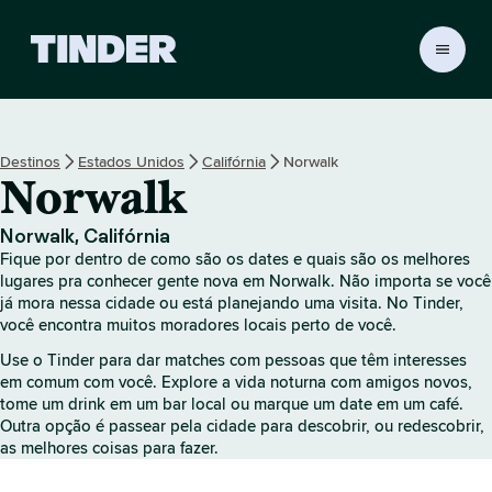
P
á
g
i
n
Destinos
Estados Unidos
Califórnia
Norwalk
a
Norwalk
i
n
i
Norwalk, Califórnia
c
Fique por dentro de como são os dates e quais são os melhores
i
lugares pra conhecer gente nova em Norwalk. Não importa se você
a
já mora nessa cidade ou está planejando uma visita. No Tinder,
você encontra muitos moradores locais perto de você.
l
d
Use o Tinder para dar matches com pessoas que têm interesses
o
em comum com você. Explore a vida noturna com amigos novos,
T
tome um drink em um bar local ou marque um date em um café.
i
Outra opção é passear pela cidade para descobrir, ou redescobrir,
n
as melhores coisas para fazer.
d
e