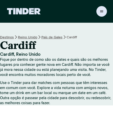
P
á
g
i
n
Destinos
Reino Unido
País de Gales
Cardiff
a
Cardiff
i
n
i
Cardiff, Reino Unido
c
Fique por dentro de como são os dates e quais são os melhores
i
lugares pra conhecer gente nova em Cardiff. Não importa se você
a
já mora nessa cidade ou está planejando uma visita. No Tinder,
você encontra muitos moradores locais perto de você.
l
d
Use o Tinder para dar matches com pessoas que têm interesses
o
em comum com você. Explore a vida noturna com amigos novos,
T
tome um drink em um bar local ou marque um date em um café.
i
Outra opção é passear pela cidade para descobrir, ou redescobrir,
n
as melhores coisas para fazer.
d
e