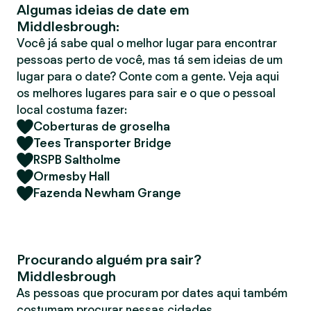
Algumas ideias de date em
r
Middlesbrough:
Você já sabe qual o melhor lugar para encontrar
pessoas perto de você, mas tá sem ideias de um
lugar para o date? Conte com a gente. Veja aqui
os melhores lugares para sair e o que o pessoal
local costuma fazer:
Coberturas de groselha
Tees Transporter Bridge
RSPB Saltholme
Ormesby Hall
Fazenda Newham Grange
Procurando alguém pra sair?
Middlesbrough
As pessoas que procuram por dates aqui também
costumam procurar nessas cidades.