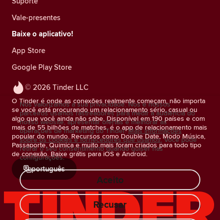
Suporte
Vale-presentes
Baixe o aplicativo!
App Store
Google Play Store
© 2026 Tinder LLC
O Tinder é onde as conexões realmente começam, não importa
Nós valorizamos a sua privacidade. Nós e nossos
se você está procurando um relacionamento sério, casual ou
parceiros usamos rastreadores para medir a audiência do
algo que você ainda não sabe. Disponível em 190 países e com
nosso website, apresentar ofertas e melhorar as
mais de 55 bilhões de matches, é o app de relacionamento mais
operações de marketing do Tinder.
Mais informações
popular do mundo. Recursos como Double Date, Modo Música,
sobre os cookies e fornecedores que usamos.
Você pode
Passaporte, Química e muito mais foram criados para todo tipo
retirar o seu consentimento quando quiser nas
de conexão. Baixe grátis para iOS e Android.
configurações.
português
Aceito
Recusar