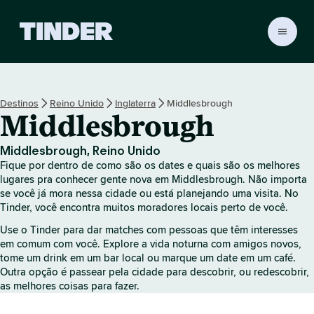
P
á
g
i
n
Destinos
Reino Unido
Inglaterra
Middlesbrough
a
Middlesbrough
i
n
i
Middlesbrough, Reino Unido
c
Fique por dentro de como são os dates e quais são os melhores
i
lugares pra conhecer gente nova em Middlesbrough. Não importa
a
se você já mora nessa cidade ou está planejando uma visita. No
Tinder, você encontra muitos moradores locais perto de você.
l
d
Use o Tinder para dar matches com pessoas que têm interesses
o
em comum com você. Explore a vida noturna com amigos novos,
T
tome um drink em um bar local ou marque um date em um café.
i
Outra opção é passear pela cidade para descobrir, ou redescobrir,
n
as melhores coisas para fazer.
d
e