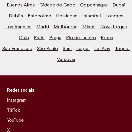
Buenos Aires
Cidade do Cabo
Copenhague
Dubai
Dublin
Estocolmo
Helsinque
Istambul
Londres
Los Angeles
Madri
Melbourne
Miami
Nova Iorque
Oslo
Paris
Praga
Rio de Janeiro
Roma
São Francisco
São Paulo
Seul
Taipei
Tel Aviv
Tóquio
Varsóvia
Redes sociais
Instagram
TikTok
YouTube
X