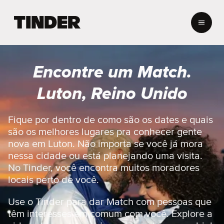
P
á
g
i
n
Encontre um Match.
a
i
Luton, Reino Unido
n
i
c
Fique por dentro de como são os dates e quais
i
são os melhores lugares pra conhecer gente
a
nova em Luton. Não importa se você já mora
l
nessa cidade ou está planejando uma visita.
d
No Tinder, você encontra muitos moradores
o
T
locais perto de você.
i
n
Use o Tinder para dar Match com pessoas que
d
têm interesses em comum com você. Explore a
e