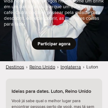
vida noturna com amigos novos, tome um drink
r
em um bar local ou marque um date em um
café. Outra opção é passear pela cidade para
descobrir, ou redescobrir, as melhores coisas
para fazer.
Participar agora
Destinos
›
Reino Unido
›
Inglaterra
›
Luton
Ideias para dates. Luton, Reino Unido
Você já sabe qual o melhor lugar para
encontrar pessoas perto de você, mas tá sem