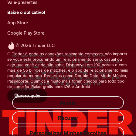
Vale-presentes
Baixe o aplicativo!
App Store
Google Play Store
© 2026 Tinder LLC
O Tinder é onde as conexões realmente começam, não importa
Nós valorizamos a sua privacidade. Nós e nossos
se você está procurando um relacionamento sério, casual ou
parceiros usamos rastreadores para medir a audiência do
algo que você ainda não sabe. Disponível em 190 países e com
nosso website, apresentar ofertas e melhorar as
mais de 55 bilhões de matches, é o app de relacionamento mais
operações de marketing do Tinder.
Mais informações
popular do mundo. Recursos como Double Date, Modo Música,
sobre os cookies e fornecedores que usamos.
Você pode
Passaporte, Química e muito mais foram criados para todo tipo
retirar o seu consentimento quando quiser nas
de conexão. Baixe grátis para iOS e Android.
configurações.
português
Aceito
Recusar
Personalizar Minhas Escolhas